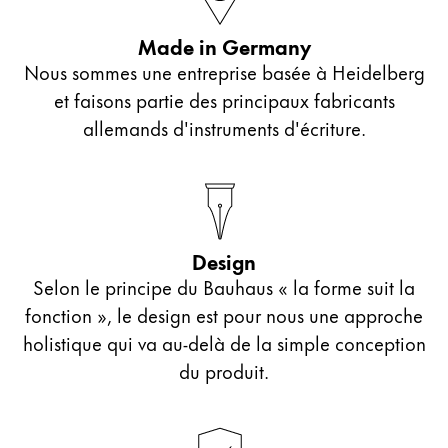
Entreprise
Made in Germany
Nous sommes une entreprise basée à Heidelberg
Corporate Culture
et faisons partie des principaux fabricants
Qualité
allemands d'instruments d'écriture.
Design
Responsabilité
Esprit pionnier
Carrière
Design
Selon le principe du Bauhaus « la forme suit la
À propos de votre commande
fonction », le design est pour nous une approche
FR
/
LB
holistique qui va au-delà de la simple conception
Créer un compte
du produit.
Créer un compte
Global