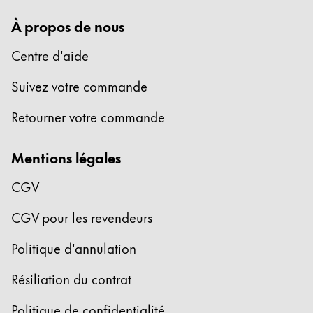
English
À propos de nous
China
Centre d'aide
中文
Suivez votre commande
South Korea
한국어
Retourner votre commande
New Zealand
Mentions légales
English
Philippines
CGV
English
CGV pour les revendeurs
Singapore
Politique d'annulation
English
Taiwan
Résiliation du contrat
中文
Politique de confidentialité