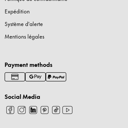
Thailand
Expédition
ไทย
Système d'alerte
Vietnam
Tiếng Việt
Mentions légales
Cambodia
English
Khmer
Malaysia
Payment methods
English
Moyen-Orient
Cette région répertorie les pays et les langues pro
Océanie
Social Media
Cette région répertorie les pays et les langues pro