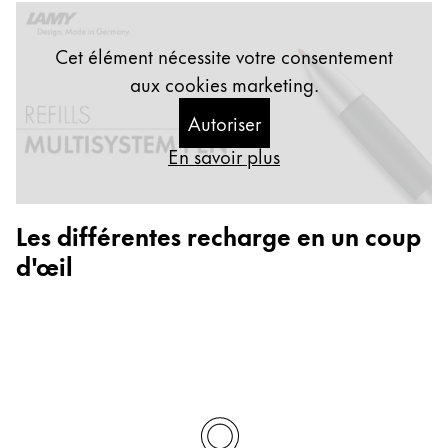
Cadeaux
Cet élément nécessite votre consentement
Holiday Special
aux cookies marketing.
Gift Ideas
Coffrets cadeaux
Autoriser
LAMY pico Lx
En savoir plus
Gravure
Les différentes recharge en un coup
Inspiration
d'œil
LAMY Community
LAMY x Kunstpalast
Lettering Workshop
Écriture créative
LAMY Stories
LAMY dialog urushi