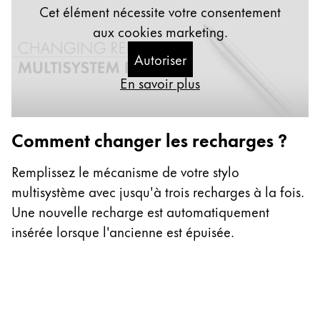
Peinture et Dessiner
Cet élément nécessite votre consentement
aux cookies marketing.
Aquarelle
Autoriser
Crayons de couleur
En savoir plus
Accessoires
Black Magic Edition
Comment changer les recharges ?
Accessoires et pièces de rechange
Remplissez le mécanisme de votre stylo
multisystème avec jusqu'à trois recharges à la fois.
Recharges
Encres / effaceurs d'encre
Une nouvelle recharge est automatiquement
Pièces de rechange
insérée lorsque l'ancienne est épuisée.
Taille de plume
Étuis
Carnets