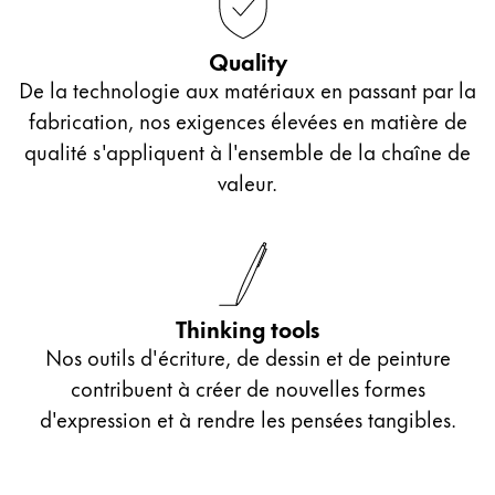
La région « Global » couvre les pays où Lamy n’est
Europe
Cette région répertorie les pays et les langues pro
Quality
Greece
De la technologie aux matériaux en passant par la
Ελληνικά
fabrication, nos exigences élevées en matière de
Poland
qualité s'appliquent à l'ensemble de la chaîne de
valeur.
polski
Romania
română
Sweden
Thinking tools
svenska
Nos outils d'écriture, de dessin et de peinture
Türkiye
contribuent à créer de nouvelles formes
Türkçe
d'expression et à rendre les pensées tangibles.
Amérique centrale & Caraïbes
Cette région répertorie les pays et les langues pro
Amérique du Nord