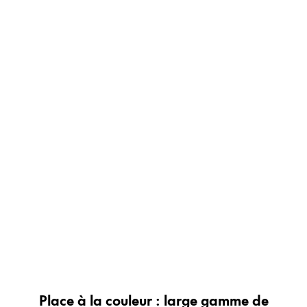
Peinture et Dessiner
Aquarelle
Crayons de couleur
Accessoires
Black Magic Edition
Accessoires et pièces de rechange
Recharges
Encres / effaceurs d'encre
Pièces de rechange
Taille de plume
Étuis
Carnets
Place à la couleur : large gamme de