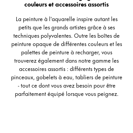
couleurs et accessoires assortis
Cadeaux
La peinture à l'aquarelle inspire autant les
Holiday Special
petits que les grands artistes grâce à ses
Gift Ideas
techniques polyvalentes. Outre les boîtes de
Coffrets cadeaux
LAMY pico Lx
peinture opaque de différentes couleurs et les
Gravure
palettes de peinture à recharger, vous
trouverez également dans notre gamme les
accessoires assortis : différents types de
Inspiration
pinceaux, gobelets à eau, tabliers de peinture
- tout ce dont vous avez besoin pour être
LAMY Community
parfaitement équipé lorsque vous peignez.
LAMY x Kunstpalast
Lettering Workshop
Écriture créative
LAMY Stories
LAMY dialog urushi