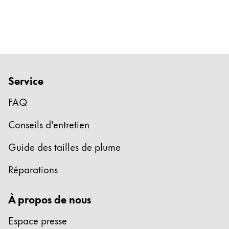
Entreprise
Corporate Culture
Qualité
Design
Service
Responsabilité
Esprit pionnier
FAQ
Carrière
Conseils d'entretien
Guide des tailles de plume
À propos de votre commande
Réparations
FR
/
LB
Créer un compte
Créer un compte
À propos de nous
Global
Espace presse