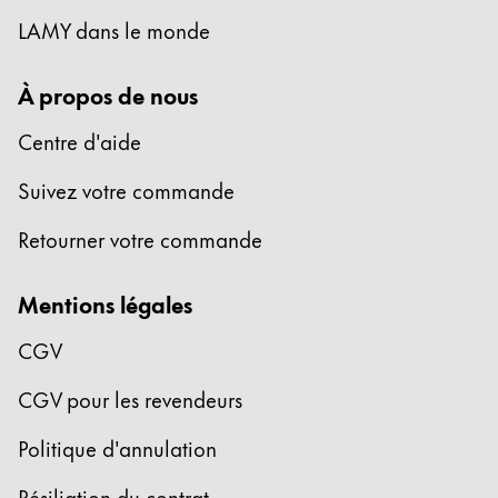
La région « Global » couvre les pays où Lamy n’est
Europe
LAMY dans le monde
Cette région répertorie les pays et les langues pro
Greece
À propos de nous
Ελληνικά
Centre d'aide
Poland
polski
Suivez votre commande
Romania
Retourner votre commande
română
Mentions légales
Sweden
svenska
CGV
Türkiye
CGV pour les revendeurs
Türkçe
Politique d'annulation
Amérique centrale & Caraïbes
Cette région répertorie les pays et les langues pro
Amérique du Nord
Résiliation du contrat