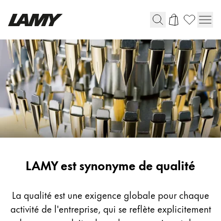
Instruments d'écriture
Stylo-plume
Stylo-bille
Stylo à pression/à vis
Roller
Stylo multi-système
Quality
LAMY est synonyme de qualité
Digital Writing
Pour Android
La qualité est une exigence globale pour chaque
activité de l'entreprise, qui se reflète explicitement