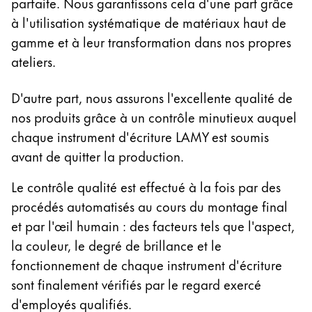
parfaite. Nous garantissons cela d'une part grâce
La région « Global » couvre les pays où Lamy n’est
Europe
à l'utilisation systématique de matériaux haut de
Cette région répertorie les pays et les langues pro
gamme et à leur transformation dans nos propres
Greece
ateliers.
Ελληνικά
Poland
D'autre part, nous assurons l'excellente qualité de
polski
nos produits grâce à un contrôle minutieux auquel
chaque instrument d'écriture LAMY est soumis
Romania
avant de quitter la production.
română
Le contrôle qualité est effectué à la fois par des
Sweden
procédés automatisés au cours du montage final
svenska
et par l'œil humain : des facteurs tels que l'aspect,
Türkiye
la couleur, le degré de brillance et le
Türkçe
fonctionnement de chaque instrument d'écriture
Amérique centrale & Caraïbes
sont finalement vérifiés par le regard exercé
Cette région répertorie les pays et les langues pro
d'employés qualifiés.
Amérique du Nord