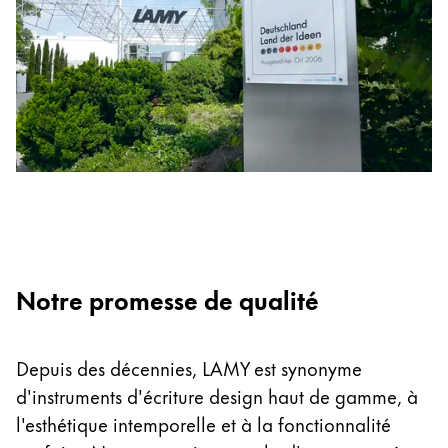
Entreprise
Corporate Culture
Qualité
Design
Responsabilité
Esprit pionnier
Carrière
Notre promesse de qualité
À propos de votre commande
FR
/
LB
Créer un compte
Depuis des décennies, LAMY est synonyme
Créer un compte
d'instruments d'écriture design haut de gamme, à
l'esthétique intemporelle et à la fonctionnalité
Global