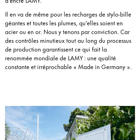
d'encre LAMY.
Cadeaux
Il en va de même pour les recharges de stylo-bille
Holiday Special
géantes et toutes les plumes, qu'elles soient en
Gift Ideas
acier ou en or. Nous y tenons par conviction. Car
Coffrets cadeaux
des contrôles minutieux tout au long du processus
LAMY pico Lx
de production garantissent ce qui fait la
Gravure
renommée mondiale de LAMY : une qualité
constante et irréprochable « Made in Germany ».
Inspiration
LAMY Community
LAMY x Kunstpalast
Lettering Workshop
Écriture créative
LAMY Stories
LAMY dialog urushi