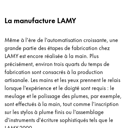
English
China
La manufacture LAMY
中文
South Korea
Même à l'ère de l'automatisation croissante, une
한국어
grande partie des étapes de fabrication chez
New Zealand
LAMY est encore réalisée à la main. Plus
précisément, environ trois quarts du temps de
English
fabrication sont consacrés à la production
Philippines
artisanale. Les mains et les yeux prennent le relais
English
lorsque l'expérience et le doigté sont requis : le
Singapore
meulage et le polissage des plumes, par exemple,
English
sont effectués à la main, tout comme l'inscription
sur les stylos à plume finis ou l'assemblage
Taiwan
d'instruments d'écriture sophistiqués tels que le
中文
LAMY 2000.