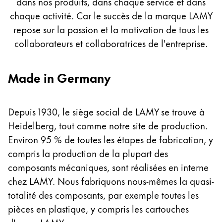
dans nos produits, dans chaque service et dans
Peinture et Dessiner
chaque activité. Car le succès de la marque LAMY
repose sur la passion et la motivation de tous les
Aquarelle
collaborateurs et collaboratrices de l'entreprise.
Crayons de couleur
Accessoires
Black Magic Edition
Made in Germany
Accessoires et pièces de rechange
Depuis 1930, le siège social de LAMY se trouve à
Heidelberg, tout comme notre site de production.
Recharges
Environ 95 % de toutes les étapes de fabrication, y
Encres / effaceurs d'encre
compris la production de la plupart des
Pièces de rechange
composants mécaniques, sont réalisées en interne
Taille de plume
chez LAMY. Nous fabriquons nous-mêmes la quasi-
Étuis
Carnets
totalité des composants, par exemple toutes les
pièces en plastique, y compris les cartouches