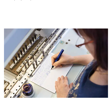
Cette région répertorie les pays et les langues pro
Amérique du Sud
Cette région répertorie les pays et les langues pro
Brazil
português
Chile
español
Mexico
español
Afrique
Cette région répertorie les pays et les langues pro
South Africa
English
Asie-Pacifique
Cette région répertorie les pays et les langues pro
Australia