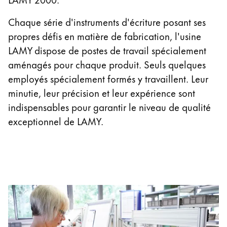
Thailand
Chaque série d'instruments d'écriture posant ses
ไทย
propres défis en matière de fabrication, l'usine
Vietnam
LAMY dispose de postes de travail spécialement
Tiếng Việt
aménagés pour chaque produit. Seuls quelques
Cambodia
employés spécialement formés y travaillent. Leur
minutie, leur précision et leur expérience sont
English
Khmer
indispensables pour garantir le niveau de qualité
Malaysia
exceptionnel de LAMY.
English
Moyen-Orient
Cette région répertorie les pays et les langues pro
Océanie
Cette région répertorie les pays et les langues pro