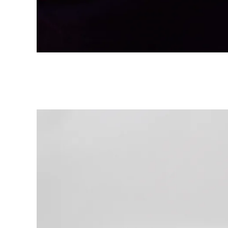
Cette région répertorie les pays et les lang
Amérique du Sud
Cette région répertorie les pays et les lang
Brazil
português
Chile
español
Mexico
español
Afrique
Cette région répertorie les pays et les lang
South Africa
English
Asie-Pacifique
Cette région répertorie les pays et les lang
Australia