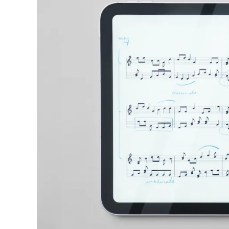
English
China
中文
South Korea
한국어
New Zealand
English
Philippines
English
Singapore
English
Taiwan
中文