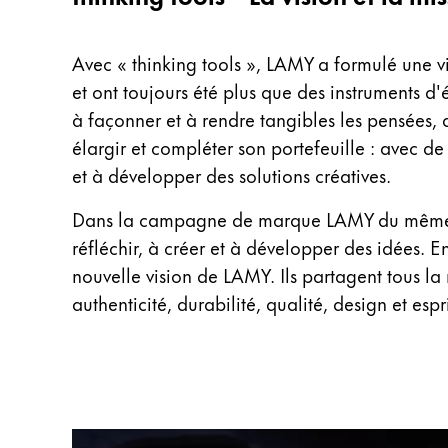
Cadeaux
Avec « thinking tools », LAMY a formulé une vis
Holiday Special
et ont toujours été plus que des instruments d'
Gift Ideas
Coffrets cadeaux
à façonner et à rendre tangibles les pensées, q
LAMY pico Lx
élargir et compléter son portefeuille : avec de
Gravure
et à développer des solutions créatives.
Dans la campagne de marque LAMY du même nom
Inspiration
réfléchir, à créer et à développer des idées. 
nouvelle vision de LAMY. Ils partagent tous la
LAMY Community
authenticité, durabilité, qualité, design et espr
LAMY x Kunstpalast
Lettering Workshop
Écriture créative
LAMY Stories
LAMY dialog urushi