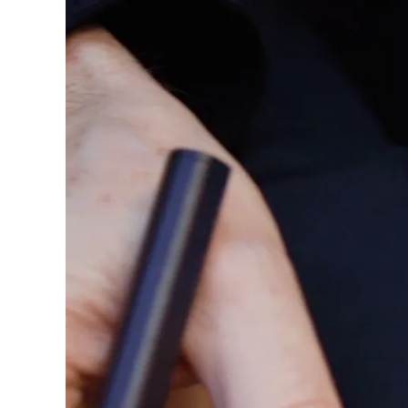
Entreprise
Corporate Culture
Qualité
Design
Responsabilité
Esprit pionnier
Carrière
À propos de votre commande
FR
/
LB
Créer un compte
Créer un compte
Global