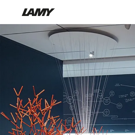
Instruments d'écriture
Stylo-plume
Stylo-bille
Stylo à pression/à vis
Roller
Stylo multi-système
Digital Writing
Pour Android