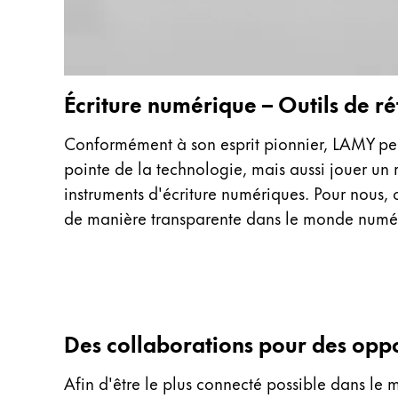
Thailand
ไทย
Vietnam
Écriture numérique – Outils de réf
Tiếng Việt
Cambodia
Conformément à son esprit pionnier, LAMY pens
English
Khmer
pointe de la technologie, mais aussi jouer un
instruments d'écriture numériques. Pour nous, c
Malaysia
de manière transparente dans le monde numériq
English
Moyen-Orient
Cette région répertorie les pays et les lang
Océanie
Cette région répertorie les pays et les lang
Des collaborations pour des oppor
Afin d'être le plus connecté possible dans le