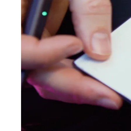
La région « Global » couvre les pays où Lam
Europe
Cette région répertorie les pays et les lang
Greece
Ελληνικά
Poland
polski
Romania
română
Sweden
svenska
Türkiye
Türkçe
Amérique centrale & Caraïbes
Cette région répertorie les pays et les lang
Amérique du Nord