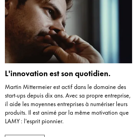
English
China
中文
South Korea
한국어
New Zealand
English
L'innovation est son quotidien.
Philippines
Martin Mittermeier est actif dans le domaine des
English
start-ups depuis dix ans. Avec sa propre entreprise,
Singapore
il aide les moyennes entreprises à numériser leurs
English
produits. Il est animé par la même motivation que
LAMY : l'esprit pionnier.
Taiwan
中文