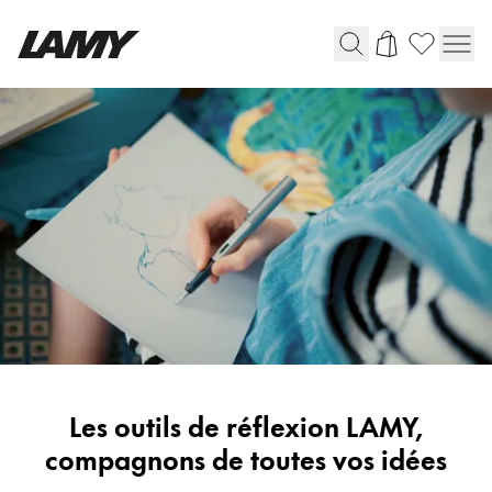
Instruments d'écriture
Stylo-plume
Stylo-bille
Stylo à pression/à vis
Roller
Stylo multi-système
Digital Writing
LAMY
Les outils de réflexion LAMY,
Pour Android
Stories
compagnons de toutes vos idées