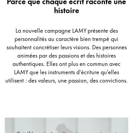
Parce que chaque écrit raconte une
histoire
Entreprise
Corporate Culture
La nouvelle campagne LAMY présente des
Qualité
personnalités au caractère bien trempé qui
Design
souhaitent concrétiser leurs visions. Des personnes
Responsabilité
animées par des passions et des histoires
Esprit pionnier
authentiques. Elles ont plus en commun avec
Carrière
LAMY que les instruments d'écriture qu'elles
utilisent : des valeurs, une passion, des convictions.
À propos de votre commande
FR
/
LB
Créer un compte
Créer un compte
Global