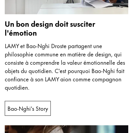
Cette région répertorie les pays et les langues pro
Amérique du Sud
Cette région répertorie les pays et les langues pro
Un bon design doit susciter
Brazil
l'émotion
português
Chile
LAMY et Bao-Nghi Droste partagent une
philosophie commune en matière de design, qui
español
consiste à comprendre la valeur émotionnelle des
Mexico
objets du quotidien. C'est pourquoi Bao-Nghi fait
español
confiance à son LAMY aion comme compagnon
Afrique
quotidien.
Cette région répertorie les pays et les langues pro
South Africa
English
Bao-Nghi's Story
Asie-Pacifique
Cette région répertorie les pays et les langues pro
Australia