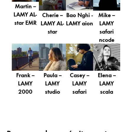
Cadeaux
Martin –
LAMY AL-
Cherie –
Bao Nghi -
Mike –
Holiday Special
star EMR
LAMY AL-
LAMY aion
LAMY
Gift Ideas
star
safari
Coffrets cadeaux
ncode
LAMY pico Lx
Gravure
Inspiration
Frank –
Paula –
Casey –
Elena –
LAMY
LAMY
LAMY
LAMY
LAMY Community
2000
studio
safari
scala
LAMY x Kunstpalast
Lettering Workshop
Écriture créative
LAMY Stories
LAMY dialog urushi