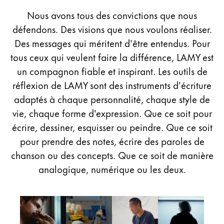
Peinture et Dessiner
Nous avons tous des convictions que nous
défendons. Des visions que nous voulons réaliser.
Aquarelle
Des messages qui méritent d'être entendus. Pour
Crayons de couleur
tous ceux qui veulent faire la différence, LAMY est
Accessoires
Black Magic Edition
un compagnon fiable et inspirant. Les outils de
réflexion de LAMY sont des instruments d'écriture
adaptés à chaque personnalité, chaque style de
Accessoires et pièces de rechange
vie, chaque forme d'expression. Que ce soit pour
écrire, dessiner, esquisser ou peindre. Que ce soit
Recharges
pour prendre des notes, écrire des paroles de
Encres / effaceurs d'encre
chanson ou des concepts. Que ce soit de manière
Pièces de rechange
analogique, numérique ou les deux.
Taille de plume
Étuis
Carnets