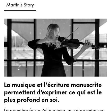
Thailand
Martin's Story
ไทย
Vietnam
Tiếng Việt
Cambodia
English
Khmer
Malaysia
English
Moyen-Orient
Cette région répertorie les pays et les langues pro
Océanie
La musique et l'écriture manuscrite
Cette région répertorie les pays et les langues pro
permettent d'exprimer ce qui est le
plus profond en soi.
La première fois qu'elle a tenu un violon entre ses