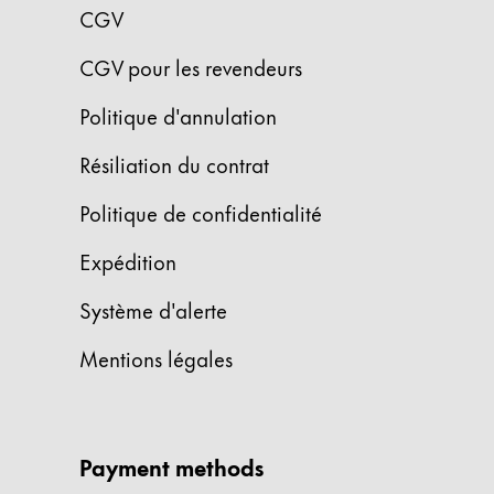
La région « Global » couvre les pays où Lam
CGV
Europe
Cette région répertorie les pays et les lang
CGV pour les revendeurs
Greece
Ελληνικά
Politique d'annulation
Poland
Résiliation du contrat
polski
Politique de confidentialité
Romania
română
Expédition
Sweden
Système d'alerte
svenska
Mentions légales
Türkiye
Türkçe
Amérique centrale & Caraïbes
Payment methods
Cette région répertorie les pays et les lang
Amérique du Nord