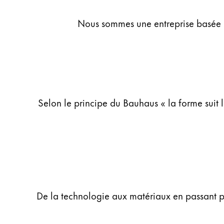
Peinture et Dessiner
Nous sommes une entreprise basée à 
Aquarelle
Crayons de couleur
Accessoires
Black Magic Edition
Selon le principe du Bauhaus « la forme suit 
Accessoires et pièces de rechange
Recharges
Encres / effaceurs d'encre
Pièces de rechange
Taille de plume
Étuis
Carnets
De la technologie aux matériaux en passant pa