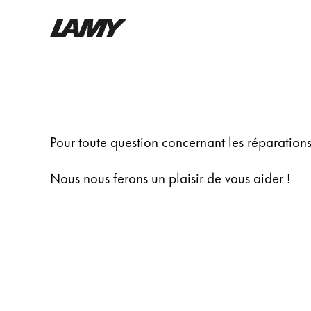
Instruments d'écriture
Repairs
Stylo-plume
Stylo-bille
Pour toute question concernant les réparations
Stylo à pression/à vis
Roller
Nous nous ferons un plaisir de vous aider !
Stylo multi-système
Digital Writing
Pour Android