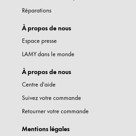
Réparations
Entreprise
À propos de nous
Corporate Culture
Qualité
Espace presse
Design
Responsabilité
LAMY dans le monde
Esprit pionnier
Carrière
À propos de nous
Centre d'aide
À propos de votre commande
Suivez votre commande
FR
/
LB
Retourner votre commande
Créer un compte
Créer un compte
Mentions légales
Global