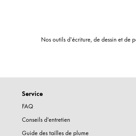
Cadeaux
Holiday Special
Gift Ideas
Coffrets cadeaux
Nos outils d'écriture, de dessin et de 
LAMY pico Lx
Gravure
Inspiration
LAMY Community
Service
LAMY x Kunstpalast
Lettering Workshop
FAQ
Écriture créative
LAMY Stories
Conseils d'entretien
LAMY dialog urushi
Guide des tailles de plume