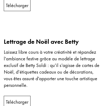
English
Télécharger
China
中文
South Korea
한국어
Lettrage de Noël avec Betty
New Zealand
Laissez libre cours à votre créativité et répandez
English
l'ambiance festive grâce au modèle de lettrage
Philippines
exclusif de Betty Soldi : qu'il s'agisse de cartes de
English
Noël, d'étiquettes cadeaux ou de décorations,
Singapore
vous êtes assuré d'apporter une touche artistique
personnelle.
English
Taiwan
中文
Télécharger