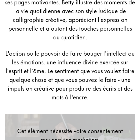
ses pages motivantes, Betty illustre des moments de
Peinture et Dessiner
la vie quotidienne avec son style ludique de
calligraphie créative, appréciant l'expression
Aquarelle
personnelle et ajoutant des touches personnelles
Crayons de couleur
Accessoires
au quotidien.
Black Magic Edition
L'action ou le pouvoir de faire bouger l'intellect ou
les émotions, une influence divine exercée sur
Accessoires et pièces de rechange
l'esprit et l'âme. Le sentiment que vous voulez faire
quelque chose et que vous pouvez le faire - une
Recharges
impulsion créative pour produire des écrits et des
Encres / effaceurs d'encre
mots à l'encre.
Pièces de rechange
Taille de plume
Étuis
Carnets
Cet élément nécessite votre consentement
aux cookies marketing.