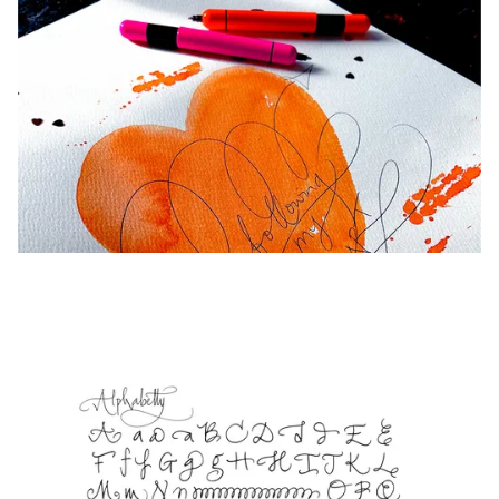
La région « Global » couvre les pays où Lamy n’est
Europe
Cette région répertorie les pays et les langues pro
Greece
Ελληνικά
Poland
polski
Romania
română
Sweden
svenska
Türkiye
Türkçe
Amérique centrale & Caraïbes
Cette région répertorie les pays et les langues pro
Amérique du Nord