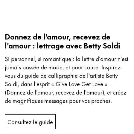
Entreprise
Corporate Culture
Donnez de l'amour, recevez de
Qualité
Design
l'amour : lettrage avec Betty Soldi
Responsabilité
Esprit pionnier
Si personnel, si romantique : la lettre d'amour n'est
Carrière
jamais passée de mode, et pour cause. Inspirez-
vous du guide de calligraphie de l'artiste Betty
Soldi, dans l'esprit « Give Love Get Love »
À propos de votre commande
(Donnez de l'amour, recevez de l'amour), et créez
FR
/
LB
de magnifiques messages pour vos proches.
Créer un compte
Créer un compte
Consultez le guide
Global