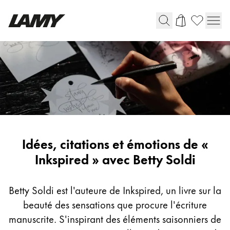
Instruments d'écriture
Stylo-plume
Stylo-bille
Stylo à pression/à vis
Roller
Stylo multi-système
Inspiring
Idées, citations et émotions de «
writing
Inkspired » avec Betty Soldi
Digital Writing
with
Betty
Betty Soldi est l'auteure de Inkspired, un livre sur la
Pour Android
Soldi
beauté des sensations que procure l'écriture
manuscrite. S'inspirant des éléments saisonniers de