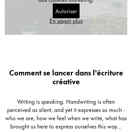
Cadeaux
Autoriser
En savoir plus
Holiday Special
Gift Ideas
Coffrets cadeaux
LAMY pico Lx
Gravure
Inspiration
Comment se lancer dans l'écriture
créative
LAMY Community
LAMY x Kunstpalast
Lettering Workshop
Writing is speaking. Handwriting is often
Écriture créative
perceived as silent, and yet it expresses so much -
LAMY Stories
who we are, how we feel when we write, what has
LAMY dialog urushi
brought us here to express ourselves this way…