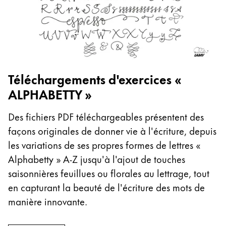
Cette région répertorie les pays et les langues pro
Amérique du Sud
Cette région répertorie les pays et les langues pro
Brazil
português
Chile
Téléchargements d'exercices «
ALPHABETTY »
español
Mexico
Des fichiers PDF téléchargeables présentent des
español
façons originales de donner vie à l'écriture, depuis
Afrique
les variations de ses propres formes de lettres «
Cette région répertorie les pays et les langues pro
Alphabetty » A-Z jusqu'à l'ajout de touches
South Africa
saisonnières feuillues ou florales au lettrage, tout
English
en capturant la beauté de l'écriture des mots de
Asie-Pacifique
manière innovante.
Cette région répertorie les pays et les langues pro
Australia