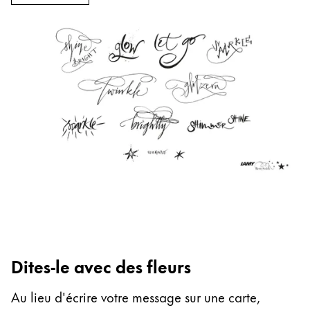
Thailand
ไทย
Vietnam
Tiếng Việt
Cambodia
English
Khmer
Malaysia
English
Moyen-Orient
Cette région répertorie les pays et les langues pro
Océanie
Cette région répertorie les pays et les langues pro
Dites-le avec des fleurs
Au lieu d'écrire votre message sur une carte,