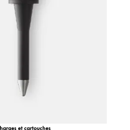
harges et cartouches