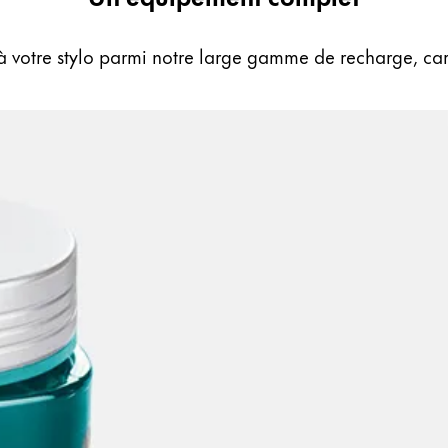
à votre stylo parmi notre large gamme de recharge, cart