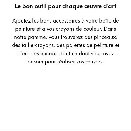
Cadeaux
Le bon outil pour chaque œuvre d'art
Ajoutez les bons accessoires à votre boîte de
Holiday Special
Gift Ideas
peinture et à vos crayons de couleur. Dans
Coffrets cadeaux
notre gamme, vous trouverez des pinceaux,
LAMY pico Lx
des taille-crayons, des palettes de peinture et
Gravure
bien plus encore : tout ce dont vous avez
besoin pour réaliser vos œuvres.
Inspiration
LAMY Community
LAMY x Kunstpalast
Lettering Workshop
Écriture créative
LAMY Stories
LAMY dialog urushi