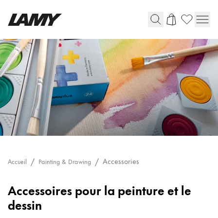
Instruments d'écriture
Stylo-plume
Stylo-bille
Stylo à pression/à vis
Roller
Stylo multi-système
Digital Writing
Accessories
Accueil
Painting & Drawing
Accessories
Accessoires pour la peinture et le
Pour Android
dessin