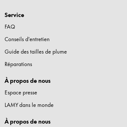
Entreprise
Service
FAQ
Corporate Culture
Qualité
Conseils d'entretien
Design
Responsabilité
Guide des tailles de plume
Esprit pionnier
Carrière
Réparations
À propos de nous
À propos de votre commande
Espace presse
FR
/
LB
Créer un compte
LAMY dans le monde
Créer un compte
À propos de nous
Global