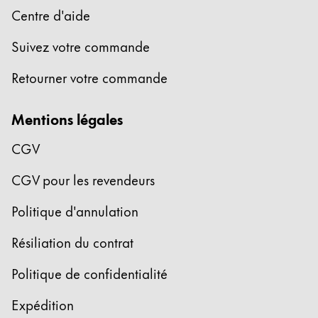
La région « Global » couvre les pays où Lamy n’est
Centre d'aide
Europe
Cette région répertorie les pays et les langues pro
Suivez votre commande
Greece
Ελληνικά
Retourner votre commande
Poland
Mentions légales
polski
Romania
CGV
română
CGV pour les revendeurs
Sweden
Politique d'annulation
svenska
Türkiye
Résiliation du contrat
Türkçe
Politique de confidentialité
Amérique centrale & Caraïbes
Expédition
Cette région répertorie les pays et les langues pro
Amérique du Nord