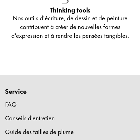
Cette région répertorie les pays et les langues pro
Thinking tools
Amérique du Sud
Nos outils d'écriture, de dessin et de peinture
Cette région répertorie les pays et les langues pro
Brazil
contribuent à créer de nouvelles formes
d'expression et à rendre les pensées tangibles.
português
Chile
español
Mexico
español
Afrique
Service
Cette région répertorie les pays et les langues pro
South Africa
FAQ
English
Conseils d'entretien
Asie-Pacifique
Cette région répertorie les pays et les langues pro
Guide des tailles de plume
Australia