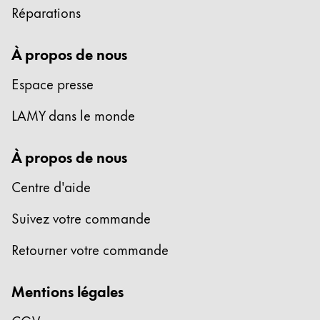
Réparations
English
China
À propos de nous
中文
Espace presse
South Korea
한국어
LAMY dans le monde
New Zealand
À propos de nous
English
Philippines
Centre d'aide
English
Suivez votre commande
Singapore
Retourner votre commande
English
Taiwan
Mentions légales
中文