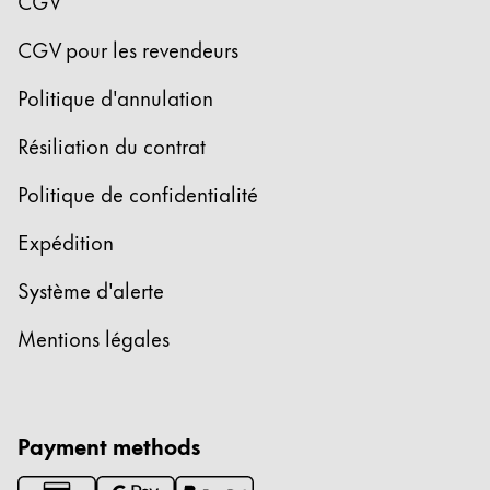
CGV
Thailand
CGV pour les revendeurs
ไทย
Vietnam
Politique d'annulation
Tiếng Việt
Résiliation du contrat
Cambodia
Politique de confidentialité
English
Khmer
Malaysia
Expédition
English
Système d'alerte
Moyen-Orient
Mentions légales
Cette région répertorie les pays et les langues pro
Océanie
Cette région répertorie les pays et les langues pro
Payment methods