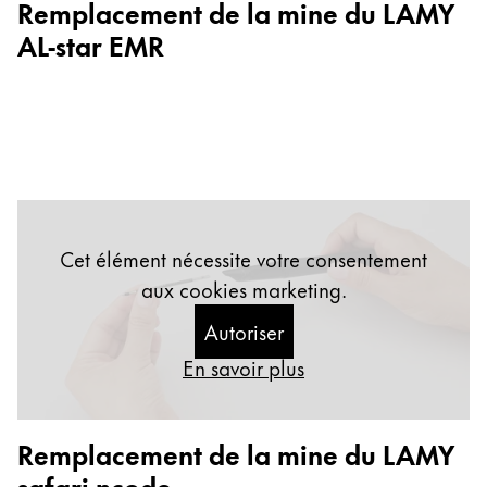
Remplacement de la mine du LAMY
Cadeaux
AL-star EMR
Holiday Special
Gift Ideas
Coffrets cadeaux
LAMY pico Lx
Gravure
Cet élément nécessite votre consentement
Inspiration
aux cookies marketing.
LAMY Community
Autoriser
LAMY x Kunstpalast
En savoir plus
Lettering Workshop
Écriture créative
LAMY Stories
Remplacement de la mine du LAMY
LAMY dialog urushi
safari ncode