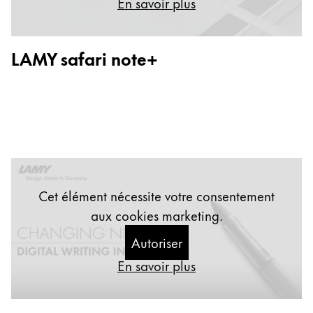
En savoir plus
Peinture et Dessiner
Aquarelle
LAMY safari note+
Crayons de couleur
Accessoires
Black Magic Edition
Accessoires et pièces de rechange
Recharges
Cet élément nécessite votre consentement
Encres / effaceurs d'encre
aux cookies marketing.
Pièces de rechange
Taille de plume
Autoriser
Étuis
En savoir plus
Carnets