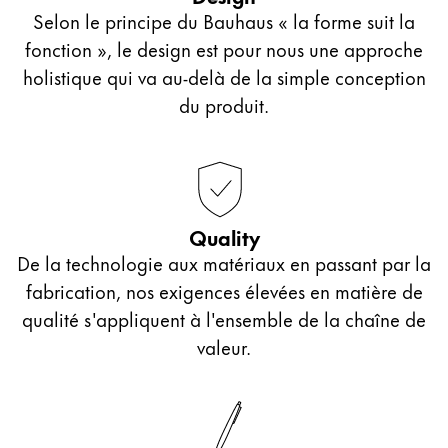
La région « Global » couvre les pays où Lamy n’est
Selon le principe du Bauhaus « la forme suit la
Europe
fonction », le design est pour nous une approche
Cette région répertorie les pays et les langues pro
Greece
holistique qui va au-delà de la simple conception
Ελληνικά
du produit.
Poland
polski
Romania
Quality
română
De la technologie aux matériaux en passant par la
Sweden
fabrication, nos exigences élevées en matière de
svenska
qualité s'appliquent à l'ensemble de la chaîne de
Türkiye
valeur.
Türkçe
Amérique centrale & Caraïbes
Cette région répertorie les pays et les langues pro
Amérique du Nord