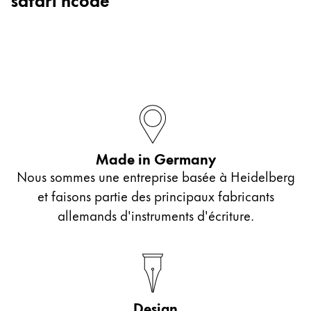
Entreprise
Corporate Culture
Qualité
Design
Responsabilité
Esprit pionnier
Carrière
Made in Germany
Nous sommes une entreprise basée à Heidelberg
et faisons partie des principaux fabricants
À propos de votre commande
allemands d'instruments d'écriture.
FR
/
LB
Créer un compte
Créer un compte
Global
Design