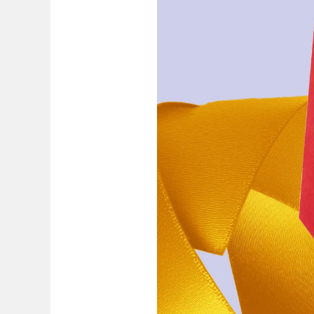
Peinture et Dessiner
Aquarelle
Crayons de couleur
Accessoires
Black Magic Edition
Accessoires et pièces de rechange
Recharges
Encres / effaceurs d'encre
Pièces de rechange
Taille de plume
Étuis
Carnets