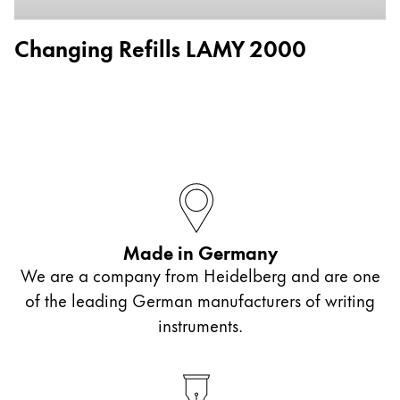
Acerca de LAMY
Changing Refills LAMY 2000
Cultura corporativa
Calidad
Diseño
Responsabilidad
Espíritu pionero
Career
Made in Germany
Acerca de tu pedido
We are a company from Heidelberg and are one
ES
/
PA
of the leading German manufacturers of writing
instruments.
Registrarse
Registrarse
Global