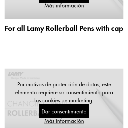
Regalos
Más información
Holiday Special
For all Lamy Rollerball Pens with cap
Ideas para regalos
Sets de regalo
LAMY pico Lx
Grabado
Inspiración
Por motivos de protección de datos, este
LAMY Community
Escritura creativa con Betty Soldi
elemento requiere su consentimiento para
Escritura creativa con Betty Soldi
las cookies de marketing.
Escritura creativa con Betty Soldi
Dar consentimiento
LAMY Stories
LAMY dialog urushi
Más información