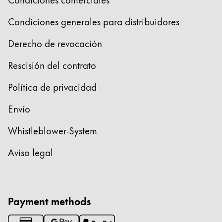
Thailand
Condiciones generales para distribuidores
ไทย
Vietnam
Derecho de revocación
Tiếng Việt
Rescisión del contrato
Cambodia
Política de privacidad
English
Khmer
Envío
Malaysia
English
Whistleblower-System
Oriente Medio
Aviso legal
Esta región contiene una lista de países con los id
Oceanía
Esta región contiene una lista de países con los id
Payment methods