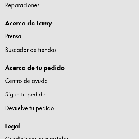
Reparaciones
English
China
Acerca de Lamy
中文
Prensa
South Korea
한국어
Buscador de tiendas
New Zealand
Acerca de tu pedido
English
Centro de ayuda
Philippines
English
Sigue tu pedido
Singapore
Devuelve tu pedido
English
Taiwan
Legal
中文
Condiciones comerciales