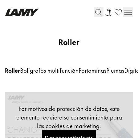
Instrumentos de escritura
Roller
Plumas
Bolígrafos
Portaminas
Roller
Bolígrafos multifunción
Portaminas
Plumas
Digit
Roller
Bolígrafos multifunción
Digital Writing
Por motivos de protección de datos, este
elemento requiere su consentimiento para
Para Android
las cookies de marketing.
Dar consentimiento