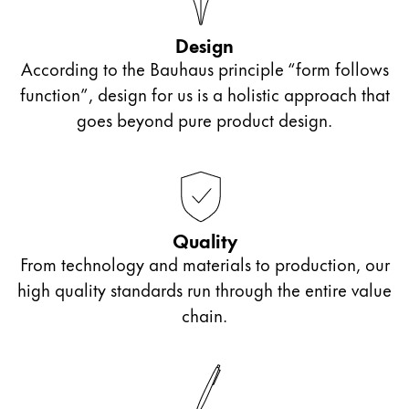
La región global representa todos los países a lo
Europa
Design
Esta región contiene una lista de países con los id
Greece
According to the Bauhaus principle “form follows
Ελληνικά
function”, design for us is a holistic approach that
goes beyond pure product design.
Poland
polski
Romania
română
Quality
Sweden
From technology and materials to production, our
svenska
high quality standards run through the entire value
Türkiye
chain.
Türkçe
Centroamérica y el Caribe
Esta región contiene una lista de países con los id
Norteamérica