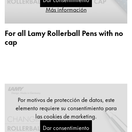
Pintura y dibujo
Más información
Acuarelas
Lápices de colores
For all Lamy Rollerball Pens with no
Complementos
cap
Black Magic Edition
Complementos y recambios
Recambios
Tintas
Spare Parts
Por motivos de protección de datos, este
Plumines
Estuches
elemento requiere su consentimiento para
Cuadernos
las cookies de marketing.
Dar consentimiento