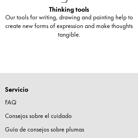
Esta región contiene una lista de países con los id
Thinking tools
Sudamérica
Our tools for writing, drawing and painting help to
Esta región contiene una lista de países con los id
Brazil
create new forms of expression and make thoughts
tangible.
português
Chile
español
Mexico
español
África
Servicio
Esta región contiene una lista de países con los id
South Africa
FAQ
English
Consejos sobre el cuidado
Asia-Pacífico
Guía de consejos sobre plumas
Esta región contiene una lista de países con los id
Australia