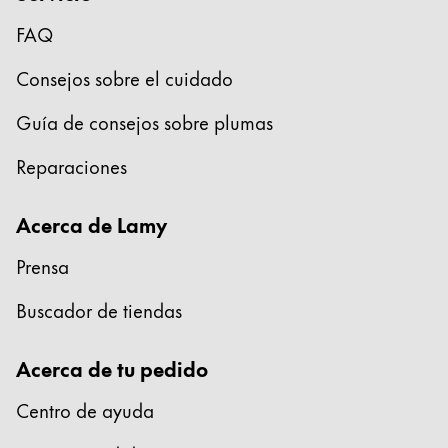
Regalos
FAQ
Holiday Special
Consejos sobre el cuidado
Ideas para regalos
Sets de regalo
Guía de consejos sobre plumas
LAMY pico Lx
Reparaciones
Grabado
Acerca de Lamy
Inspiración
Prensa
LAMY Community
Buscador de tiendas
Escritura creativa con Betty Soldi
Escritura creativa con Betty Soldi
Acerca de tu pedido
Escritura creativa con Betty Soldi
LAMY Stories
Centro de ayuda
LAMY dialog urushi