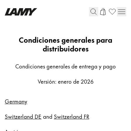
Instrumentos de escritura
AGB-
Condiciones generales para
FH
distribuidores
Plumas
Bolígrafos
Portaminas
Condiciones generales de entrega y pago
Roller
Bolígrafos multifunción
Versión: enero de 2026
Digital Writing
Germany
Para Android
Switzerland DE
and
Switzerland FR