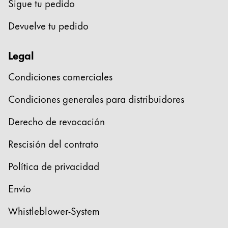
Sigue tu pedido
Acerca de LAMY
Devuelve tu pedido
Cultura corporativa
Legal
Calidad
Diseño
Condiciones comerciales
Responsabilidad
Espíritu pionero
Condiciones generales para distribuidores
Career
Derecho de revocación
Rescisión del contrato
Acerca de tu pedido
Política de privacidad
ES
/
PA
Registrarse
Envío
Registrarse
Whistleblower-System
Global