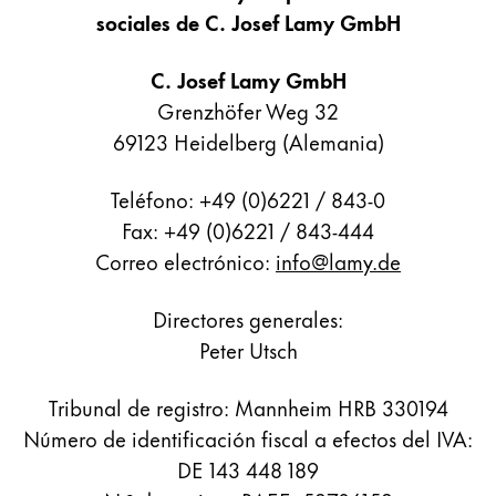
Pintura y dibujo
sociales de C. Josef Lamy GmbH
Acuarelas
C. Josef Lamy GmbH
Lápices de colores
Grenzhöfer Weg 32
Complementos
69123 Heidelberg (Alemania)
Black Magic Edition
Teléfono: +49 (0)6221 / 843-0
Fax: +49 (0)6221 / 843-444
Complementos y recambios
Correo electrónico:
info@lamy.de
Recambios
Directores generales:
Tintas
Peter Utsch
Spare Parts
Plumines
Estuches
Tribunal de registro: Mannheim HRB 330194
Cuadernos
Número de identificación fiscal a efectos del IVA:
DE 143 448 189