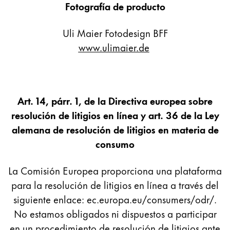
Fotografía de producto
Acerca de LAMY
Uli Maier Fotodesign BFF
www.ulimaier.de
Cultura corporativa
Calidad
Diseño
Responsabilidad
Espíritu pionero
Art. 14, párr. 1, de la Directiva europea sobre
Career
resolución de litigios en línea y art. 36 de la Ley
alemana de resolución de litigios en materia de
consumo
Acerca de tu pedido
La Comisión Europea proporciona una plataforma
ES
/
PA
para la resolución de litigios en línea a través del
Registrarse
Registrarse
siguiente enlace: ec.europa.eu/consumers/odr/.
No estamos obligados ni dispuestos a participar
Global
en un procedimiento de resolución de litigios ante