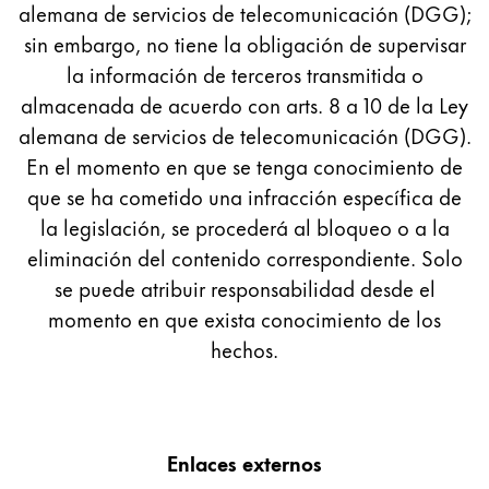
alemana de servicios de telecomunicación (DGG);
Esta región contiene una lista de países con los id
Sudamérica
sin embargo, no tiene la obligación de supervisar
Esta región contiene una lista de países con los id
la información de terceros transmitida o
Brazil
almacenada de acuerdo con arts. 8 a 10 de la Ley
português
alemana de servicios de telecomunicación (DGG).
Chile
En el momento en que se tenga conocimiento de
que se ha cometido una infracción específica de
español
la legislación, se procederá al bloqueo o a la
Mexico
eliminación del contenido correspondiente. Solo
español
se puede atribuir responsabilidad desde el
África
momento en que exista conocimiento de los
Esta región contiene una lista de países con los id
hechos.
South Africa
English
Asia-Pacífico
Esta región contiene una lista de países con los id
Enlaces externos
Australia