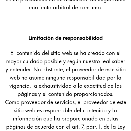
La región global representa todos los países a lo
Europa
una junta arbitral de consumo.
Esta región contiene una lista de países con los id
Greece
Ελληνικά
Limitación de responsabilidad
Poland
polski
El contenido del sitio web se ha creado con el
Romania
mayor cuidado posible y según nuestro leal saber
română
y entender. No obstante, el proveedor de este sitio
web no asume ninguna responsabilidad por la
Sweden
vigencia, la exhaustividad o la exactitud de las
svenska
páginas y el contenido proporcionados.
Türkiye
Como proveedor de servicios, el proveedor de este
Türkçe
sitio web es responsable del contenido y la
información que ha proporcionado en estas
Centroamérica y el Caribe
páginas de acuerdo con el art. 7, párr. 1, de la Ley
Esta región contiene una lista de países con los id
Norteamérica