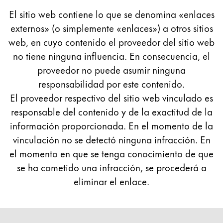
English
El sitio web contiene lo que se denomina «enlaces
externos» (o simplemente «enlaces») a otros sitios
China
web, en cuyo contenido el proveedor del sitio web
中文
no tiene ninguna influencia. En consecuencia, el
South Korea
proveedor no puede asumir ninguna
한국어
responsabilidad por este contenido.
New Zealand
El proveedor respectivo del sitio web vinculado es
responsable del contenido y de la exactitud de la
English
información proporcionada. En el momento de la
Philippines
vinculación no se detectó ninguna infracción. En
English
el momento en que se tenga conocimiento de que
Singapore
se ha cometido una infracción, se procederá a
English
eliminar el enlace.
Taiwan
中文