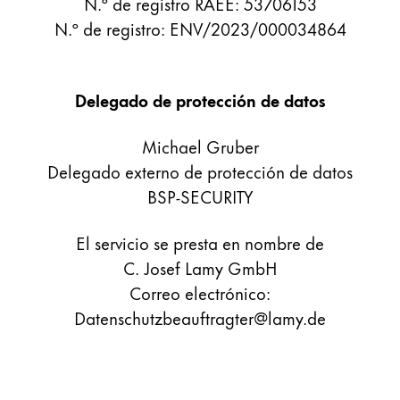
N.º de registro RAEE: 53706153
Regalos
N.º de registro: ENV/2023/000034864
Holiday Special
Ideas para regalos
Delegado de protección de datos
Sets de regalo
LAMY pico Lx
Michael Gruber
Grabado
Delegado externo de protección de datos
BSP-SECURITY
Inspiración
El servicio se presta en nombre de
LAMY Community
C. Josef Lamy GmbH
Escritura creativa con Betty Soldi
Correo electrónico:
Escritura creativa con Betty Soldi
Datenschutzbeauftragter@lamy.de
Escritura creativa con Betty Soldi
LAMY Stories
LAMY dialog urushi