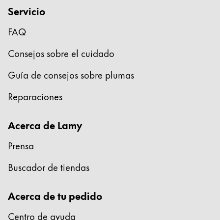
Thailand
Servicio
ไทย
FAQ
Vietnam
Consejos sobre el cuidado
Tiếng Việt
Guía de consejos sobre plumas
Cambodia
English
Khmer
Reparaciones
Malaysia
English
Acerca de Lamy
Oriente Medio
Prensa
Esta región contiene una lista de países con los id
Oceanía
Buscador de tiendas
Esta región contiene una lista de países con los id
Acerca de tu pedido
Centro de ayuda