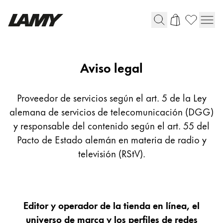
Instrumentos de escritura
Aviso
Aviso legal
legal
Plumas
Bolígrafos
Proveedor de servicios según el art. 5 de la Ley
Portaminas
alemana de servicios de telecomunicación (DGG)
Roller
y responsable del contenido según el art. 55 del
Bolígrafos multifunción
Pacto de Estado alemán en materia de radio y
televisión (RStV).
Digital Writing
Para Android
Editor y operador de la tienda en línea, el
universo de marca y los perfiles de redes