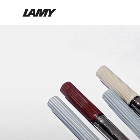
Instrumentos de escritura
Plumas
Bolígrafos
Portaminas
Roller
Bolígrafos multifunción
Digital Writing
Para Android