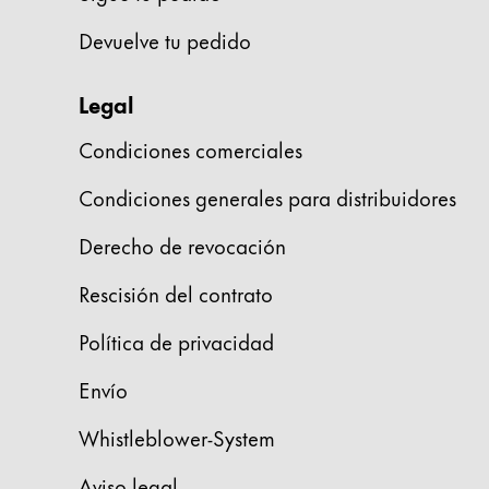
La región global representa todos los paíse
Europa
Devuelve tu pedido
Esta región contiene una lista de países con
Greece
Legal
Ελληνικά
Poland
Condiciones comerciales
polski
Condiciones generales para distribuidores
Romania
Derecho de revocación
română
Rescisión del contrato
Sweden
svenska
Política de privacidad
Türkiye
Envío
Türkçe
Whistleblower-System
Centroamérica y el Caribe
Esta región contiene una lista de países con
Aviso legal
Norteamérica