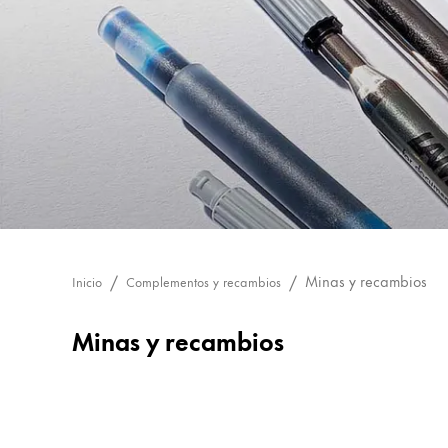
Pintura y dibujo
Acuarelas
Lápices de colores
Complementos
Black Magic Edition
Complementos y recambios
Recambios
Minas y recambios
Inicio
Complementos y recambios
Tintas
Spare Parts
Minas y recambios
Plumines
Estuches
Cuadernos