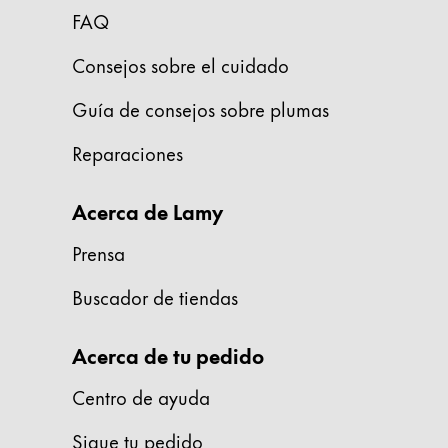
FAQ
Acerca de LAMY
Consejos sobre el cuidado
Cultura corporativa
Guía de consejos sobre plumas
Calidad
Diseño
Reparaciones
Responsabilidad
Espíritu pionero
Acerca de Lamy
Career
Prensa
Buscador de tiendas
Acerca de tu pedido
ES
/
PA
Acerca de tu pedido
Registrarse
Registrarse
Centro de ayuda
Global
Sigue tu pedido