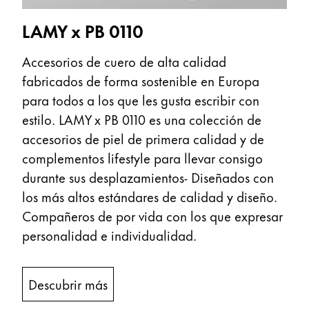
LAMY x PB 0110
Acerca de LAMY
Accesorios de cuero de alta calidad
Cultura corporativa
fabricados de forma sostenible en Europa
Calidad
para todos a los que les gusta escribir con
Diseño
Responsabilidad
estilo. LAMY x PB 0110 es una colección de
Espíritu pionero
accesorios de piel de primera calidad y de
Career
complementos lifestyle para llevar consigo
durante sus desplazamientos- Diseñados con
los más altos estándares de calidad y diseño.
Acerca de tu pedido
Compañeros de por vida con los que expresar
ES
/
PA
personalidad e individualidad.
Registrarse
Registrarse
Descubrir más
Global