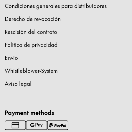
Condiciones generales para distribuidores
English
China
Derecho de revocación
中文
Rescisión del contrato
South Korea
Política de privacidad
한국어
New Zealand
Envío
English
Whistleblower-System
Philippines
Aviso legal
English
Singapore
English
Payment methods
Taiwan
中文