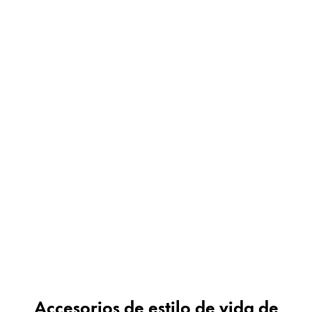
Pintura y dibujo
Acuarelas
Lápices de colores
Complementos
Black Magic Edition
Complementos y recambios
Recambios
Tintas
Spare Parts
Plumines
Estuches
Cuadernos
Accesorios de estilo de vida de