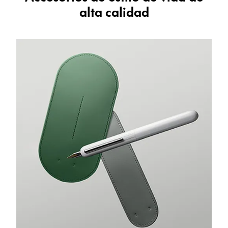
Regalos
alta calidad
Holiday Special
Ideas para regalos
Sets de regalo
LAMY pico Lx
Grabado
Inspiración
LAMY Community
Escritura creativa con Betty Soldi
Escritura creativa con Betty Soldi
Escritura creativa con Betty Soldi
LAMY Stories
LAMY dialog urushi