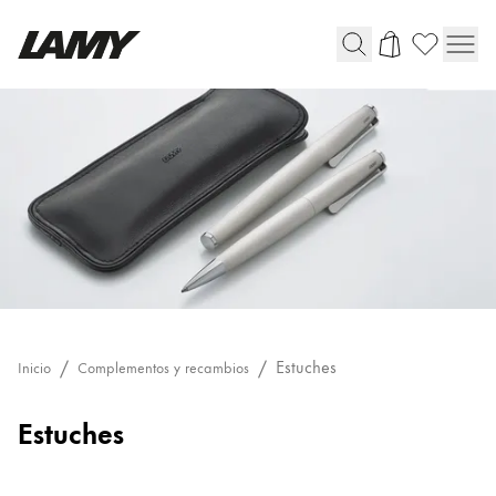
Instrumentos de escritura
Plumas
Bolígrafos
Portaminas
Roller
Bolígrafos multifunción
Digital Writing
Estuches
Inicio
Complementos y recambios
Estuches
Para Android