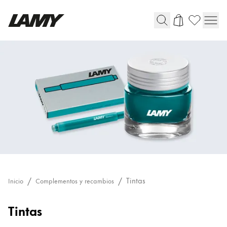
Instrumentos de escritura
Plumas
Bolígrafos
Portaminas
Roller
Bolígrafos multifunción
Digital Writing
Tintas
Inicio
Complementos y recambios
Para Android
Tintas