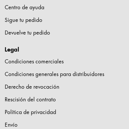
Centro de ayuda
Acerca de LAMY
Sigue tu pedido
Cultura corporativa
Devuelve tu pedido
Calidad
Diseño
Legal
Responsabilidad
Espíritu pionero
Condiciones comerciales
Career
Condiciones generales para distribuidores
Derecho de revocación
Acerca de tu pedido
ES
/
PA
Rescisión del contrato
Registrarse
Registrarse
Política de privacidad
Global
Envío