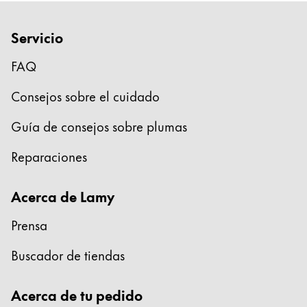
Regalos
Servicio
Holiday Special
Ideas para regalos
FAQ
Sets de regalo
Consejos sobre el cuidado
LAMY pico Lx
Grabado
Guía de consejos sobre plumas
Reparaciones
Inspiración
Acerca de Lamy
LAMY Community
Escritura creativa con Betty Soldi
Prensa
Escritura creativa con Betty Soldi
Escritura creativa con Betty Soldi
Buscador de tiendas
LAMY Stories
LAMY dialog urushi
Acerca de tu pedido