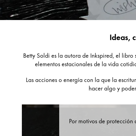
Pintura y dibujo
Acuarelas
Lápices de colores
Escritura
Ideas, 
Complementos
Black Magic Edition
creativa
con
Betty Soldi es la autora de Inkspired, el libr
Betty
elementos estacionales de la vida cotidi
Complementos y recambios
Soldi
Las acciones o energía con la que la escritu
Recambios
hacer algo y poder 
Tintas
Spare Parts
Plumines
Estuches
Cuadernos
Por motivos de protección 