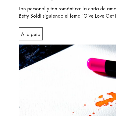
Tan personal y tan romántica: la carta de amo
Acerca de LAMY
Betty Soldi siguiendo el lema "Give Love Get
Cultura corporativa
Calidad
A la guía
Diseño
Responsabilidad
Espíritu pionero
Career
Acerca de tu pedido
ES
/
PA
Registrarse
Registrarse
Global