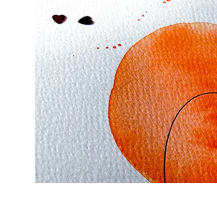
La región global representa todos los paíse
Europa
Esta región contiene una lista de países con
Greece
Ελληνικά
Poland
polski
Romania
română
Sweden
svenska
Türkiye
Türkçe
Centroamérica y el Caribe
Esta región contiene una lista de países con
Norteamérica