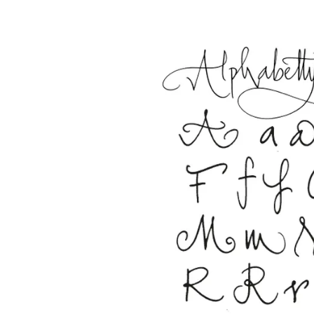
Esta región contiene una lista de países con
Sudamérica
Esta región contiene una lista de países con
Brazil
português
Chile
español
Mexico
español
África
Esta región contiene una lista de países con
South Africa
English
Asia-Pacífico
Esta región contiene una lista de países con
Australia