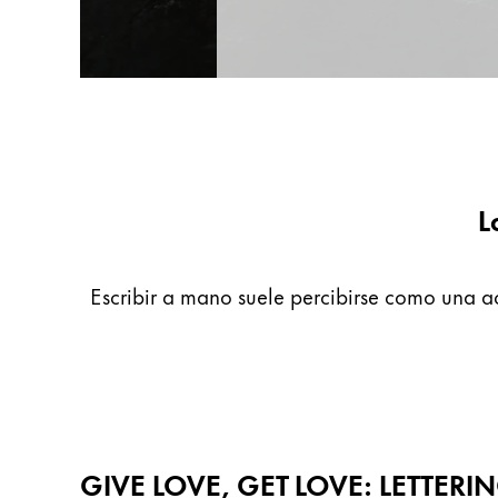
Regalos
Holiday Special
Ideas para regalos
Sets de regalo
LAMY pico Lx
Grabado
L
Inspiración
Escribir a mano suele percibirse como una ac
LAMY Community
Escritura creativa con Betty Soldi
Escritura creativa con Betty Soldi
Escritura creativa con Betty Soldi
LAMY Stories
LAMY dialog urushi
GIVE LOVE, GET LOVE: LETTERI