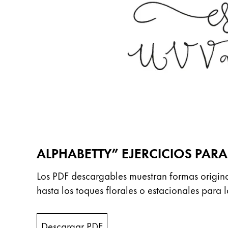
English
China
中文
South Korea
한국어
New Zealand
English
Philippines
English
ALPHABETTY” EJERCICIOS PAR
Singapore
Los PDF descargables muestran formas original
English
hasta los toques florales o estacionales par
Taiwan
中文
Descargar PDF