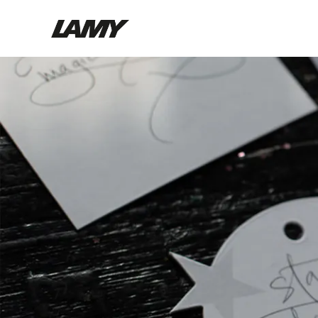
Instrumentos de escritura
Plumas
Bolígrafos
Portaminas
Roller
Bolígrafos multifunción
Digital Writing
Para Android