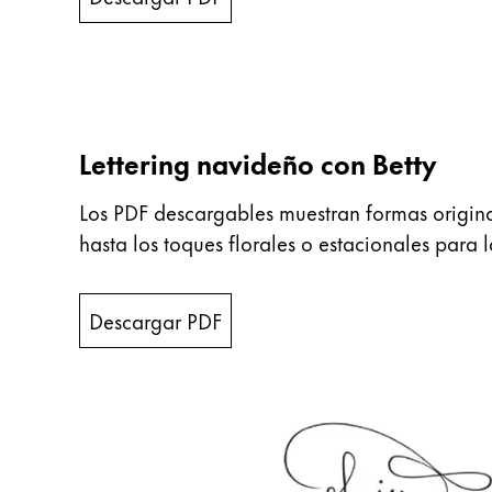
Thailand
ไทย
Vietnam
Tiếng Việt
Lettering navideño con Betty
Cambodia
English
Khmer
Los PDF descargables muestran formas original
Malaysia
hasta los toques florales o estacionales par
English
Oriente Medio
Descargar PDF
Esta región contiene una lista de países con
Oceanía
Esta región contiene una lista de países con