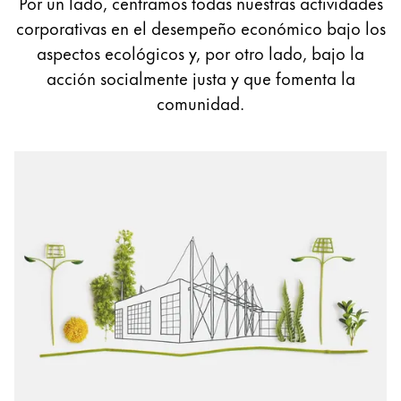
Por un lado, centramos todas nuestras actividades
Pintura y dibujo
corporativas en el desempeño económico bajo los
aspectos ecológicos y, por otro lado, bajo la
Acuarelas
acción socialmente justa y que fomenta la
Lápices de colores
comunidad.
Complementos
Black Magic Edition
Complementos y recambios
Recambios
Tintas
Spare Parts
Plumines
Estuches
Cuadernos