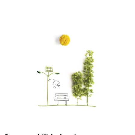
Acerca de LAMY
Cultura corporativa
Calidad
Diseño
Responsabilidad
Espíritu pionero
Career
Acerca de tu pedido
ES
/
PA
Registrarse
Registrarse
Global