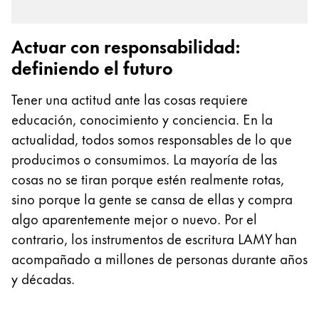
Regalos
Actuar con responsabilidad:
Holiday Special
definiendo el futuro
Ideas para regalos
Sets de regalo
Tener una actitud ante las cosas requiere
LAMY pico Lx
educación, conocimiento y conciencia. En la
Grabado
actualidad, todos somos responsables de lo que
producimos o consumimos. La mayoría de las
Inspiración
cosas no se tiran porque estén realmente rotas,
sino porque la gente se cansa de ellas y compra
LAMY Community
algo aparentemente mejor o nuevo. Por el
Escritura creativa con Betty Soldi
contrario, los instrumentos de escritura LAMY han
Escritura creativa con Betty Soldi
acompañado a millones de personas durante años
Escritura creativa con Betty Soldi
y décadas.
LAMY Stories
LAMY dialog urushi