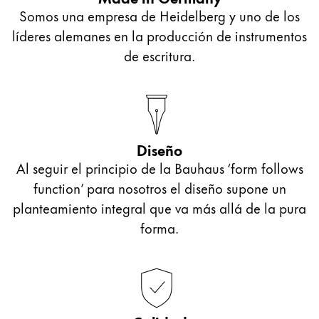
Thailand
Somos una empresa de Heidelberg y uno de los
ไทย
líderes alemanes en la producción de instrumentos
de escritura.
Vietnam
Tiếng Việt
Cambodia
English
Khmer
Diseño
Malaysia
Al seguir el principio de la Bauhaus ‘form follows
English
function’ para nosotros el diseño supone un
Oriente Medio
planteamiento integral que va más allá de la pura
Esta región contiene una lista de países con los id
forma.
Oceanía
Esta región contiene una lista de países con los id