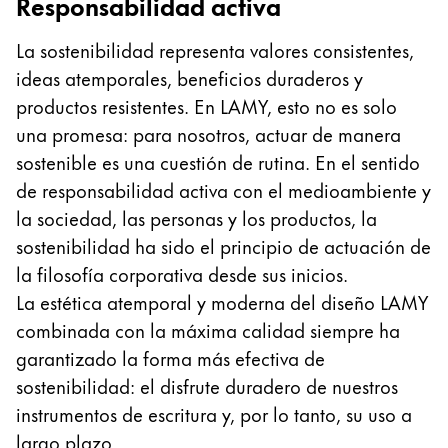
Responsabilidad activa
La región global representa todos los países a lo
Europa
La sostenibilidad representa valores consistentes,
Esta región contiene una lista de países con los id
Greece
ideas atemporales, beneficios duraderos y
Ελληνικά
productos resistentes. En LAMY, esto no es solo
una promesa: para nosotros, actuar de manera
Poland
sostenible es una cuestión de rutina. En el sentido
polski
de responsabilidad activa con el medioambiente y
Romania
la sociedad, las personas y los productos, la
română
sostenibilidad ha sido el principio de actuación de
Sweden
la filosofía corporativa desde sus inicios.
La estética atemporal y moderna del diseño LAMY
svenska
combinada con la máxima calidad siempre ha
Türkiye
garantizado la forma más efectiva de
Türkçe
sostenibilidad: el disfrute duradero de nuestros
Centroamérica y el Caribe
instrumentos de escritura y, por lo tanto, su uso a
Esta región contiene una lista de países con los id
largo plazo.
Norteamérica