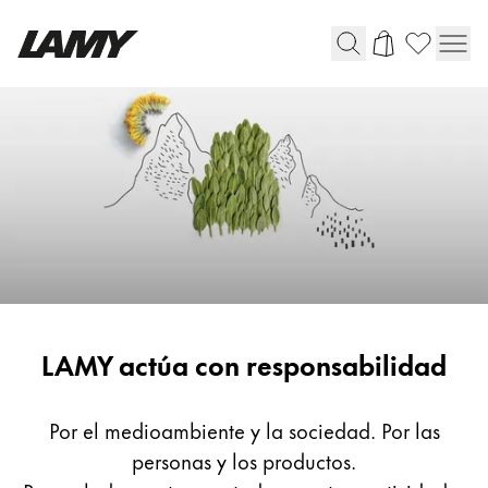
Instrumentos de escritura
Plumas
Bolígrafos
Portaminas
Roller
Bolígrafos multifunción
Responsabilidad
LAMY actúa con responsabilidad
Digital Writing
Para Android
Por el medioambiente y la sociedad. Por las
personas y los productos.