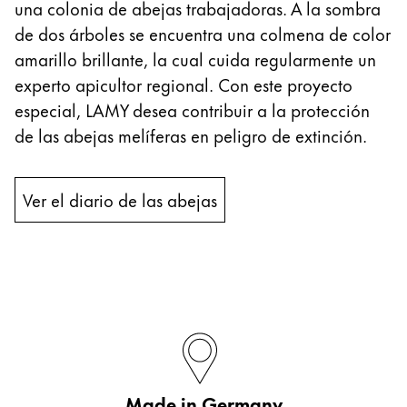
una colonia de abejas trabajadoras. A la sombra
English
de dos árboles se encuentra una colmena de color
China
amarillo brillante, la cual cuida regularmente un
中文
experto apicultor regional. Con este proyecto
especial, LAMY desea contribuir a la protección
South Korea
de las abejas melíferas en peligro de extinción.
한국어
New Zealand
Ver el diario de las abejas
English
Philippines
English
Singapore
English
Taiwan
中文
Made in Germany