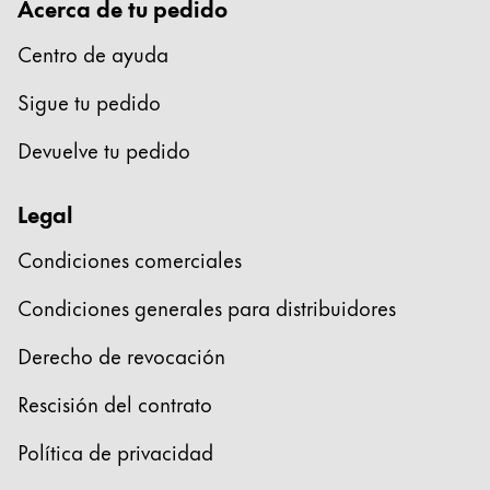
Acerca de tu pedido
English
Centro de ayuda
China
中文
Sigue tu pedido
South Korea
Devuelve tu pedido
한국어
New Zealand
Legal
English
Condiciones comerciales
Philippines
Condiciones generales para distribuidores
English
Derecho de revocación
Singapore
English
Rescisión del contrato
Taiwan
Política de privacidad
中文