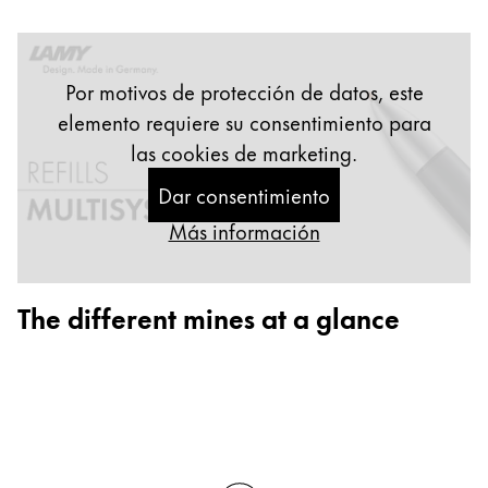
Regalos
Holiday Special
Por motivos de protección de datos, este
Ideas para regalos
elemento requiere su consentimiento para
Sets de regalo
las cookies de marketing.
LAMY pico Lx
Grabado
Dar consentimiento
Más información
Inspiración
The different mines at a glance
LAMY Community
Escritura creativa con Betty Soldi
Escritura creativa con Betty Soldi
Escritura creativa con Betty Soldi
LAMY Stories
LAMY dialog urushi