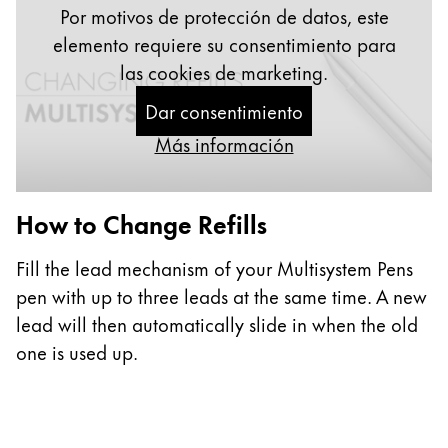
Pintura y dibujo
Por motivos de protección de datos, este
elemento requiere su consentimiento para
Acuarelas
las cookies de marketing.
Lápices de colores
Dar consentimiento
Complementos
Black Magic Edition
Más información
Complementos y recambios
How to Change Refills
Fill the lead mechanism of your Multisystem Pens
Recambios
Tintas
pen with up to three leads at the same time. A new
Spare Parts
lead will then automatically slide in when the old
Plumines
one is used up.
Estuches
Cuadernos