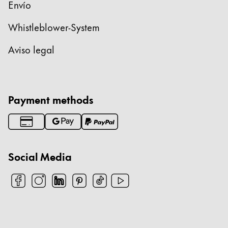
Envío
Thailand
ไทย
Whistleblower-System
Vietnam
Aviso legal
Tiếng Việt
Cambodia
English
Khmer
Payment methods
Malaysia
English
Oriente Medio
Social Media
Esta región contiene una lista de países con los id
Oceanía
Esta región contiene una lista de países con los id