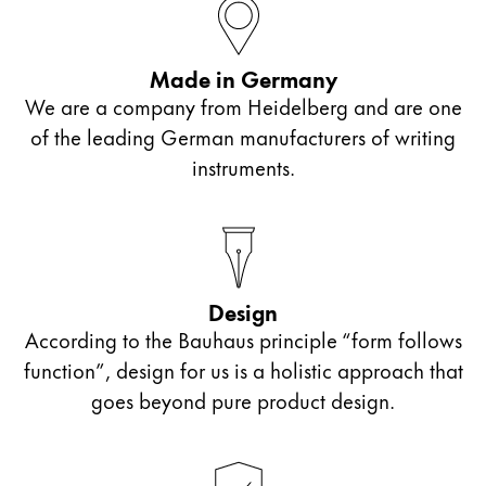
Acerca de LAMY
Made in Germany
Cultura corporativa
We are a company from Heidelberg and are one
Calidad
of the leading German manufacturers of writing
Diseño
instruments.
Responsabilidad
Espíritu pionero
Career
Design
Acerca de tu pedido
According to the Bauhaus principle “form follows
ES
/
PA
function”, design for us is a holistic approach that
Registrarse
goes beyond pure product design.
Registrarse
Global