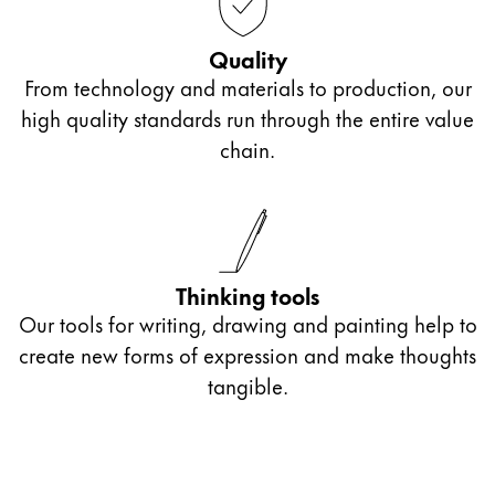
La región global representa todos los países a lo
Europa
Quality
Esta región contiene una lista de países con los id
Greece
From technology and materials to production, our
Ελληνικά
high quality standards run through the entire value
chain.
Poland
polski
Romania
română
Thinking tools
Sweden
Our tools for writing, drawing and painting help to
svenska
create new forms of expression and make thoughts
Türkiye
tangible.
Türkçe
Centroamérica y el Caribe
Esta región contiene una lista de países con los id
Norteamérica