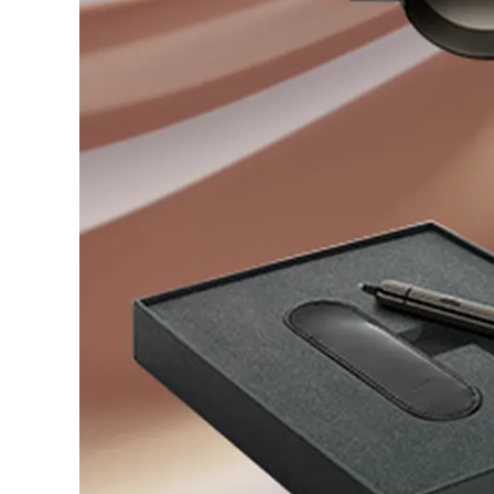
Acerca de LAMY
Cultura corporativa
Calidad
Diseño
Responsabilidad
Espíritu pionero
Career
Acerca de tu pedido
ES
/
PA
Registrarse
Registrarse
Global