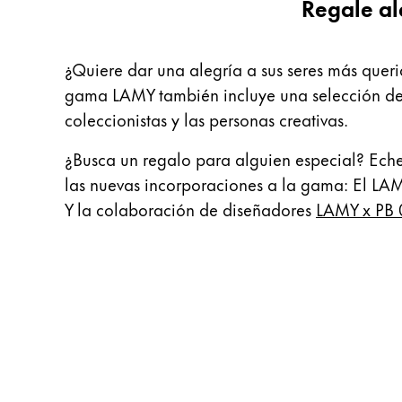
Regale al
English
China
¿Quiere dar una alegría a sus seres más queri
中文
gama LAMY también incluye una selección de s
South Korea
coleccionistas y las personas creativas.
한국어
¿Busca un regalo para alguien especial? Eche 
New Zealand
las nuevas incorporaciones a la gama: El LAMY
English
Y la colaboración de diseñadores
LAMY x PB 
Philippines
English
Singapore
English
Taiwan
中文