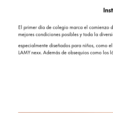
Thailand
Ins
ไทย
Vietnam
El primer día de colegio marca el comienzo d
Tiếng Việt
mejores condiciones posibles y toda la divers
Cambodia
especialmente diseñados para niños, como el 
English
Khmer
LAMY nexx. Además de obsequios como los lápi
Malaysia
English
Oriente Medio
Esta región contiene una lista de países con
Oceanía
Esta región contiene una lista de países con