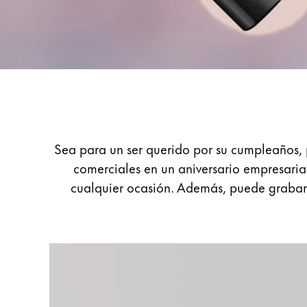
Pintura y dibujo
Acuarelas
Lápices de colores
Complementos
Black Magic Edition
Regalos
Complementos y recambios
Sea para un ser querido por su cumpleaños, 
comerciales en un aniversario empresarial
Recambios
cualquier ocasión. Además, puede grabar 
Tintas
Spare Parts
Plumines
Estuches
Cuadernos