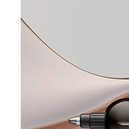
Regalos
Holiday Special
Ideas para regalos
Sets de regalo
LAMY pico Lx
Grabado
Inspiración
LAMY Community
Escritura creativa con Betty Soldi
Escritura creativa con Betty Soldi
Escritura creativa con Betty Soldi
LAMY Stories
LAMY dialog urushi