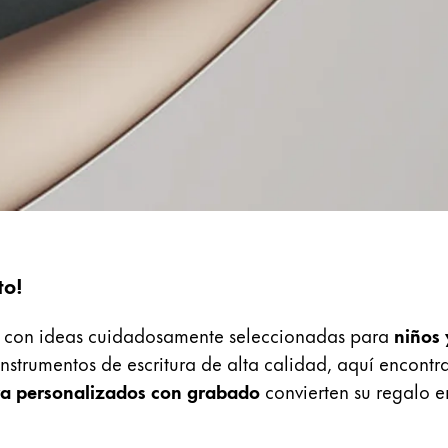
s a los que LAMY no vende.
 los idiomas que Lamy ofrece a sus clientes.
to!
, con ideas cuidadosamente seleccionadas para
niños 
instrumentos de escritura de alta calidad, aquí encontra
ura personalizados con grabado
convierten su regalo e
 los idiomas que Lamy ofrece a sus clientes.