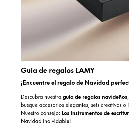
La región global representa todos los paíse
Europa
Esta región contiene una lista de países con
Greece
Ελληνικά
Poland
polski
Romania
română
Guía de regalos LAMY
Sweden
¡Encuentre el regalo de Navidad perfec
svenska
Descubra nuestra
guía de regalos navideños
Türkiye
busque accesorios elegantes, sets creativos o 
Türkçe
Nuestro consejo:
Los instrumentos de escrit
Centroamérica y el Caribe
Navidad inolvidable!
Esta región contiene una lista de países con
Norteamérica