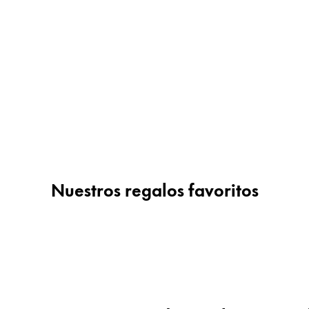
 los idiomas que Lamy ofrece a sus clientes.
 los idiomas que Lamy ofrece a sus clientes.
Nuestros regalos favoritos
 los idiomas que Lamy ofrece a sus clientes.
 los idiomas que Lamy ofrece a sus clientes.