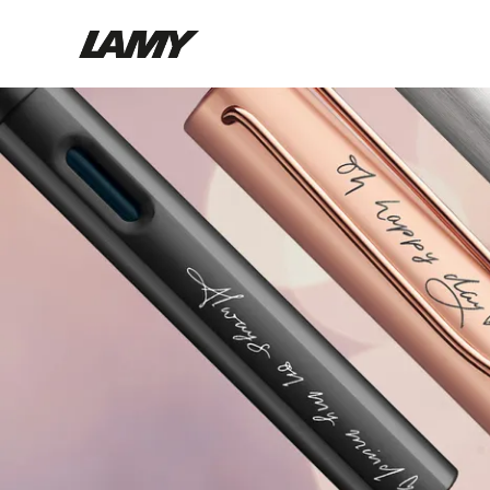
Instrumentos de escritura
Plumas
Bolígrafos
Portaminas
Roller
Bolígrafos multifunción
Digital Writing
Para Android