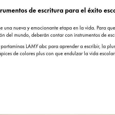
trumentos de escritura para el éxito esc
e una nueva y emocionante etapa en la vida. Para que 
ión del mundo, deberán contar con instrumentos de escr
portaminas LAMY abc para aprender a escribir, la plum
ces de colores plus con que endulzar la vida escolar
 los idiomas que Lamy ofrece a sus clientes.
 los idiomas que Lamy ofrece a sus clientes.