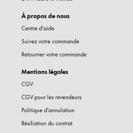
Entreprise
À propos de nous
Centre d'aide
Corporate Culture
Qualité
Suivez votre commande
Design
Responsabilité
Retourner votre commande
Esprit pionnier
Carrière
Mentions légales
CGV
À propos de votre commande
CGV pour les revendeurs
FR
/
MR
Créer un compte
Politique d'annulation
Créer un compte
Résiliation du contrat
Global