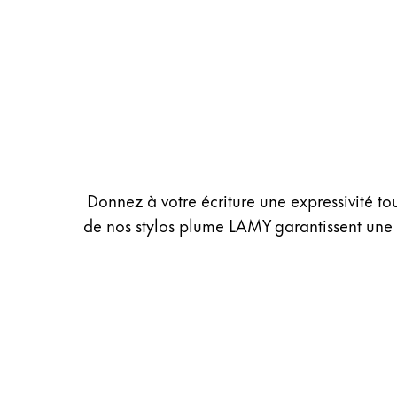
Peinture et Dessiner
Aquarelle
Crayons de couleur
Accessoires
Black Magic Edition
Accessoires et pièces de rechange
Donnez à votre écriture une expressivité tou
de nos stylos plume LAMY garantissent une
Recharges
Encres / effaceurs d'encre
Pièces de rechange
Taille de plume
Étuis
Carnets