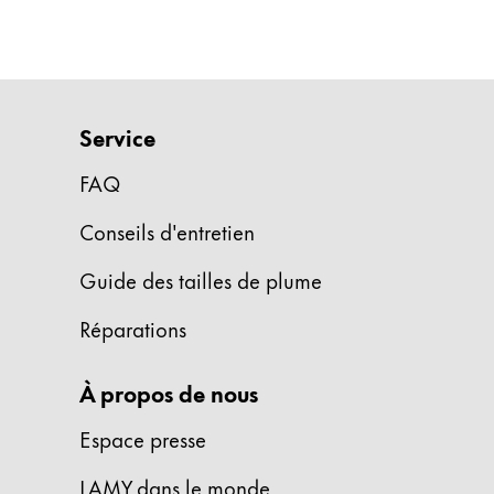
Cadeaux
Holiday Special
Gift Ideas
Coffrets cadeaux
Service
LAMY pico Lx
FAQ
Gravure
Conseils d'entretien
Inspiration
Guide des tailles de plume
LAMY Community
Réparations
LAMY x Kunstpalast
Lettering Workshop
À propos de nous
Écriture créative
LAMY Stories
Espace presse
LAMY dialog urushi
LAMY dans le monde