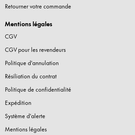
Cadeaux
Retourner votre commande
Holiday Special
Mentions légales
Gift Ideas
Coffrets cadeaux
CGV
LAMY pico Lx
CGV pour les revendeurs
Gravure
Politique d'annulation
Inspiration
Résiliation du contrat
LAMY Community
Politique de confidentialité
LAMY x Kunstpalast
Expédition
Lettering Workshop
Écriture créative
Système d'alerte
LAMY Stories
LAMY dialog urushi
Mentions légales