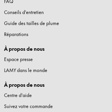
FAQ
Peinture et Dessiner
Conseils d'entretien
Aquarelle
Guide des tailles de plume
Crayons de couleur
Accessoires
Réparations
Black Magic Edition
À propos de nous
Accessoires et pièces de rechange
Espace presse
Recharges
LAMY dans le monde
Encres / effaceurs d'encre
Pièces de rechange
À propos de nous
Taille de plume
Étuis
Centre d'aide
Carnets
Suivez votre commande