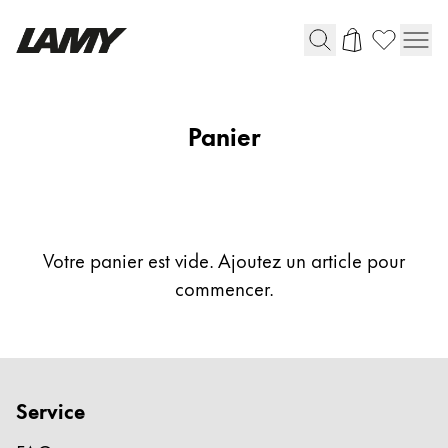
Instruments d'écriture
Panier
Stylo-plume
Stylo-bille
Stylo à pression/à vis
Roller
Stylo multi-système
Votre panier est vide. Ajoutez un article pour
commencer.
Digital Writing
Pour Android
Service