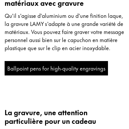
matériaux avec gravure
Cette région répertorie les pays et les langues pro
Amérique du Sud
Qu'il s'agisse d'aluminium ou d'une finition laque,
Cette région répertorie les pays et les langues pro
la gravure LAMY s'adapte à une grande variété de
Brazil
matériaux. Vous pouvez faire graver votre message
português
personnel aussi bien sur le capuchon en matière
Chile
plastique que sur le clip en acier inoxydable.
español
Mexico
Ballpoint pens for high-quality engravings
español
Afrique
Cette région répertorie les pays et les langues pro
South Africa
English
La gravure, une attention
Asie-Pacifique
particulière pour un cadeau
Cette région répertorie les pays et les langues pro
Australia