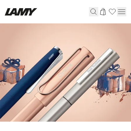
Instruments d'écriture
Stylo-plume
Stylo-bille
Stylo à pression/à vis
Roller
Stylo multi-système
Digital Writing
Pour Android