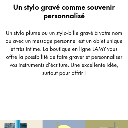
Peinture et Dessiner
Engraving
Un stylo gravé comme souvenir
personnalisé
Aquarelle
Crayons de couleur
Un stylo plume ou un stylo-bille gravé à votre nom
Accessoires
Black Magic Edition
ou avec un message personnel est un objet unique
et très intime. La boutique en ligne LAMY vous
offre la possibilité de faire graver et personnaliser
Accessoires et pièces de rechange
vos instruments d'écriture. Une excellente idée,
surtout pour offrir !
Recharges
Encres / effaceurs d'encre
Pièces de rechange
Taille de plume
Étuis
Carnets