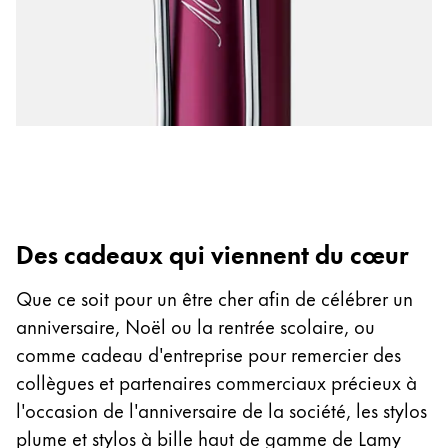
Thailand
ไทย
Vietnam
Tiếng Việt
Cambodia
English
Khmer
Malaysia
Des cadeaux qui viennent du cœur
English
Moyen-Orient
Que ce soit pour un être cher afin de célébrer un
Cette région répertorie les pays et les langues pro
anniversaire, Noël ou la rentrée scolaire, ou
Océanie
comme cadeau d'entreprise pour remercier des
Cette région répertorie les pays et les langues pro
collègues et partenaires commerciaux précieux à
l'occasion de l'anniversaire de la société, les stylos
plume et stylos à bille haut de gamme de Lamy