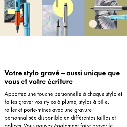
Cadeaux
Holiday Special
Gift Ideas
Coffrets cadeaux
LAMY pico Lx
Gravure
Inspiration
Votre stylo gravé – aussi unique que
vous et votre écriture
LAMY Community
LAMY x Kunstpalast
Apportez une touche personnelle à chaque stylo et
Lettering Workshop
faites graver vos stylos à plume, stylos à bille,
Écriture créative
roller et porte-mines avec une gravure
LAMY Stories
personnalisée disponible en différentes tailles et
LAMY dialog urushi
polices. Vous pouvez également faire graver le