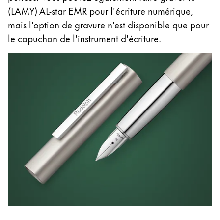
(LAMY) AL-star EMR pour l'écriture numérique,
Entreprise
mais l'option de gravure n'est disponible que pour
le capuchon de l'instrument d'écriture.
Corporate Culture
Qualité
Design
Responsabilité
Esprit pionnier
Carrière
À propos de votre commande
FR
/
MR
Créer un compte
Créer un compte
Global