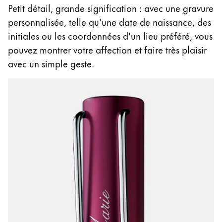
Petit détail, grande signification : avec une gravure
English
personnalisée, telle qu'une date de naissance, des
China
initiales ou les coordonnées d'un lieu préféré, vous
中文
pouvez montrer votre affection et faire très plaisir
South Korea
avec un simple geste.
한국어
New Zealand
English
Philippines
English
Singapore
English
Taiwan
中文