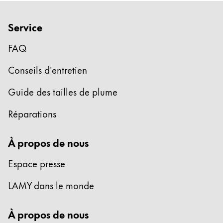
Cadeaux
Service
Holiday Special
Gift Ideas
FAQ
Coffrets cadeaux
Conseils d'entretien
LAMY pico Lx
Gravure
Guide des tailles de plume
Réparations
Inspiration
À propos de nous
LAMY Community
LAMY x Kunstpalast
Espace presse
Lettering Workshop
Écriture créative
LAMY dans le monde
LAMY Stories
LAMY dialog urushi
À propos de nous