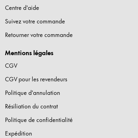
Centre d'aide
Entreprise
Suivez votre commande
Corporate Culture
Retourner votre commande
Qualité
Design
Mentions légales
Responsabilité
Esprit pionnier
CGV
Carrière
CGV pour les revendeurs
Politique d'annulation
À propos de votre commande
FR
/
MR
Résiliation du contrat
Créer un compte
Créer un compte
Politique de confidentialité
Global
Expédition