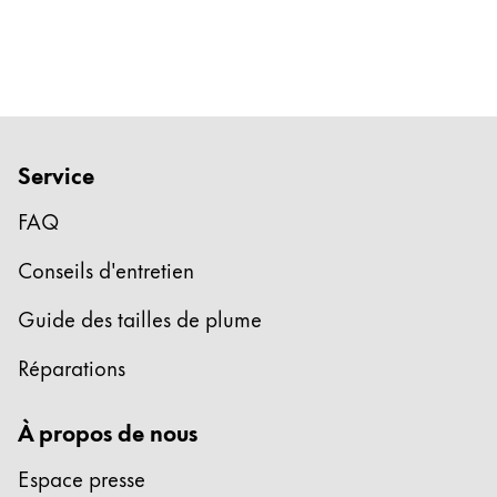
Entreprise
Corporate Culture
Qualité
Design
Service
Responsabilité
Esprit pionnier
FAQ
Carrière
Conseils d'entretien
Guide des tailles de plume
À propos de votre commande
Réparations
FR
/
MR
Créer un compte
Créer un compte
À propos de nous
Global
Espace presse