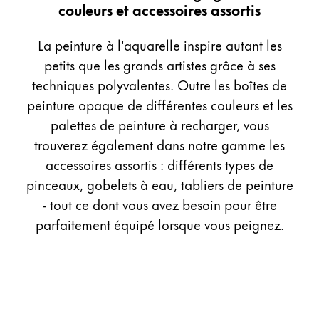
couleurs et accessoires assortis
Cadeaux
La peinture à l'aquarelle inspire autant les
Holiday Special
petits que les grands artistes grâce à ses
Gift Ideas
techniques polyvalentes. Outre les boîtes de
Coffrets cadeaux
LAMY pico Lx
peinture opaque de différentes couleurs et les
Gravure
palettes de peinture à recharger, vous
trouverez également dans notre gamme les
accessoires assortis : différents types de
Inspiration
pinceaux, gobelets à eau, tabliers de peinture
- tout ce dont vous avez besoin pour être
LAMY Community
parfaitement équipé lorsque vous peignez.
LAMY x Kunstpalast
Lettering Workshop
Écriture créative
LAMY Stories
LAMY dialog urushi