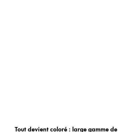
Peinture et Dessiner
Aquarelle
Crayons de couleur
Accessoires
Black Magic Edition
Accessoires et pièces de rechange
Recharges
Encres / effaceurs d'encre
Pièces de rechange
Taille de plume
Étuis
Carnets
Tout devient coloré : large gamme de