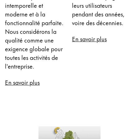
La région « Global » couvre les pays où Lamy n’est
intemporelle et
leurs utilisateurs
Europe
moderne et à la
pendant des années,
Cette région répertorie les pays et les langues pro
Greece
fonctionnalité parfaite.
voire des décennies.
Ελληνικά
Nous considérons la
En savoir plus
qualité comme une
Poland
exigence globale pour
polski
toutes les activités de
Romania
l'entreprise.
română
En savoir plus
Sweden
svenska
Türkiye
Türkçe
Amérique centrale & Caraïbes
Cette région répertorie les pays et les langues pro
Amérique du Nord