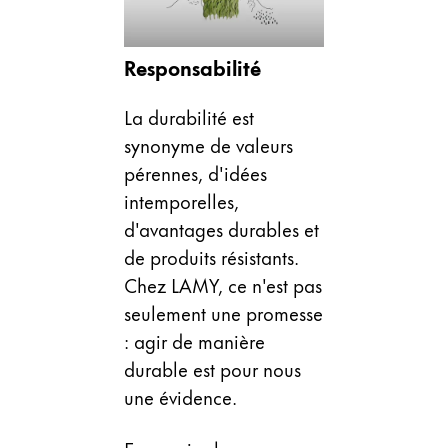
Cette région répertorie les pays et les langues pro
Amérique du Sud
Responsabilité
Cette région répertorie les pays et les langues pro
Brazil
português
La durabilité est
synonyme de valeurs
Chile
pérennes, d'idées
español
intemporelles,
Mexico
d'avantages durables et
español
de produits résistants.
Afrique
Chez LAMY, ce n'est pas
Cette région répertorie les pays et les langues pro
seulement une promesse
South Africa
: agir de manière
English
durable est pour nous
Asie-Pacifique
une évidence.
Cette région répertorie les pays et les langues pro
Australia