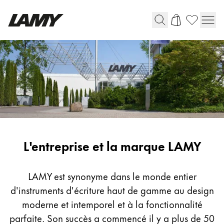
Instruments d'écriture
Stylo-plume
Stylo-bille
Stylo à pression/à vis
Roller
Stylo multi-système
Company
L'entreprise et la marque LAMY
Digital Writing
LAMY est synonyme dans le monde entier
d'instruments d'écriture haut de gamme au design
Pour Android
moderne et intemporel et à la fonctionnalité
parfaite. Son succès a commencé il y a plus de 50