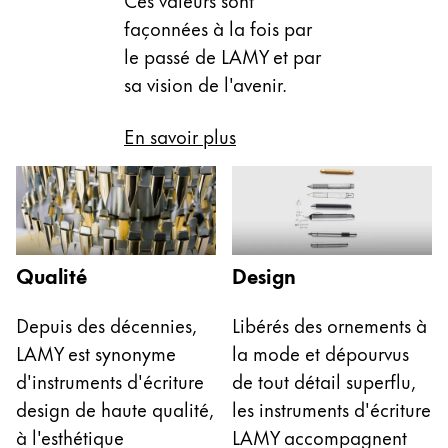
façonnées à la fois par
Entreprise
le passé de LAMY et par
sa vision de l'avenir.
Corporate Culture
Qualité
En savoir plus
Design
Responsabilité
Esprit pionnier
Carrière
Qualité
Design
À propos de votre commande
Depuis des décennies,
Libérés des ornements à
FR
/
MR
LAMY est synonyme
la mode et dépourvus
Créer un compte
Créer un compte
d'instruments d'écriture
de tout détail superflu,
design de haute qualité,
les instruments d'écriture
Global
à l'esthétique
LAMY accompagnent