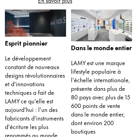
En savoir plus
English
China
中文
South Korea
Esprit pionnier
Dans le monde entier
한국어
Le développement
New Zealand
LAMY est une marque
constant de nouveaux
English
lifestyle populaire à
designs révolutionnaires
Philippines
l'échelle internationale,
et d'innovations
présente dans plus de
English
techniques a fait de
80 pays avec plus de 15
Singapore
LAMY ce qu'elle est
600 points de vente
aujourd'hui : l'un des
English
dans le monde entier,
fabricants d'instruments
Taiwan
dont environ 200
d'écriture les plus
中文
boutiques
renommés au monde.