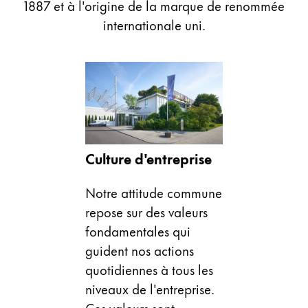
1887 et à l'origine de la marque de renommée
Cadeaux
internationale uni.
Holiday Special
Gift Ideas
Coffrets cadeaux
LAMY pico Lx
Gravure
Culture d'entreprise
Inspiration
Notre attitude commune
LAMY Community
repose sur des valeurs
LAMY x Kunstpalast
fondamentales qui
Lettering Workshop
guident nos actions
Écriture créative
quotidiennes à tous les
LAMY Stories
LAMY dialog urushi
niveaux de l'entreprise.
Ces valeurs sont