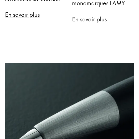
monomarques LAMY.
Thailand
En savoir plus
ไทย
En savoir plus
Vietnam
Tiếng Việt
Cambodia
English
Khmer
Malaysia
English
Moyen-Orient
Cette région répertorie les pays et les langues pro
Océanie
Cette région répertorie les pays et les langues pro