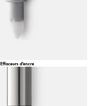
Effaceurs d'encre