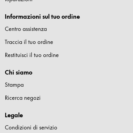
Informazioni sul tuo ordine
Pittura e disegno
Centro assistenza
Acquerello di colore
Traccia il tuo ordine
Matite colorate
Accessori
Restituisci il tuo ordine
Attrezzature e accessori
Chi siamo
Stampa
Ricariche
Inchiostro
Ricerca negozi
Ricambi
Pennini
Legale
Casi
Quaderni
Condizioni di servizio