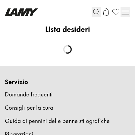
Lista desideri
Strumenti di scrittura
Penne stilografiche
Penne a sfera
Matite
Penna roller
Penna multisistema
Servizio
Domande frequenti
Scrittura digitale
Consigli per la cura
Per Apple
Guida ai pennini delle penne stilografiche
Per Android
Carta digitale
Riparazioni