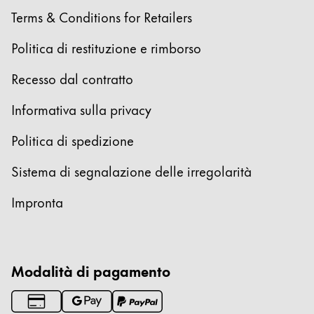
Terms & Conditions for Retailers
Regali e incisione
Politica di restituzione e rimborso
Speciale vacanze
Recesso dal contratto
LAMY pico Lx
Informativa sulla privacy
Ispirazione
Politica di spedizione
Sistema di segnalazione delle irregolarità
LAMY x Kunstpalast
Laboratorio di calligrafia
Impronta
Scrittura creativa
Azienda
Modalità di pagamento
Cultura aziendale