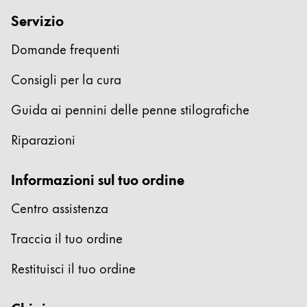
Servizio
Regali e incisione
Domande frequenti
Speciale vacanze
Consigli per la cura
LAMY pico Lx
Guida ai pennini delle penne stilografiche
Ispirazione
Riparazioni
LAMY x Kunstpalast
Informazioni sul tuo ordine
Laboratorio di calligrafia
Scrittura creativa
Centro assistenza
Traccia il tuo ordine
Azienda
Restituisci il tuo ordine
Cultura aziendale