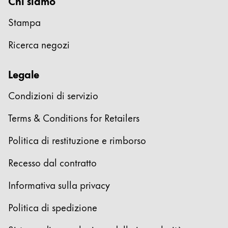
Chi siamo
Qualità
Progettazione
Stampa
Responsabilità
Spirito pionieristico
Ricerca negozi
Legale
Informazioni sul tuo ordine
Condizioni di servizio
IT
/
IT
Registrati
Terms & Conditions for Retailers
Registrati
Politica di restituzione e rimborso
Globale
La regione globale copre i paesi in cui Lamy non v
Recesso dal contratto
Europa
Questa regione elenca i paesi con le lingue che Lam
Informativa sulla privacy
Greece
Ελληνικά
Politica di spedizione
Poland