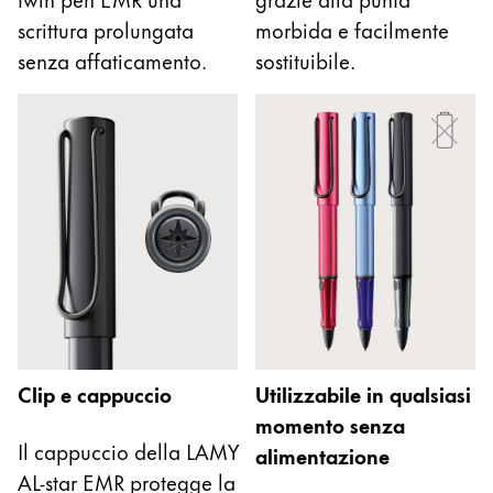
Chile
scrittura prolungata
morbida e facilmente
español
senza affaticamento.
sostituibile.
Mexico
español
Africa
Questa regione elenca i paesi con le lingue che Lam
South Africa
English
Asia Pacifico
Questa regione elenca i paesi con le lingue che Lam
Australia
English
Clip e cappuccio
Utilizzabile in qualsiasi
China
momento senza
中文
Il cappuccio della LAMY
alimentazione
South Korea
AL-star EMR protegge la