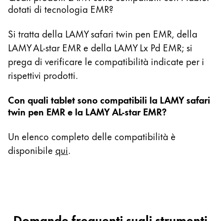
dotati di tecnologia EMR?
10.6 Zoll Galaxy Book 10.6
11.6 Zoll Series 7 11.6 Zoll Slate XE700T1A
Si tratta della LAMY safari twin pen EMR, della
11.6 Zoll ATIV Smart PC Pro 700T
LAMY AL-star EMR e della LAMY Lx Pd EMR; si
11.6 Zoll ATIV Smart PC 500T
prega di verificare le compatibilità indicate per i
12 Zoll Galaxy Book 12
rispettivi prodotti.
13.3 Zoll Galaxy Book Flex 13
15.6 Zoll Galaxy Book Flex 15
Con quali tablet sono compatibili la LAMY safari
12 Zoll Galaxy Book2
twin pen EMR e la LAMY AL-star EMR?
12.2 Zoll Galaxy Note PRO
Un elenco completo delle compatibilità è
disponibile
qui
.
Notebook PC
13.3 Zoll Galaxy Chromebook
12.3 Zoll Chromebook Plus
Domande frequenti sugli strumenti