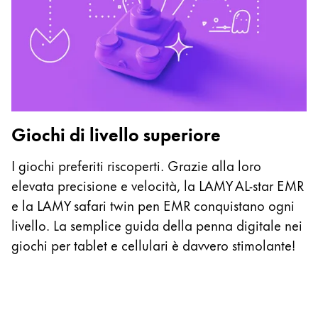
C
Giochi di livello superiore
L
g
I giochi preferiti riscoperti. Grazie alla loro
al
elevata precisione e velocità, la LAMY AL-star EMR
li
e la LAMY safari twin pen EMR conquistano ogni
L
livello. La semplice guida della penna digitale nei
c
giochi per tablet e cellulari è davvero stimolante!