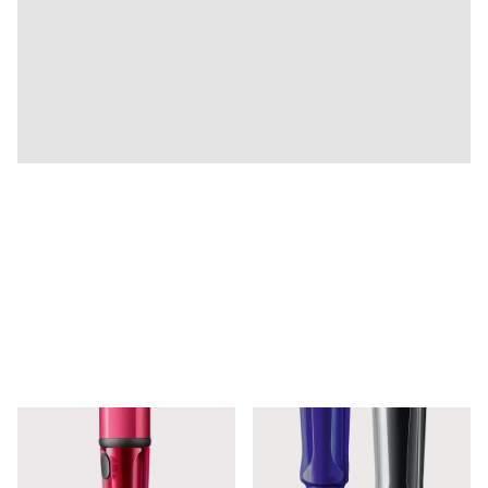
Qualità
Progettazione
Responsabilità
Spirito pionieristico
Informazioni sul tuo ordine
IT
/
IT
Registrati
Registrati
Globale
La regione globale copre i paesi in cui Lamy non v
Europa
Questa regione elenca i paesi con le lingue che Lam
Greece
Ελληνικά
Poland