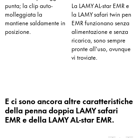
한국어
punta; la clip auto-
La LAMY AL-star EMR e
molleggiata la
la LAMY safari twin pen
New Zealand
mantiene saldamente in
EMR funzionano senza
English
posizione.
alimentazione e senza
Philippines
ricarica, sono sempre
English
pronte all'uso, ovunque
Singapore
vi troviate.
English
Taiwan
中文
Thailand
E ci sono ancora altre caratteristiche
ไทย
della penna doppia LAMY safari
EMR e della LAMY AL-star EMR.
Vietnam
Tiếng Việt