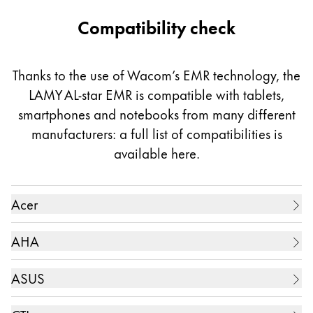
Compatibility check
Thanks to the use of Wacom’s EMR technology, the
LAMY AL-star EMR is compatible with tablets,
smartphones and notebooks from many different
manufacturers: a full list of compatibilities is
available here.
Acer
Tablet PC
AHA
9.7 Chromebook Tab 10 (D651N-F14M)
Monitor
ASUS
13.5 Zoll Switch 7 Black Edition
Paperless Tablet 15 (15.1 Zoll)
Tablet PC