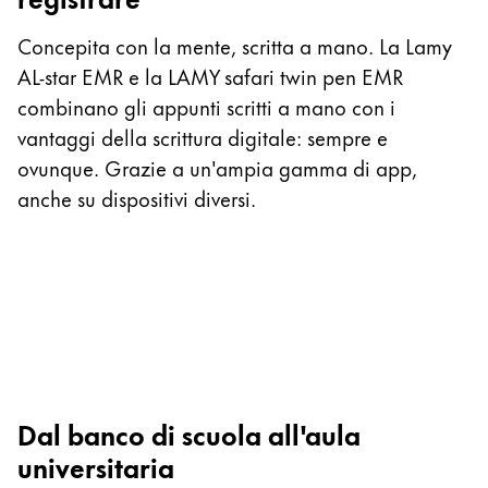
O
Concepita con la mente, scritta a mano. La Lamy
Ne
AL-star EMR e la LAMY safari twin pen EMR
e
combinano gli appunti scritti a mano con i
a
vantaggi della scrittura digitale: sempre e
re
ovunque. Grazie a un'ampia gamma di app,
c
anche su dispositivi diversi.
n
fu
la
Dal banco di scuola all'aula
universitaria