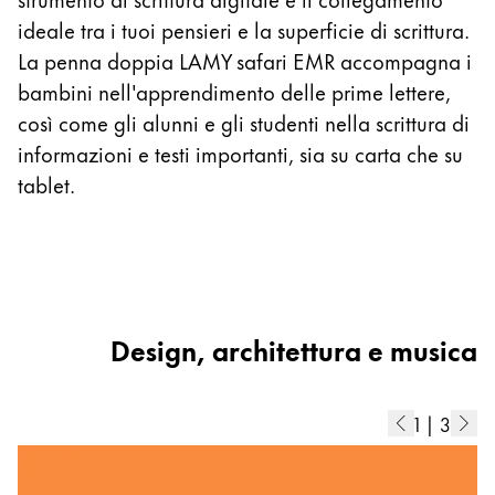
e
ideale tra i tuoi pensieri e la superficie di scrittura.
a
La penna doppia LAMY safari EMR accompagna i
re
bambini nell'apprendimento delle prime lettere,
c
così come gli alunni e gli studenti nella scrittura di
n
informazioni e testi importanti, sia su carta che su
fu
tablet.
la
Design, architettura e musica
1
|
3