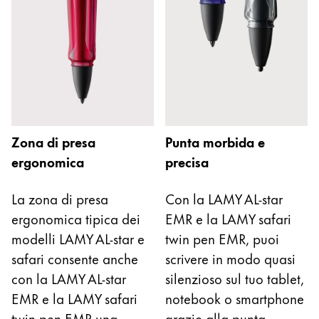
polski
Romania
română
Sweden
svenska
Türkiye
Zona di presa
Punta morbida e
ergonomica
precisa
Türkçe
America Centrale e Caraibi
La zona di presa
Con la LAMY AL-star
Questa regione elenca i paesi con le lingue che Lam
Nord America
ergonomica tipica dei
EMR e la LAMY safari
Questa regione elenca i paesi con le lingue che Lam
modelli LAMY AL-star e
twin pen EMR, puoi
Sud America
safari consente anche
scrivere in modo quasi
Questa regione elenca i paesi con le lingue che Lam
Brazil
con la LAMY AL-star
silenzioso sul tuo tablet,
português
EMR e la LAMY safari
notebook o smartphone
twin pen EMR una
grazie alla punta