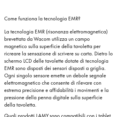
14.6 Zoll Galaxy Tab S11 Ultra 5G
12.4 Zoll Galaxy Tab S12+
Come funziona la tecnologia EMR?
14.6 Zoll Galaxy Tab S12 Ultra
10.9 Zoll Galaxy Tab S10 FE
La tecnologia EMR (risonanza elettromagnetica)
12.4 Zoll Galaxy Tab S10+
brevettata da Wacom utilizza un campo
13.1 Zoll Galaxy Tab S10 FE+
magnetico sulla superficie della tavoletta per
14.6 Zoll Galaxy Tab S10 Ultra
ricreare la sensazione di scrivere su carta. Dietro lo
13.3 Zoll Galaxy Book Pro 360
schermo LCD delle tavolette dotate di tecnologia
15.6 Zoll Galaxy Book Pro 360
EMR sono disposti dei sensori disposti a griglia.
13.3 Zoll Galaxy Book2 Pro 360
Ogni singolo sensore emette un debole segnale
15.6 Zoll Galaxy Book2 Pro 360
elettromagnetico che consente di rilevare con
14 Zoll Galaxy Book3 Pro 360
estrema precisione e affidabilità i movimenti e la
16 Zoll Galaxy Book3 Pro 360
pressione della penna digitale sulla superficie
13.3 Zoll Galaxy Book3 360
della tavoletta.
15.6 Zoll Galaxy Book3 360
Quali prodotti LAMY sono compatibili con i tablet
14 Zoll Galaxy Book Go