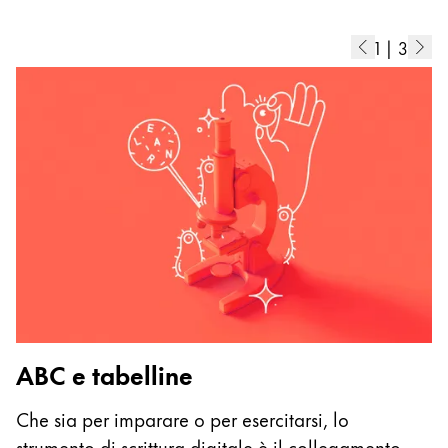
1
|
3
ABC e tabelline
G
Che sia per imparare o per esercitarsi, lo
Ne
strumento di scrittura digitale è il collegamento