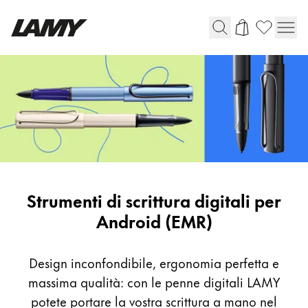
Strumenti di scrittura
Penne stilografiche
Penne a sfera
Matite
Penna roller
Penna multisistema
Digital
Strumenti di scrittura digitali per
writing
Android (EMR)
Scrittura digitale
instruments
for
Design inconfondibile, ergonomia perfetta e
Per Apple
Android
massima qualità: con le penne digitali LAMY
Per Android
(EMR)
Carta digitale
potete portare la vostra scrittura a mano nel