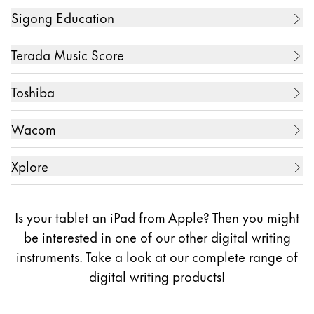
10.3 Zoll reMarkable tablet
Smart Phone
Notebook PC
Sigong Education
10.1 Zoll ARROWS Tab Q5010/DEG (business)
7.8 Zoll Supernote A6
10.1 Zoll ARROWS Tab Q5010/EEG (business)
10.3 Zoll reMarkable tablet
5.3 Zoll Galaxy Note
Tablet PC
7.8 Zoll Supernote SuperStar A6X
10.4 Zoll CF-19
Terada Music Score
5.5 Zoll Galaxy Note 2
12.1 Zoll CF-C1
10.1 Zoll ARROWS Tab Q5011/GE
10.1 Zoll Educational tablet in Korea
Tablet PC
5.5 Zoll Galaxy Note 3 Neo
12.5. Zoll CF-C2
Toshiba
10.1 Zoll ARROWS Tab WQ2/D1
5.6 Zoll Galaxy Note Edge
10.1 Zoll ARROWS Tab WQ2/E1
13.3 Zoll Digital Music Score (電子楽譜専用端末)
Tablet PC
5.7 Zoll Galaxy Note 3
Wacom
10.1 Zoll ARROWS Tab WQ2/E2
ZollGVIDO Zoll (2displays)
5.7 Zoll Galaxy Note 4
10.1 Zoll ARROWS Tab WQ2/F1
10.1 Zoll REGZA Tablet AT703
Creative Display
5.7 Zoll Galaxy Note 5
Xplore
10.1 Zoll ARROWS Tab EH
11.6 Zoll WT310-106
5.7 Zoll Galaxy Note 7
10.1 Zoll One
Tablet PC
11.6 Zoll dynabook V714/28K
5.7 Zoll Galaxy Note FE (Fandom Edition, only in
11.6 Zoll ARROWS Tab Q665/L
Is your tablet an iPad from Apple? Then you might
12.5 Zoll dynabook R82
Korea)
11.6 Zoll ARROWS Tab Q665/M
13.3 Zoll One
10.1 Zoll Bobcat
be interested in one of our other digital writing
12.5 Zoll Portege Z20T-C
6.3 Zoll Galaxy Note 8
11.6 Zoll ARROWS Tab Q616/P
instruments. Take a look at our complete range of
13.3 Zoll dynabook KIRA L93
6.4 Zoll Galaxy Note 9
digital writing
products!
6.7 Zoll Galaxy Note 10 Lite
12.5 Zoll ARROWS Tab QH77/M
6.3 Zoll Galaxy Note 10
12.5 Zoll ARROWS Tab Q704/H