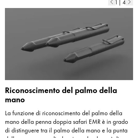
1
|
4
Cambodia
English
Khmer
Malaysia
English
Medio Oriente
Questa regione elenca i paesi con le lingue che Lam
Oceania
Questa regione elenca i paesi con le lingue che Lam
Riconoscimento del palmo della
I
mano
G
W
La funzione di riconoscimento del palmo della
u
mano della penna doppia safari EMR è in grado
st
di distinguere tra il palmo della mano e la punta
in