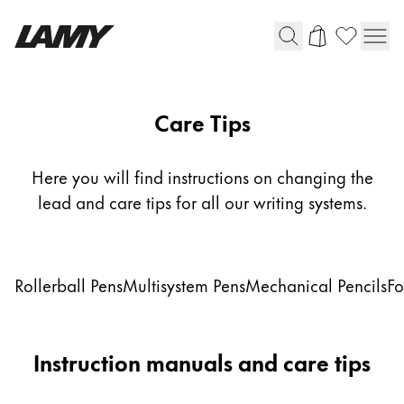
Strumenti di scrittura
Care Tips
Penne stilografiche
Penne a sfera
Here you will find instructions on changing the
Matite
lead and care tips for all our writing systems.
Penna roller
Penna multisistema
Subnavigation links to care tips topics
Rollerball Pens
Multisystem Pens
Mechanical Pencils
Fo
Scrittura digitale
Per Apple
Instruction manuals and care tips
Per Android
Carta digitale