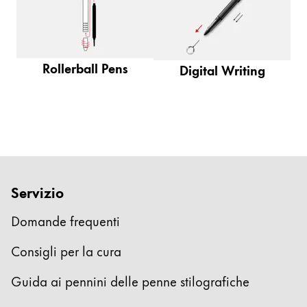
Regali e incisione
Speciale vacanze
Rollerball Pens
Digital Writing
LAMY pico Lx
Ispirazione
LAMY x Kunstpalast
Laboratorio di calligrafia
Servizio
Scrittura creativa
Domande frequenti
Consigli per la cura
Azienda
Guida ai pennini delle penne stilografiche
Cultura aziendale