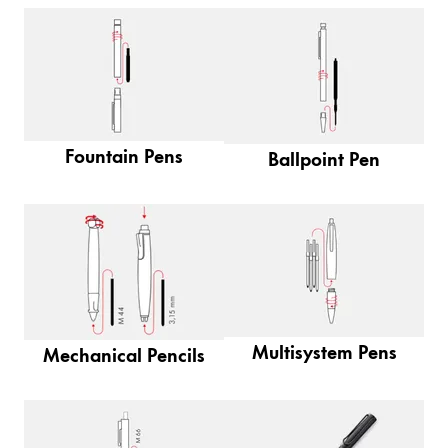
Pittura e disegno
Acquerello di colore
Matite colorate
Fountain Pens
Ballpoint Pen
Accessori
Attrezzature e accessori
Ricariche
Inchiostro
Ricambi
Multisystem Pens
Mechanical Pencils
Pennini
Casi
Quaderni