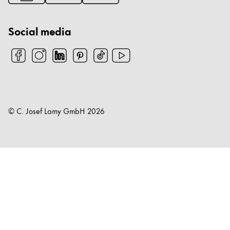
Chile
español
Social media
Mexico
español
Africa
Questa regione elenca i paesi con le lingue che Lam
South Africa
English
© C. Josef Lamy GmbH
2026
Asia Pacifico
Questa regione elenca i paesi con le lingue che Lam
Australia
English
China
中文
South Korea