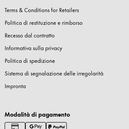
polski
Terms & Conditions for Retailers
Romania
Politica di restituzione e rimborso
română
Recesso dal contratto
Sweden
svenska
Informativa sulla privacy
Türkiye
Politica di spedizione
Türkçe
Sistema di segnalazione delle irregolarità
America Centrale e Caraibi
Questa regione elenca i paesi con le lingue che Lam
Impronta
Nord America
Questa regione elenca i paesi con le lingue che Lam
Sud America
Questa regione elenca i paesi con le lingue che Lam
Brazil
Modalità di pagamento
português