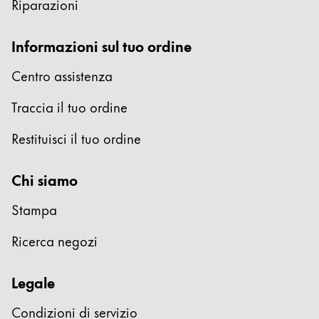
Qualità
Riparazioni
Progettazione
Responsabilità
Informazioni sul tuo ordine
Spirito pionieristico
Centro assistenza
Traccia il tuo ordine
Informazioni sul tuo ordine
IT
/
IT
Restituisci il tuo ordine
Registrati
Registrati
Chi siamo
Globale
Stampa
La regione globale copre i paesi in cui Lamy non v
Europa
Ricerca negozi
Questa regione elenca i paesi con le lingue che Lam
Greece
Legale
Ελληνικά
Condizioni di servizio
Poland