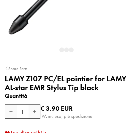
Pittura e disegno
Acquerello di colore
Matite colorate
Accessori
Spare Parts
Attrezzature e accessori
LAMY Z107 PC/EL pointier for LAMY
AL-star EMR Stylus Tip black
Ricariche
Inchiostro
Quantità
Ricambi
Prezzo normale
€ 3.90
EUR
Pennini
1
Casi
IVA inclusa, più spedizione
Quaderni
Non disponibile