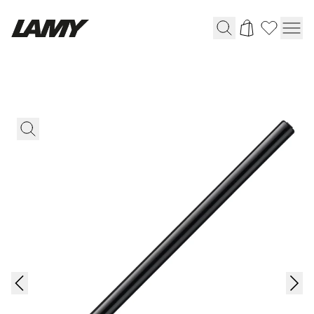
Strumenti di scrittura
Penne stilografiche
Penne a sfera
Matite
Penna roller
Penna multisistema
Scrittura digitale
Per Apple
Per Android
Carta digitale