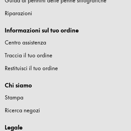
Chile
español
Riparazioni
Mexico
Informazioni sul tuo ordine
español
Africa
Centro assistenza
Questa regione elenca i paesi con le lingue che Lam
South Africa
Traccia il tuo ordine
English
Restituisci il tuo ordine
Asia Pacifico
Questa regione elenca i paesi con le lingue che Lam
Chi siamo
Australia
English
Stampa
China
Ricerca negozi
中文
South Korea
Legale