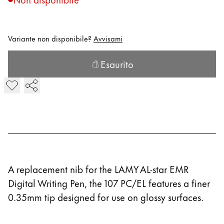
Regali e incisione
Variante non disponibile?
Avvisami
Speciale vacanze
LAMY pico Lx
Esaurito
LAMY Z107 PC/EL pointier for LAMY AL-star EMR Stylus Tip
Aggiungi al carrello disabilitato La variante del prodotto 
Ispirazione
LAMY x Kunstpalast
Laboratorio di calligrafia
Scrittura creativa
A replacement nib for the LAMY AL-star EMR
Digital Writing Pen, the 107 PC/EL features a finer
Azienda
0.35mm tip designed for use on glossy surfaces.
Cultura aziendale