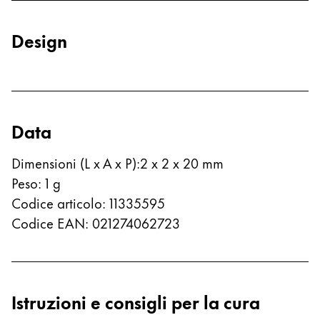
Qualità
Progettazione
Responsabilità
Design
Spirito pionieristico
Informazioni sul tuo ordine
Data
IT
/
IT
Registrati
Dimensioni (L x A x P)
:
2 x 2 x 20 mm
Registrati
Peso
:
1
g
Codice articolo
:
11335595
Globale
Codice EAN
:
021274062723
La regione globale copre i paesi in cui Lamy non v
Europa
Questa regione elenca i paesi con le lingue che Lam
Greece
Ελληνικά
Istruzioni e consigli per la cura
Poland