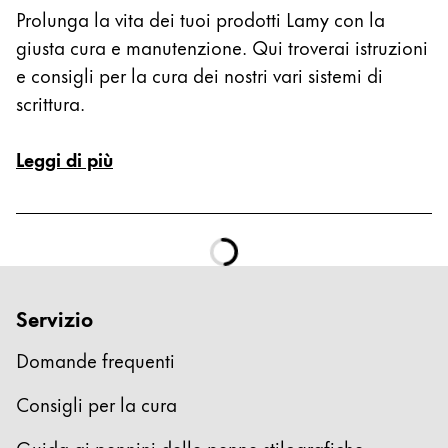
Prolunga la vita dei tuoi prodotti Lamy con la
polski
giusta cura e manutenzione. Qui troverai istruzioni
Romania
e consigli per la cura dei nostri vari sistemi di
română
scrittura.
Sweden
Leggi di più
svenska
Türkiye
Türkçe
America Centrale e Caraibi
Questa regione elenca i paesi con le lingue che Lam
Nord America
Servizio
Questa regione elenca i paesi con le lingue che Lam
Sud America
Domande frequenti
Questa regione elenca i paesi con le lingue che Lam
Brazil
Consigli per la cura
português
Guida ai pennini delle penne stilografiche