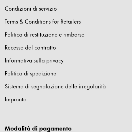
한국어
Condizioni di servizio
New Zealand
Terms & Conditions for Retailers
English
Politica di restituzione e rimborso
Philippines
English
Recesso dal contratto
Singapore
Informativa sulla privacy
English
Politica di spedizione
Taiwan
中文
Sistema di segnalazione delle irregolarità
Thailand
Impronta
ไทย
Vietnam
Tiếng Việt
Modalità di pagamento