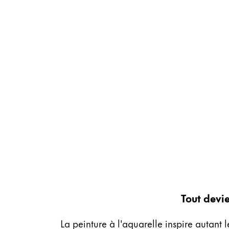
Cadeaux
Holiday Special
Gift Ideas
Coffrets cadeaux
LAMY pico Lx
Gravure
Inspiration
LAMY Community
LAMY x Kunstpalast
Lettering Workshop
Écriture créative
Tout devie
LAMY Stories
LAMY dialog urushi
La peinture à l'aquarelle inspire autant 