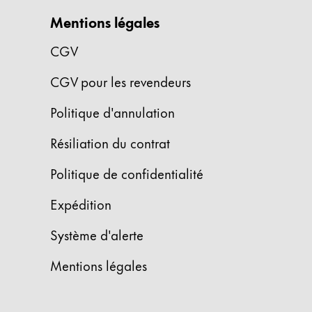
Cette région répertorie les pays et les lang
Mentions légales
Amérique du Sud
Cette région répertorie les pays et les lang
CGV
Brazil
português
CGV pour les revendeurs
Chile
Politique d'annulation
español
Résiliation du contrat
Mexico
Politique de confidentialité
español
Afrique
Expédition
Cette région répertorie les pays et les lang
South Africa
Système d'alerte
English
Mentions légales
Asie-Pacifique
Cette région répertorie les pays et les lang
Australia