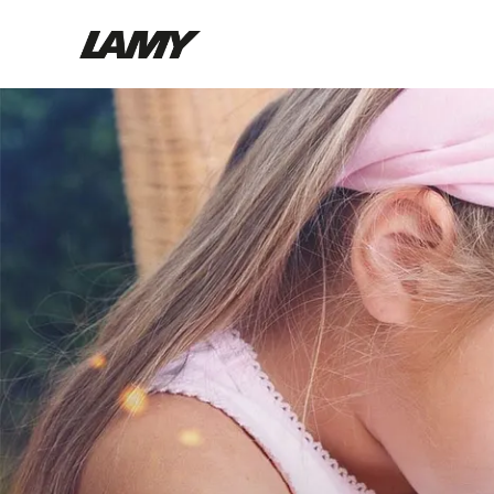
Instruments d'écriture
Stylo-plume
Stylo-bille
Stylo à pression/à vis
Roller
Stylo multi-système
Digital Writing
Pour Android