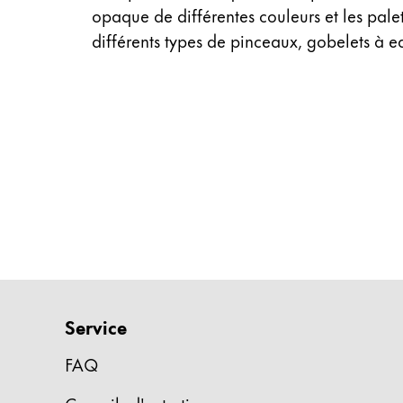
opaque de différentes couleurs et les pale
Entreprise
différents types de pinceaux, gobelets à e
Corporate Culture
Qualité
Design
Responsabilité
Esprit pionnier
Carrière
À propos de votre commande
FR
/
LA
Service
Créer un compte
Créer un compte
FAQ
Global