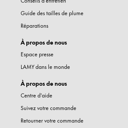
Conseils d'entretien
La région « Global » couvre les pays où Lam
Europe
Guide des tailles de plume
Cette région répertorie les pays et les lang
Greece
Réparations
Ελληνικά
Poland
À propos de nous
polski
Espace presse
Romania
LAMY dans le monde
română
Sweden
À propos de nous
svenska
Centre d'aide
Türkiye
Türkçe
Suivez votre commande
Amérique centrale & Caraïbes
Retourner votre commande
Cette région répertorie les pays et les lang
Amérique du Nord