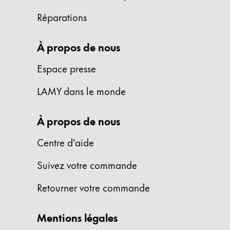
La région « Global » couvre les pays où Lam
Europe
Réparations
Cette région répertorie les pays et les lang
Greece
À propos de nous
Ελληνικά
Espace presse
Poland
polski
LAMY dans le monde
Romania
À propos de nous
română
Sweden
Centre d'aide
svenska
Suivez votre commande
Türkiye
Retourner votre commande
Türkçe
Amérique centrale & Caraïbes
Mentions légales
Cette région répertorie les pays et les lang
Amérique du Nord