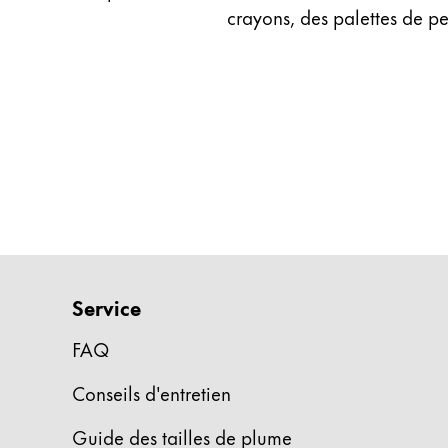
crayons, des palettes de pe
Entreprise
Corporate Culture
Qualité
Design
Responsabilité
Esprit pionnier
Carrière
Service
À propos de votre commande
FR
/
LA
FAQ
Créer un compte
Créer un compte
Conseils d'entretien
Global
Guide des tailles de plume