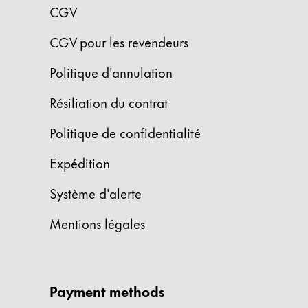
CGV
Cette région répertorie les pays et les lang
Amérique du Sud
CGV pour les revendeurs
Cette région répertorie les pays et les lang
Brazil
Politique d'annulation
português
Résiliation du contrat
Chile
español
Politique de confidentialité
Mexico
Expédition
español
Système d'alerte
Afrique
Cette région répertorie les pays et les lang
Mentions légales
South Africa
English
Asie-Pacifique
Cette région répertorie les pays et les lang
Payment methods
Australia