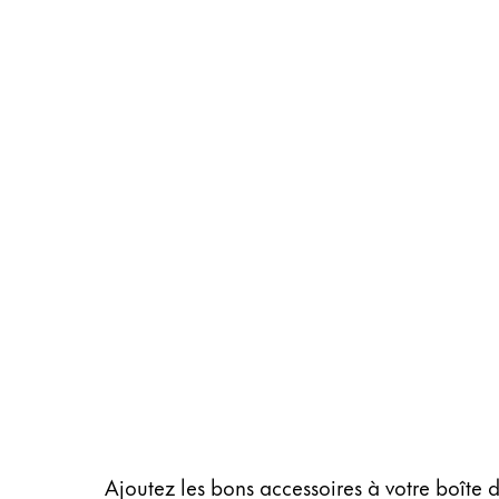
Cadeaux
Holiday Special
Gift Ideas
Coffrets cadeaux
LAMY pico Lx
Gravure
Inspiration
LAMY Community
LAMY x Kunstpalast
Lettering Workshop
Écriture créative
LAMY Stories
LAMY dialog urushi
Ajoutez les bons accessoires à votre boîte 