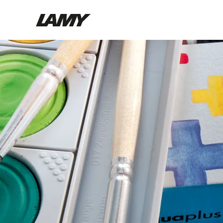
Instruments d'écriture
Stylo-plume
Stylo-bille
Stylo à pression/à vis
Roller
Stylo multi-système
Digital Writing
Pour Android