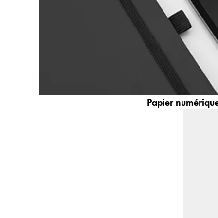
La région « Global » couvre les pays où Lam
Europe
Cette région répertorie les pays et les lang
Greece
Ελληνικά
Poland
polski
Romania
Papier numériqu
română
Sweden
svenska
Türkiye
Türkçe
Amérique centrale & Caraïbes
Cette région répertorie les pays et les lang
Amérique du Nord