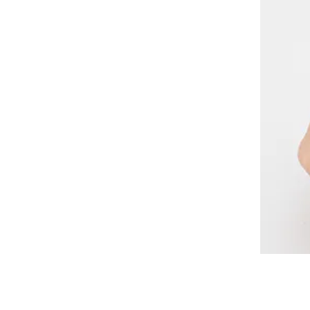
Cette région répertorie les pays et les lang
Amérique du Sud
Cette région répertorie les pays et les lang
Brazil
português
Chile
español
Mexico
español
Afrique
Cette région répertorie les pays et les lang
South Africa
English
Asie-Pacifique
Cette région répertorie les pays et les lang
Australia