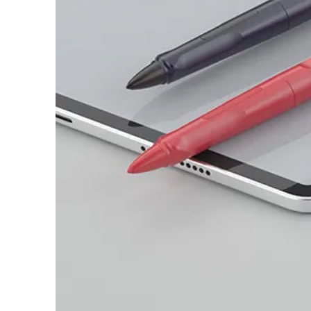
Cadeaux
Holiday Special
Gift Ideas
Coffrets cadeaux
LAMY pico Lx
Gravure
Inspiration
LAMY Community
LAMY x Kunstpalast
Lettering Workshop
Écriture créative
LAMY Stories
LAMY dialog urushi