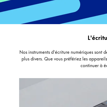
Peinture et Dessiner
Aquarelle
Crayons de couleur
Accessoires
Black Magic Edition
Digital
L'écrit
Writing
Accessoires et pièces de rechange
Nos instruments d'écriture numériques sont d
plus divers. Que vous préfériez les apparei
Recharges
continuer à é
Encres / effaceurs d'encre
Pièces de rechange
Taille de plume
Étuis
Carnets