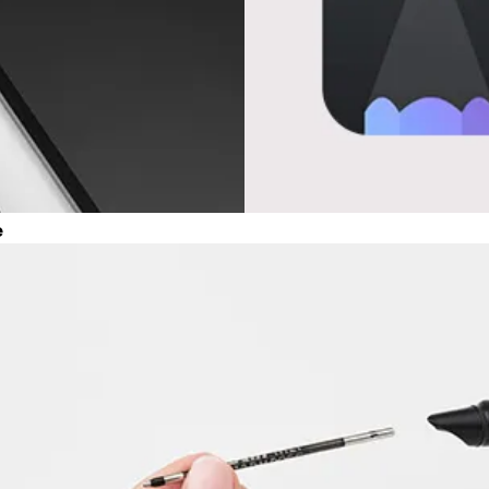
y n’est pas vendu.
ues proposées par Lamy.
e
ues proposées par Lamy.