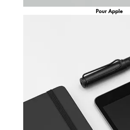
Pour Apple
Entreprise
Corporate Culture
Qualité
Design
Responsabilité
Esprit pionnier
Carrière
À propos de votre commande
FR
/
LA
Créer un compte
Créer un compte
Global