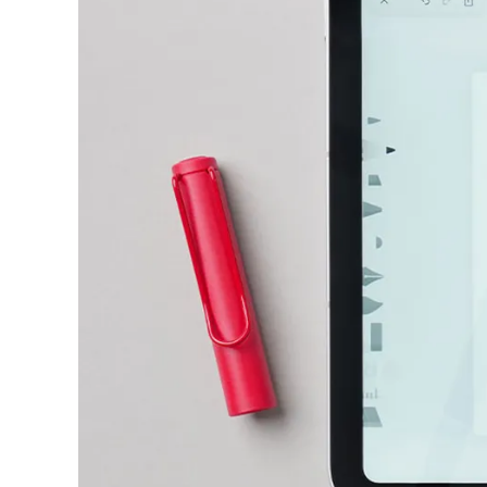
Thailand
ไทย
Vietnam
Tiếng Việt
Cambodia
English
Khmer
Malaysia
English
Moyen-Orient
Cette région répertorie les pays et les lang
Océanie
Cette région répertorie les pays et les lang