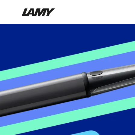
Instruments d'écriture
Stylo-plume
Stylo-bille
Stylo à pression/à vis
Roller
Stylo multi-système
Digital Writing
Pour Android