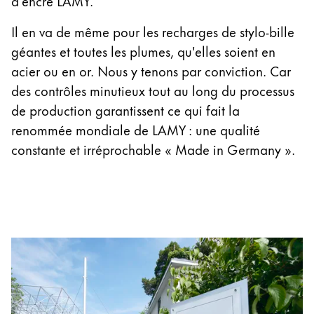
d'encre LAMY.
Cadeaux
Il en va de même pour les recharges de stylo-bille
Holiday Special
géantes et toutes les plumes, qu'elles soient en
Gift Ideas
acier ou en or. Nous y tenons par conviction. Car
Coffrets cadeaux
des contrôles minutieux tout au long du processus
LAMY pico Lx
de production garantissent ce qui fait la
Gravure
renommée mondiale de LAMY : une qualité
constante et irréprochable « Made in Germany ».
Inspiration
LAMY Community
LAMY x Kunstpalast
Lettering Workshop
Écriture créative
LAMY Stories
LAMY dialog urushi