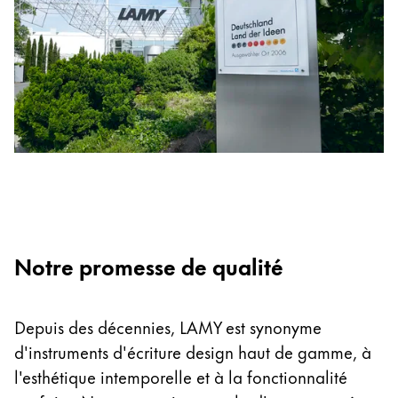
Entreprise
Corporate Culture
Qualité
Design
Responsabilité
Esprit pionnier
Carrière
Notre promesse de qualité
À propos de votre commande
FR
/
LA
Créer un compte
Depuis des décennies, LAMY est synonyme
Créer un compte
d'instruments d'écriture design haut de gamme, à
l'esthétique intemporelle et à la fonctionnalité
Global