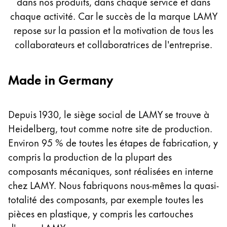
dans nos produits, dans chaque service et dans
Peinture et Dessiner
chaque activité. Car le succès de la marque LAMY
repose sur la passion et la motivation de tous les
Aquarelle
collaborateurs et collaboratrices de l'entreprise.
Crayons de couleur
Accessoires
Black Magic Edition
Made in Germany
Accessoires et pièces de rechange
Depuis 1930, le siège social de LAMY se trouve à
Heidelberg, tout comme notre site de production.
Recharges
Environ 95 % de toutes les étapes de fabrication, y
Encres / effaceurs d'encre
compris la production de la plupart des
Pièces de rechange
composants mécaniques, sont réalisées en interne
Taille de plume
chez LAMY. Nous fabriquons nous-mêmes la quasi-
Étuis
Carnets
totalité des composants, par exemple toutes les
pièces en plastique, y compris les cartouches