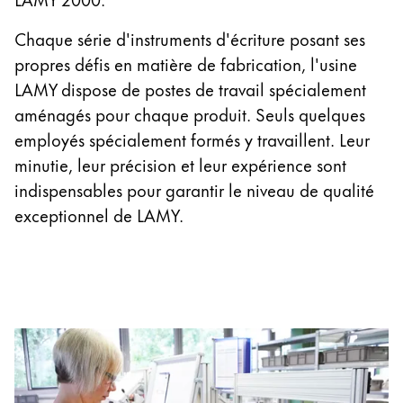
Thailand
Chaque série d'instruments d'écriture posant ses
ไทย
propres défis en matière de fabrication, l'usine
Vietnam
LAMY dispose de postes de travail spécialement
Tiếng Việt
aménagés pour chaque produit. Seuls quelques
Cambodia
employés spécialement formés y travaillent. Leur
minutie, leur précision et leur expérience sont
English
Khmer
indispensables pour garantir le niveau de qualité
Malaysia
exceptionnel de LAMY.
English
Moyen-Orient
Cette région répertorie les pays et les langues pro
Océanie
Cette région répertorie les pays et les langues pro