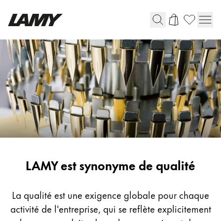
Instruments d'écriture
Stylo-plume
Stylo-bille
Stylo à pression/à vis
Roller
Stylo multi-système
Quality
LAMY est synonyme de qualité
Digital Writing
Pour Android
La qualité est une exigence globale pour chaque
activité de l'entreprise, qui se reflète explicitement