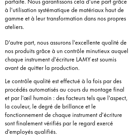
parfaite. Nous garantissons cela d'une part grâce
La région « Global » couvre les pays où Lamy n’est
Europe
à l'utilisation systématique de matériaux haut de
Cette région répertorie les pays et les langues pro
gamme et à leur transformation dans nos propres
Greece
ateliers.
Ελληνικά
Poland
D'autre part, nous assurons l'excellente qualité de
polski
nos produits grâce à un contrôle minutieux auquel
chaque instrument d'écriture LAMY est soumis
Romania
avant de quitter la production.
română
Le contrôle qualité est effectué à la fois par des
Sweden
procédés automatisés au cours du montage final
svenska
et par l'œil humain : des facteurs tels que l'aspect,
Türkiye
la couleur, le degré de brillance et le
Türkçe
fonctionnement de chaque instrument d'écriture
Amérique centrale & Caraïbes
sont finalement vérifiés par le regard exercé
Cette région répertorie les pays et les langues pro
d'employés qualifiés.
Amérique du Nord