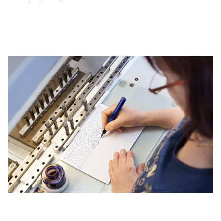
Cette région répertorie les pays et les langues pro
Amérique du Sud
Cette région répertorie les pays et les langues pro
Brazil
português
Chile
español
Mexico
español
Afrique
Cette région répertorie les pays et les langues pro
South Africa
English
Asie-Pacifique
Cette région répertorie les pays et les langues pro
Australia