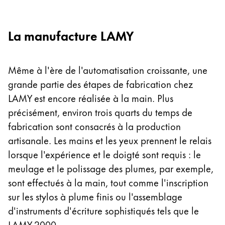
English
China
La manufacture LAMY
中文
South Korea
Même à l'ère de l'automatisation croissante, une
한국어
grande partie des étapes de fabrication chez
New Zealand
LAMY est encore réalisée à la main. Plus
précisément, environ trois quarts du temps de
English
fabrication sont consacrés à la production
Philippines
artisanale. Les mains et les yeux prennent le relais
English
lorsque l'expérience et le doigté sont requis : le
Singapore
meulage et le polissage des plumes, par exemple,
English
sont effectués à la main, tout comme l'inscription
sur les stylos à plume finis ou l'assemblage
Taiwan
d'instruments d'écriture sophistiqués tels que le
中文
LAMY 2000.