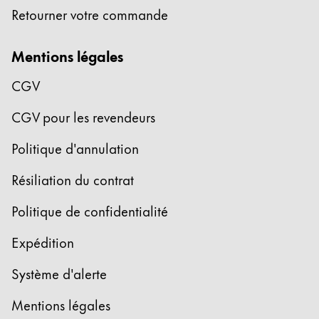
Cadeaux
Retourner votre commande
Holiday Special
Mentions légales
Gift Ideas
Coffrets cadeaux
CGV
LAMY pico Lx
CGV pour les revendeurs
Gravure
Politique d'annulation
Inspiration
Résiliation du contrat
LAMY Community
Politique de confidentialité
LAMY x Kunstpalast
Expédition
Lettering Workshop
Écriture créative
Système d'alerte
LAMY Stories
LAMY dialog urushi
Mentions légales