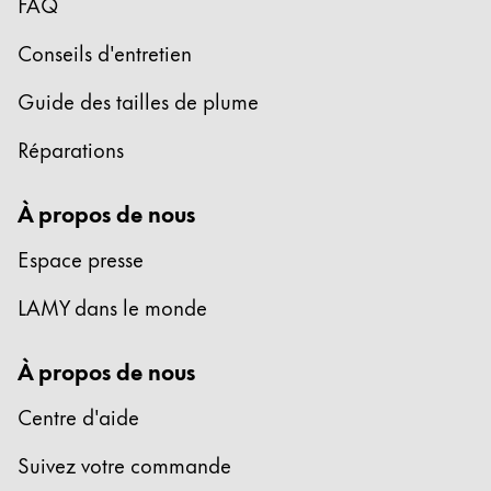
FAQ
Peinture et Dessiner
Conseils d'entretien
Aquarelle
Guide des tailles de plume
Crayons de couleur
Accessoires
Réparations
Black Magic Edition
À propos de nous
Accessoires et pièces de rechange
Espace presse
Recharges
LAMY dans le monde
Encres / effaceurs d'encre
Pièces de rechange
À propos de nous
Taille de plume
Étuis
Centre d'aide
Carnets
Suivez votre commande