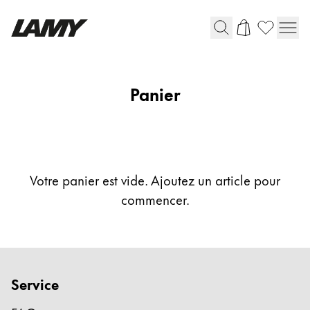
Instruments d'écriture
Panier
Stylo-plume
Stylo-bille
Stylo à pression/à vis
Roller
Stylo multi-système
Votre panier est vide. Ajoutez un article pour
commencer.
Digital Writing
Pour Android
Service