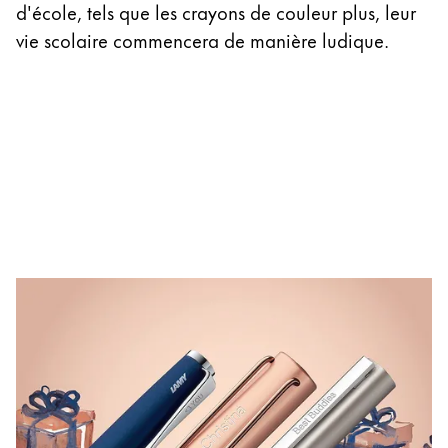
d'école, tels que les crayons de couleur plus, leur
Thailand
vie scolaire commencera de manière ludique.
ไทย
Vietnam
Tiếng Việt
Cambodia
English
Khmer
Malaysia
English
Moyen-Orient
Cette région répertorie les pays et les langues pro
Océanie
Cette région répertorie les pays et les langues pro