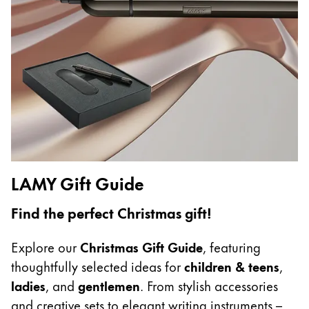
Cadeaux
Holiday Special
Gift Ideas
Coffrets cadeaux
LAMY pico Lx
Gravure
Inspiration
LAMY Gift Guide
LAMY Community
Find the perfect Christmas gift!
LAMY x Kunstpalast
Lettering Workshop
Explore our
Christmas Gift Guide
, featuring
Écriture créative
thoughtfully selected ideas for
children & teens
,
LAMY Stories
ladies
, and
gentlemen
. From stylish accessories
LAMY dialog urushi
and creative sets to elegant writing instruments –