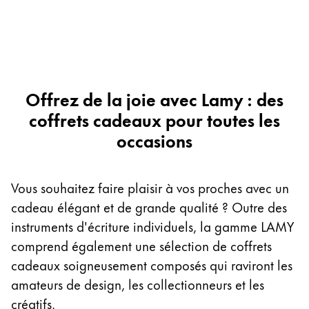
La région « Global » couvre les pays où Lamy n’est
Europe
Cette région répertorie les pays et les langues pro
Greece
Ελληνικά
Poland
Offrez de la joie avec Lamy : des
polski
coffrets cadeaux pour toutes les
occasions
Romania
română
Vous souhaitez faire plaisir à vos proches avec un
Sweden
cadeau élégant et de grande qualité ? Outre des
svenska
instruments d'écriture individuels, la gamme LAMY
Türkiye
comprend également une sélection de coffrets
Türkçe
cadeaux soigneusement composés qui raviront les
Amérique centrale & Caraïbes
amateurs de design, les collectionneurs et les
Cette région répertorie les pays et les langues pro
créatifs.
Amérique du Nord