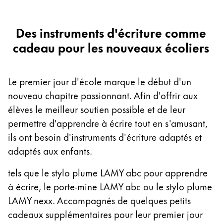
English
China
Des instruments d'écriture comme
中文
cadeau pour les nouveaux écoliers
South Korea
한국어
Le premier jour d'école marque le début d'un
nouveau chapitre passionnant. Afin d'offrir aux
New Zealand
élèves le meilleur soutien possible et de leur
English
permettre d'apprendre à écrire tout en s'amusant,
Philippines
ils ont besoin d'instruments d'écriture adaptés et
English
adaptés aux enfants.
Singapore
tels que le stylo plume LAMY abc pour apprendre
English
à écrire, le porte-mine LAMY abc ou le stylo plume
Taiwan
LAMY nexx. Accompagnés de quelques petits
中文
cadeaux supplémentaires pour leur premier jour