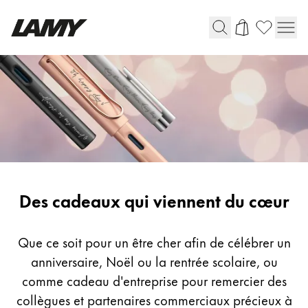
Instruments d'écriture
Stylo-plume
Stylo-bille
Stylo à pression/à vis
Roller
Stylo multi-système
Gifting
Des cadeaux qui viennent du cœur
Digital Writing
Que ce soit pour un être cher afin de célébrer un
anniversaire, Noël ou la rentrée scolaire, ou
Pour Android
comme cadeau d'entreprise pour remercier des
collègues et partenaires commerciaux précieux à