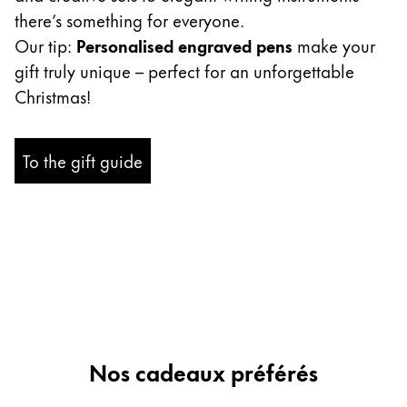
there’s something for everyone.
Entreprise
Our tip:
Personalised engraved pens
make your
gift truly unique – perfect for an unforgettable
Corporate Culture
Christmas!
Qualité
Design
Responsabilité
To the gift guide
Esprit pionnier
Carrière
À propos de votre commande
FR
/
LA
Créer un compte
Créer un compte
Nos cadeaux préférés
Global