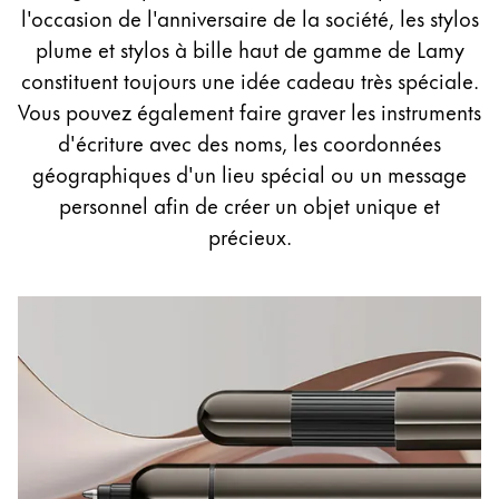
Peinture et Dessiner
l'occasion de l'anniversaire de la société, les stylos
plume et stylos à bille haut de gamme de Lamy
Aquarelle
constituent toujours une idée cadeau très spéciale.
Crayons de couleur
Vous pouvez également faire graver les instruments
Accessoires
d'écriture avec des noms, les coordonnées
Black Magic Edition
géographiques d'un lieu spécial ou un message
personnel afin de créer un objet unique et
précieux.
Accessoires et pièces de rechange
Recharges
Encres / effaceurs d'encre
Pièces de rechange
Taille de plume
Étuis
Carnets