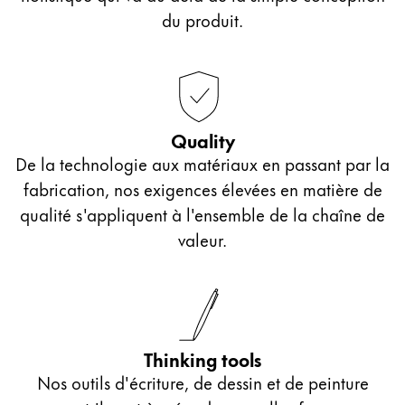
LAMY joy AL.
peuvent laisser libre cours à leur créativité avec ces
du produit.
cartouches d'encre ou même un flacon d'encre et
un convertisseur.
Si vous cherchez un cadeau pour des élèves plus
âgés, en terminale ou à l'université, nous vous
Quality
recommandons nos stylos à bille Lamy avec
De la technologie aux matériaux en passant par la
gravure personnalisée. Ils constituent un cadeau
fabrication, nos exigences élevées en matière de
unique qui les accompagnera bien au-delà de leur
qualité s'appliquent à l'ensemble de la chaîne de
scolarité.
valeur.
Thinking tools
Nos outils d'écriture, de dessin et de peinture