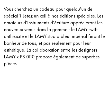
Cette région répertorie les pays et les langues pro
Vous cherchez un cadeau pour quelqu'un de
Amérique du Sud
spécial ? Jetez un œil à nos éditions spéciales. Les
Cette région répertorie les pays et les langues pro
Brazil
amateurs d'instruments d'écriture apprécieront les
português
nouveaux venus dans la gamme : le LAMY swift
anthracite et le LAMY studio bleu impérial feront le
Chile
bonheur de tous, et pas seulement pour leur
español
esthétique. La collaboration entre les designers
Mexico
LAMY x PB 0110
propose également de superbes
español
pièces.
Afrique
Cette région répertorie les pays et les langues pro
South Africa
English
Asie-Pacifique
Cette région répertorie les pays et les langues pro
Australia