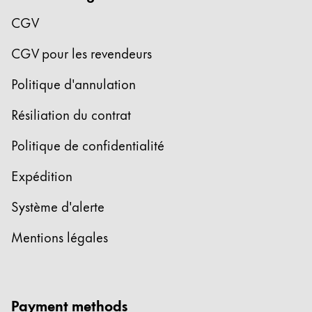
CGV
Entreprise
CGV pour les revendeurs
Corporate Culture
Politique d'annulation
Qualité
Design
Résiliation du contrat
Responsabilité
Esprit pionnier
Politique de confidentialité
Carrière
Expédition
Système d'alerte
À propos de votre commande
FR
/
MF
Mentions légales
Créer un compte
Créer un compte
Global
Payment methods