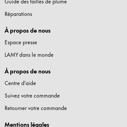
Guide des tailles de plume
Cadeaux
Réparations
Holiday Special
Gift Ideas
À propos de nous
Coffrets cadeaux
LAMY pico Lx
Espace presse
Gravure
LAMY dans le monde
Inspiration
À propos de nous
Centre d'aide
LAMY Community
LAMY x Kunstpalast
Suivez votre commande
Lettering Workshop
Écriture créative
Retourner votre commande
LAMY Stories
LAMY dialog urushi
Mentions légales