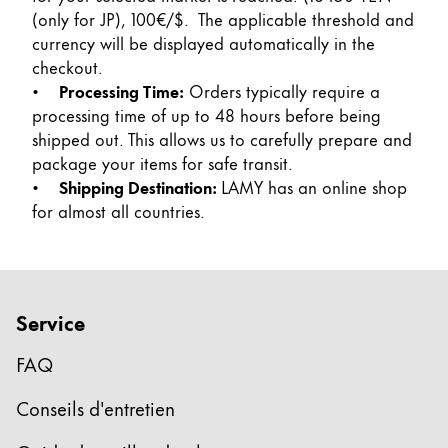
Peinture et Dessiner
(only for JP), 100€/$. The applicable threshold and
currency will be displayed automatically in the
checkout.
Aquarelle
•
Processing Time:
Orders typically require a
Crayons de couleur
processing time of up to 48 hours before being
Accessoires
shipped out. This allows us to carefully prepare and
Black Magic Edition
package your items for safe transit.
•
Shipping Destination:
LAMY has an online shop
for almost all countries.
Accessoires et pièces de rechange
Recharges
Encres / effaceurs d'encre
Pièces de rechange
Service
Taille de plume
FAQ
Étuis
Carnets
Conseils d'entretien