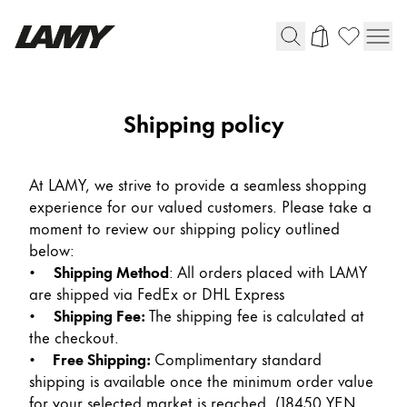
Instruments d'écriture
Shipping policy
Stylo-plume
Stylo-bille
At LAMY, we strive to provide a seamless shopping
Stylo à pression/à vis
experience for our valued customers. Please take a
Roller
moment to review our shipping policy outlined
Stylo multi-système
below:
•
Shipping Method
: All orders placed with LAMY
are shipped via FedEx or DHL Express
Digital Writing
•
Shipping Fee:
The shipping fee is calculated at
the checkout.
Pour Android
•
Free Shipping:
Complimentary standard
shipping is available once the minimum order value
for your selected market is reached. (18450 YEN