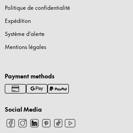
Cette région répertorie les pays et les langues pro
Politique de confidentialité
Amérique du Sud
Cette région répertorie les pays et les langues pro
Expédition
Brazil
Système d'alerte
português
Chile
Mentions légales
español
Mexico
español
Payment methods
Afrique
Cette région répertorie les pays et les langues pro
South Africa
English
Social Media
Asie-Pacifique
Cette région répertorie les pays et les langues pro
Australia