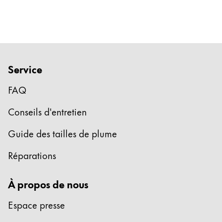
Entreprise
Corporate Culture
Qualité
Service
Design
Responsabilité
FAQ
Esprit pionnier
Carrière
Conseils d'entretien
Guide des tailles de plume
À propos de votre commande
Réparations
FR
/
MF
Créer un compte
À propos de nous
Créer un compte
Espace presse
Global