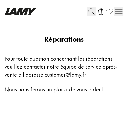
Instruments d'écriture
Repairs
Réparations
Stylo-plume
Stylo-bille
Pour toute question concernant les réparations,
Stylo à pression/à vis
veuillez contacter notre équipe de service après-
Roller
Stylo multi-système
vente à l'adresse
customer@lamy.fr
Nous nous ferons un plaisir de vous aider !
Digital Writing
Pour Android