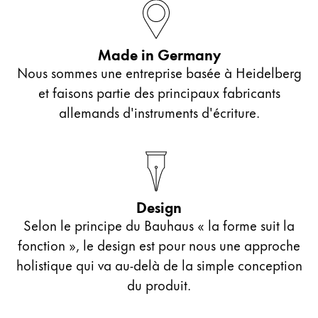
Peinture et Dessiner
Aquarelle
Made in Germany
Crayons de couleur
Nous sommes une entreprise basée à Heidelberg
Accessoires
et faisons partie des principaux fabricants
Black Magic Edition
allemands d'instruments d'écriture.
Accessoires et pièces de rechange
Recharges
Design
Encres / effaceurs d'encre
Selon le principe du Bauhaus « la forme suit la
Pièces de rechange
Taille de plume
fonction », le design est pour nous une approche
Étuis
holistique qui va au-delà de la simple conception
Carnets
du produit.