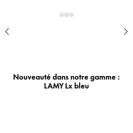
Cadeaux
Holiday Special
Gift Ideas
Coffrets cadeaux
LAMY pico Lx
Gravure
Inspiration
Nouveauté dans notre gamme :
LAMY Lx bleu
LAMY Community
LAMY x Kunstpalast
Lettering Workshop
Écriture créative
LAMY Stories
LAMY dialog urushi