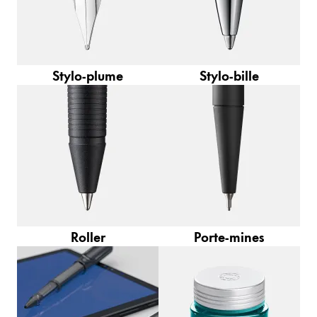
La région « Global » couvre les pays où Lamy n’est
Europe
Cette région répertorie les pays et les langues pro
Greece
Ελληνικά
Stylo-plume
Stylo-bille
Poland
polski
Romania
română
Sweden
svenska
Roller
Porte-mines
Türkiye
Türkçe
Amérique centrale & Caraïbes
Cette région répertorie les pays et les langues pro
Amérique du Nord