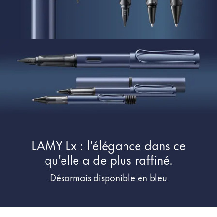
Peinture et Dessiner
Aquarelle
Crayons de couleur
Accessoires
Black Magic Edition
Accessoires et pièces de rechange
Recharges
LAMY Lx : l'élégance dans ce
Encres / effaceurs d'encre
Pièces de rechange
qu'elle a de plus raffiné.
Taille de plume
Désormais disponible en bleu
Étuis
Carnets