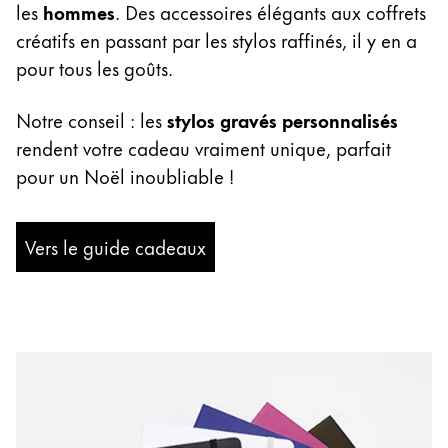
les
hommes
. Des accessoires élégants aux coffrets
Thailand
créatifs en passant par les stylos raffinés, il y en a
ไทย
pour tous les goûts.
Vietnam
Tiếng Việt
Notre conseil : les
stylos gravés personnalisés
rendent votre cadeau vraiment unique, parfait
Cambodia
pour un Noël inoubliable !
English
Khmer
Malaysia
Vers le guide cadeaux
English
Moyen-Orient
Cette région répertorie les pays et les langues pro
Océanie
Cette région répertorie les pays et les langues pro