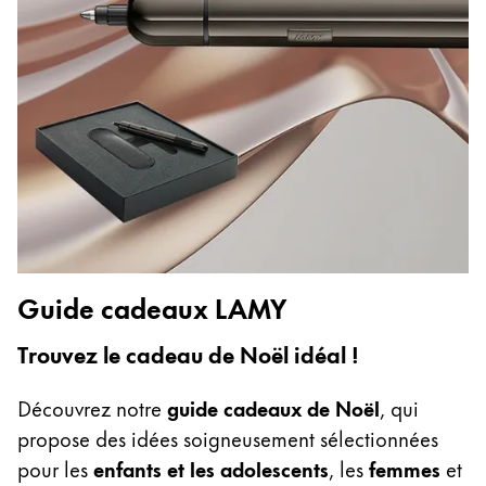
English
China
中文
South Korea
한국어
New Zealand
English
Philippines
Guide cadeaux LAMY
English
Trouvez le cadeau de Noël idéal !
Singapore
English
Découvrez notre
guide cadeaux de Noël
, qui
Taiwan
propose des idées soigneusement sélectionnées
中文
pour les
enfants et les adolescents
, les
femmes
et