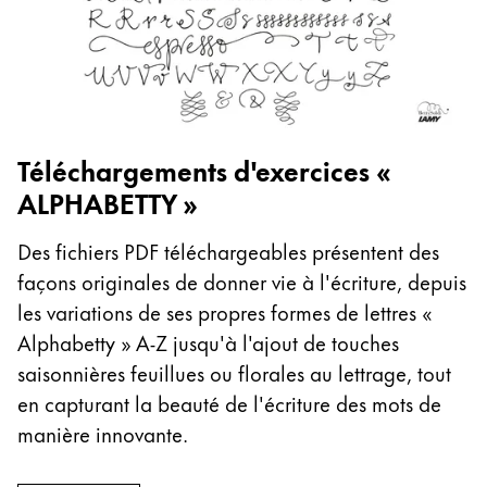
Cette région répertorie les pays et les langues pro
Amérique du Sud
Cette région répertorie les pays et les langues pro
Brazil
português
Chile
Téléchargements d'exercices «
ALPHABETTY »
español
Mexico
Des fichiers PDF téléchargeables présentent des
español
façons originales de donner vie à l'écriture, depuis
Afrique
les variations de ses propres formes de lettres «
Cette région répertorie les pays et les langues pro
Alphabetty » A-Z jusqu'à l'ajout de touches
South Africa
saisonnières feuillues ou florales au lettrage, tout
English
en capturant la beauté de l'écriture des mots de
Asie-Pacifique
manière innovante.
Cette région répertorie les pays et les langues pro
Australia