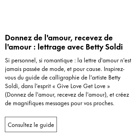
Entreprise
Corporate Culture
Donnez de l'amour, recevez de
Qualité
Design
l'amour : lettrage avec Betty Soldi
Responsabilité
Esprit pionnier
Si personnel, si romantique : la lettre d'amour n'est
Carrière
jamais passée de mode, et pour cause. Inspirez-
vous du guide de calligraphie de l'artiste Betty
Soldi, dans l'esprit « Give Love Get Love »
À propos de votre commande
(Donnez de l'amour, recevez de l'amour), et créez
FR
/
MF
de magnifiques messages pour vos proches.
Créer un compte
Créer un compte
Consultez le guide
Global