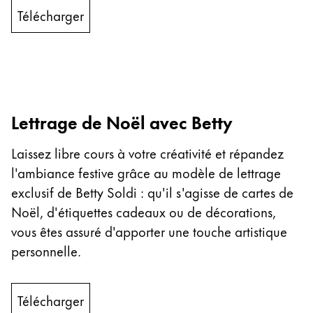
English
Télécharger
China
中文
South Korea
한국어
Lettrage de Noël avec Betty
New Zealand
Laissez libre cours à votre créativité et répandez
English
l'ambiance festive grâce au modèle de lettrage
Philippines
exclusif de Betty Soldi : qu'il s'agisse de cartes de
English
Noël, d'étiquettes cadeaux ou de décorations,
Singapore
vous êtes assuré d'apporter une touche artistique
personnelle.
English
Taiwan
中文
Télécharger