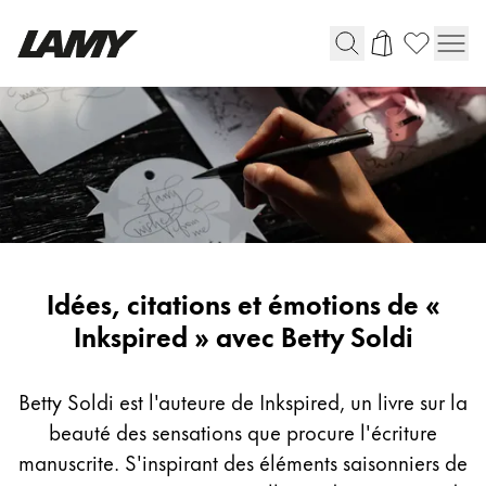
Instruments d'écriture
Stylo-plume
Stylo-bille
Stylo à pression/à vis
Roller
Stylo multi-système
Inspiring
Idées, citations et émotions de «
writing
Inkspired » avec Betty Soldi
Digital Writing
with
Betty
Betty Soldi est l'auteure de Inkspired, un livre sur la
Pour Android
Soldi
beauté des sensations que procure l'écriture
manuscrite. S'inspirant des éléments saisonniers de