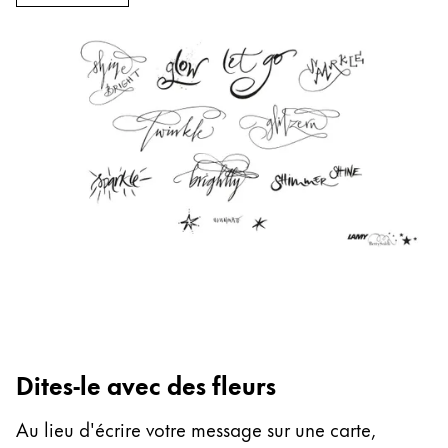
Thailand
ไทย
Vietnam
Tiếng Việt
Cambodia
English
Khmer
Malaysia
English
Moyen-Orient
Cette région répertorie les pays et les langues pro
Océanie
Cette région répertorie les pays et les langues pro
Dites-le avec des fleurs
Au lieu d'écrire votre message sur une carte,