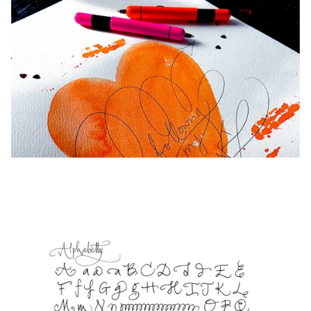
La région « Global » couvre les pays où Lamy n’est
Europe
Cette région répertorie les pays et les langues pro
Greece
Ελληνικά
Poland
polski
Romania
română
Sweden
svenska
Türkiye
Türkçe
Amérique centrale & Caraïbes
Cette région répertorie les pays et les langues pro
Amérique du Nord