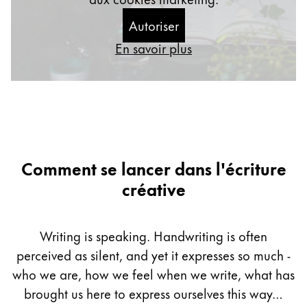
Cadeaux
Autoriser
En savoir plus
Holiday Special
Gift Ideas
Coffrets cadeaux
LAMY pico Lx
Gravure
Inspiration
Comment se lancer dans l'écriture
créative
LAMY Community
LAMY x Kunstpalast
Lettering Workshop
Writing is speaking. Handwriting is often
Écriture créative
perceived as silent, and yet it expresses so much -
LAMY Stories
who we are, how we feel when we write, what has
LAMY dialog urushi
brought us here to express ourselves this way…