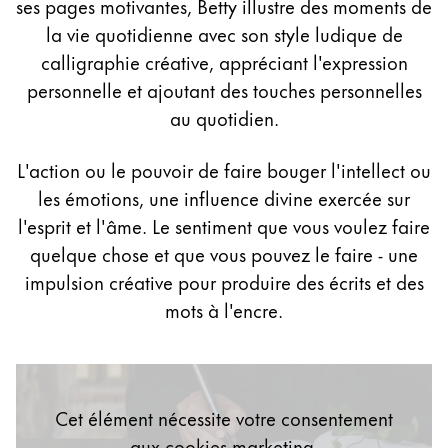
ses pages motivantes, Betty illustre des moments de
Peinture et Dessiner
la vie quotidienne avec son style ludique de
calligraphie créative, appréciant l'expression
Aquarelle
personnelle et ajoutant des touches personnelles
Crayons de couleur
Accessoires
au quotidien.
Black Magic Edition
L'action ou le pouvoir de faire bouger l'intellect ou
les émotions, une influence divine exercée sur
Accessoires et pièces de rechange
l'esprit et l'âme. Le sentiment que vous voulez faire
quelque chose et que vous pouvez le faire - une
Recharges
impulsion créative pour produire des écrits et des
Encres / effaceurs d'encre
mots à l'encre.
Pièces de rechange
Taille de plume
Étuis
Carnets
Cet élément nécessite votre consentement
aux cookies marketing.