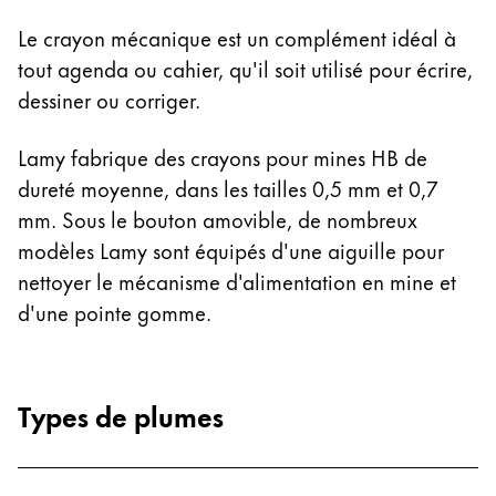
Cadeaux
Le crayon mécanique est un complément idéal à
tout agenda ou cahier, qu'il soit utilisé pour écrire,
Holiday Special
dessiner ou corriger.
Gift Ideas
Coffrets cadeaux
Lamy fabrique des crayons pour mines HB de
LAMY pico Lx
Gravure
dureté moyenne, dans les tailles 0,5 mm et 0,7
mm. Sous le bouton amovible, de nombreux
modèles Lamy sont équipés d'une aiguille pour
Inspiration
nettoyer le mécanisme d'alimentation en mine et
d'une pointe gomme.
LAMY Community
LAMY x Kunstpalast
Lettering Workshop
Écriture créative
Types de plumes
LAMY Stories
LAMY dialog urushi