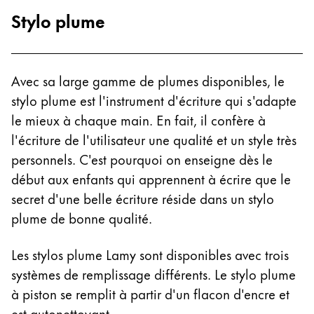
Stylo plume
Cette région répertorie les pays et les langues pro
Amérique du Sud
Cette région répertorie les pays et les langues pro
Brazil
português
Avec sa large gamme de plumes disponibles, le
stylo plume est l'instrument d'écriture qui s'adapte
Chile
le mieux à chaque main. En fait, il confère à
español
l'écriture de l'utilisateur une qualité et un style très
Mexico
personnels. C'est pourquoi on enseigne dès le
español
début aux enfants qui apprennent à écrire que le
secret d'une belle écriture réside dans un stylo
Afrique
plume de bonne qualité.
Cette région répertorie les pays et les langues pro
South Africa
English
Les stylos plume Lamy sont disponibles avec trois
systèmes de remplissage différents. Le stylo plume
Asie-Pacifique
à piston se remplit à partir d'un flacon d'encre et
Cette région répertorie les pays et les langues pro
Australia
est autonettoyant.