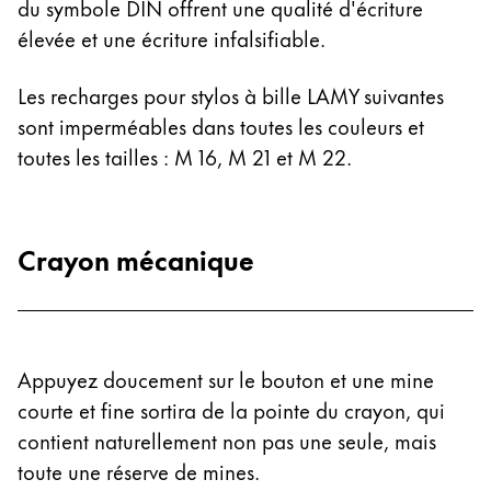
du symbole DIN offrent une qualité d'écriture
Peinture et Dessiner
élevée et une écriture infalsifiable.
Aquarelle
Les recharges pour stylos à bille LAMY suivantes
Crayons de couleur
sont imperméables dans toutes les couleurs et
Accessoires
Black Magic Edition
toutes les tailles : M 16, M 21 et M 22.
Accessoires et pièces de rechange
Crayon mécanique
Recharges
Encres / effaceurs d'encre
Pièces de rechange
Taille de plume
Appuyez doucement sur le bouton et une mine
Étuis
courte et fine sortira de la pointe du crayon, qui
Carnets
contient naturellement non pas une seule, mais
toute une réserve de mines.