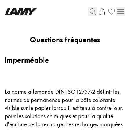
Instruments d'écriture
Frequently
Questions fréquentes
asked
Stylo-plume
Stylo-bille
questions
Imperméable
Stylo à pression/à vis
Roller
Stylo multi-système
La norme allemande DIN ISO 12757-2 définit les
Digital Writing
normes de permanence pour la pâte colorante
visible sur le papier lorsqu'il est tenu à contre-jour,
Pour Android
pour les solutions chimiques et pour la qualité
d'écriture de la recharge. Les recharges marquées