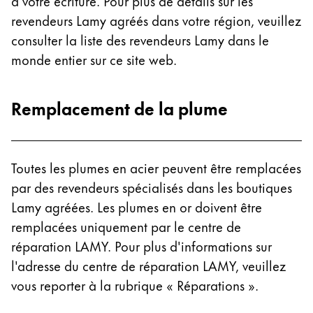
à votre écriture. Pour plus de détails sur les
La région « Global » couvre les pays où Lamy n’est
Europe
revendeurs Lamy agréés dans votre région, veuillez
Cette région répertorie les pays et les langues pro
consulter la liste des revendeurs Lamy dans le
Greece
monde entier sur ce site web.
Ελληνικά
Poland
Remplacement de la plume
polski
Romania
română
Toutes les plumes en acier peuvent être remplacées
par des revendeurs spécialisés dans les boutiques
Sweden
Lamy agréées. Les plumes en or doivent être
svenska
remplacées uniquement par le centre de
Türkiye
réparation LAMY. Pour plus d'informations sur
Türkçe
l'adresse du centre de réparation LAMY, veuillez
Amérique centrale & Caraïbes
vous reporter à la rubrique « Réparations ».
Cette région répertorie les pays et les langues pro
Amérique du Nord