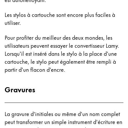
English
Les stylos à cartouche sont encore plus faciles à
China
utiliser.
中文
South Korea
Pour profiter du meilleur des deux mondes, les
한국어
utilisateurs peuvent essayer le convertisseur Lamy.
Lorsqu'il est inséré dans le stylo à la place d'une
New Zealand
cartouche, le stylo peut également être rempli à
English
partir d'un flacon d'encre.
Philippines
English
Gravures
Singapore
English
Taiwan
La gravure d'initiales ou même d'un nom complet
peut transformer un simple instrument d'écriture en
中文