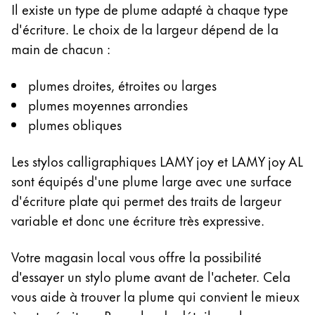
Il existe un type de plume adapté à chaque type
Entreprise
d'écriture. Le choix de la largeur dépend de la
main de chacun :
Corporate Culture
plumes droites, étroites ou larges
Qualité
Design
plumes moyennes arrondies
Responsabilité
plumes obliques
Esprit pionnier
Carrière
Les stylos calligraphiques LAMY joy et LAMY joy AL
sont équipés d'une plume large avec une surface
d'écriture plate qui permet des traits de largeur
À propos de votre commande
variable et donc une écriture très expressive.
FR
/
MF
Votre magasin local vous offre la possibilité
Créer un compte
Créer un compte
d'essayer un stylo plume avant de l'acheter. Cela
vous aide à trouver la plume qui convient le mieux
Global