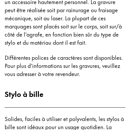
un accessoire hautement personnel. La gravure
Thailand
peut être réalisée soit par rainurage ou fraisage
ไทย
mécanique, soit au laser. La plupart de ces
Vietnam
marquages sont placés soit sur le corps, soit sur/à
Tiếng Việt
côté de l'agrafe, en fonction bien sûr du type de
stylo et du matériau dont il est fait.
Cambodia
English
Khmer
Différentes polices de caractères sont disponibles.
Malaysia
Pour plus d'informations sur les gravures, veuillez
English
vous adresser à votre revendeur.
Moyen-Orient
Cette région répertorie les pays et les langues pro
Stylo à bille
Océanie
Cette région répertorie les pays et les langues pro
Solides, faciles à utiliser et polyvalents, les stylos à
bille sont idéaux pour un usage quotidien. La