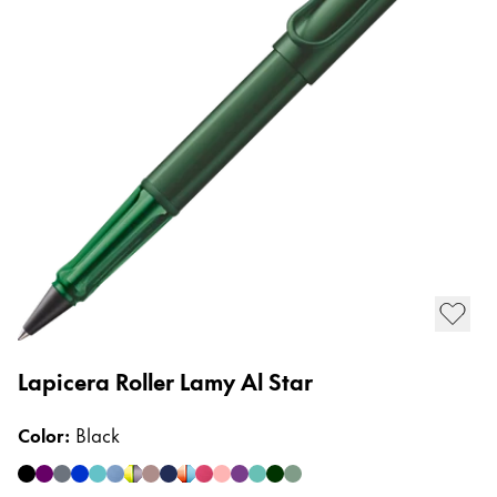
África
Esta región contiene una lista de países con los id
Escritura creativa con Betty Soldi
South Africa
Escritura creativa con Betty Soldi
English
LAMY Stories
LAMY dialog urushi
Asia-Pacífico
Esta región contiene una lista de países con los id
Australia
Acerca de LAMY
English
China
Cultura corporativa
中文
Calidad
Diseño
South Korea
Responsabilidad
한국어
L
Lapicera Roller Lamy Al Star
Espíritu pionero
Cultura corporativa
New Zealand
C
Color
:
Black
English
Philippines
bl
black
black purple
graphite
oceanblue
turmaline
aquatic
aubergine
autumn pink
dark dusk
denim
fiery
flamingo
lilac
mint
pine
sage