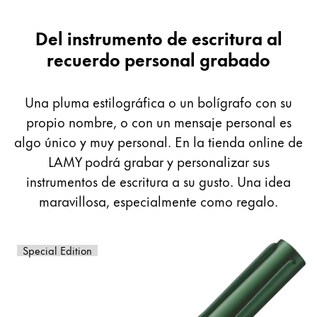
Sweden
svenska
Grabado
Del instrumento de escritura al
Complementos y recambios
Türkiye
recuerdo personal grabado
Türkçe
Recambios
Centroamérica y el Caribe
Una pluma estilográfica o un bolígrafo con su
Tintas
Esta región contiene una lista de países con los id
Plumines
propio nombre, o con un mensaje personal es
Norteamérica
Cuadernos
algo único y muy personal. En la tienda online de
Esta región contiene una lista de países con los id
Sudamérica
LAMY podrá grabar y personalizar sus
Esta región contiene una lista de países con los id
instrumentos de escritura a su gusto. Una idea
Brazil
Regalos
maravillosa, especialmente como regalo.
português
Harry Potter
Chile
Sets de regalo
El producto Lapicera Roller Lamy Al Star es grabable,
El
Special Edition
español
Grabado
Mexico
español
Inspiración