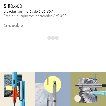
ES
/
AR
$
$ 110.600
English
3 
3 cuotas sin interés de
$ 36.867
Registrarse
Registrarse
Singapore
Pr
Precio sin impuestos nacionales
$ 91.405
English
G
Grabable
Taiwan
中文
Thailand
ไทย
Vietnam
Tiếng Việt
Cambodia
English
Khmer
Malaysia
English