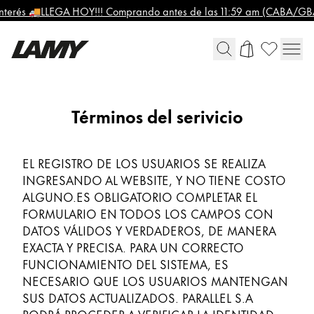
 interés 🚚LLEGA HOY!!! Comprando antes de las 11:59 am (CABA/GBA
Elementos de escritura
Condiciones
Términos del serivicio
Global
comerciales
Plumas
La región global representa todos los países a lo
Europa
Bolígrafos
EL REGISTRO DE LOS USUARIOS SE REALIZA
Esta región contiene una lista de países con los id
Portaminas
Greece
INGRESANDO AL WEBSITE, Y NO TIENE COSTO
Roller
ALGUNO.ES OBLIGATORIO COMPLETAR EL
Ελληνικά
Bolígrafos multifunción
FORMULARIO EN TODOS LOS CAMPOS CON
Harry Potter
Poland
DATOS VÁLIDOS Y VERDADEROS, DE MANERA
polski
EXACTA Y PRECISA. PARA UN CORRECTO
FUNCIONAMIENTO DEL SISTEMA, ES
Pintura y dibujo
Romania
NECESARIO QUE LOS USUARIOS MANTENGAN
română
SUS DATOS ACTUALIZADOS. PARALLEL S.A
Lápices de colores