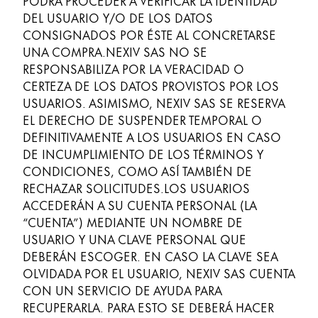
PODRÁ PROCEDER A VERIFICAR LA IDENTIDAD
Sweden
DEL USUARIO Y/O DE LOS DATOS
svenska
CONSIGNADOS POR ÉSTE AL CONCRETARSE
Complementos y recambios
UNA COMPRA.NEXIV SAS NO SE
Türkiye
RESPONSABILIZA POR LA VERACIDAD O
Türkçe
CERTEZA DE LOS DATOS PROVISTOS POR LOS
Recambios
Centroamérica y el Caribe
USUARIOS. ASIMISMO, NEXIV SAS SE RESERVA
Tintas
Esta región contiene una lista de países con los id
EL DERECHO DE SUSPENDER TEMPORAL O
Plumines
Norteamérica
DEFINITIVAMENTE A LOS USUARIOS EN CASO
Cuadernos
Esta región contiene una lista de países con los id
DE INCUMPLIMIENTO DE LOS TÉRMINOS Y
Sudamérica
CONDICIONES, COMO ASÍ TAMBIÉN DE
Esta región contiene una lista de países con los id
RECHAZAR SOLICITUDES.LOS USUARIOS
Brazil
Regalos
ACCEDERÁN A SU CUENTA PERSONAL (LA
português
“CUENTA”) MEDIANTE UN NOMBRE DE
Harry Potter
Chile
USUARIO Y UNA CLAVE PERSONAL QUE
Sets de regalo
DEBERÁN ESCOGER. EN CASO LA CLAVE SEA
español
Grabado
OLVIDADA POR EL USUARIO, NEXIV SAS CUENTA
Mexico
CON UN SERVICIO DE AYUDA PARA
español
RECUPERARLA. PARA ESTO SE DEBERÁ HACER
Inspiración