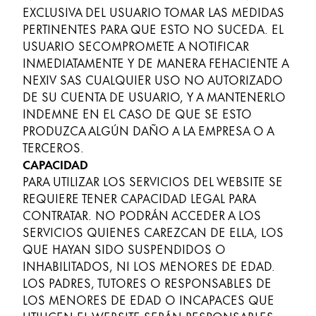
EXCLUSIVA DEL USUARIO TOMAR LAS MEDIDAS
ES
/
AR
English
PERTINENTES PARA QUE ESTO NO SUCEDA. EL
Registrarse
Registrarse
Singapore
USUARIO SECOMPROMETE A NOTIFICAR
INMEDIATAMENTE Y DE MANERA FEHACIENTE A
English
NEXIV SAS CUALQUIER USO NO AUTORIZADO
Taiwan
DE SU CUENTA DE USUARIO, Y A MANTENERLO
INDEMNE EN EL CASO DE QUE SE ESTO
中文
PRODUZCA ALGÚN DAÑO A LA EMPRESA O A
Thailand
TERCEROS.
ไทย
CAPACIDAD
PARA UTILIZAR LOS SERVICIOS DEL WEBSITE SE
Vietnam
REQUIERE TENER CAPACIDAD LEGAL PARA
Tiếng Việt
CONTRATAR. NO PODRÁN ACCEDER A LOS
SERVICIOS QUIENES CAREZCAN DE ELLA, LOS
Cambodia
QUE HAYAN SIDO SUSPENDIDOS O
English
Khmer
INHABILITADOS, NI LOS MENORES DE EDAD.
LOS PADRES, TUTORES O RESPONSABLES DE
Malaysia
LOS MENORES DE EDAD O INCAPACES QUE
English