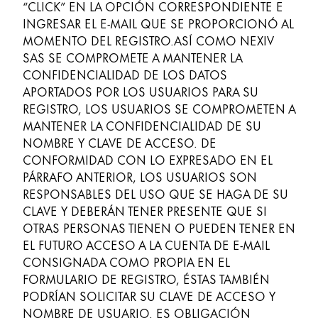
“CLICK” EN LA OPCIÓN CORRESPONDIENTE E
África
INGRESAR EL E-MAIL QUE SE PROPORCIONÓ AL
Esta región contiene una lista de países con los id
Escritura creativa con Betty Soldi
MOMENTO DEL REGISTRO.ASÍ COMO NEXIV
South Africa
Escritura creativa con Betty Soldi
SAS SE COMPROMETE A MANTENER LA
English
LAMY Stories
CONFIDENCIALIDAD DE LOS DATOS
LAMY dialog urushi
Asia-Pacífico
APORTADOS POR LOS USUARIOS PARA SU
REGISTRO, LOS USUARIOS SE COMPROMETEN A
Esta región contiene una lista de países con los id
Australia
MANTENER LA CONFIDENCIALIDAD DE SU
Acerca de LAMY
NOMBRE Y CLAVE DE ACCESO. DE
English
CONFORMIDAD CON LO EXPRESADO EN EL
China
PÁRRAFO ANTERIOR, LOS USUARIOS SON
Cultura corporativa
中文
RESPONSABLES DEL USO QUE SE HAGA DE SU
Calidad
CLAVE Y DEBERÁN TENER PRESENTE QUE SI
Diseño
South Korea
OTRAS PERSONAS TIENEN O PUEDEN TENER EN
Responsabilidad
한국어
EL FUTURO ACCESO A LA CUENTA DE E-MAIL
Espíritu pionero
CONSIGNADA COMO PROPIA EN EL
Cultura corporativa
New Zealand
FORMULARIO DE REGISTRO, ÉSTAS TAMBIÉN
English
PODRÍAN SOLICITAR SU CLAVE DE ACCESO Y
NOMBRE DE USUARIO. ES OBLIGACIÓN
Philippines