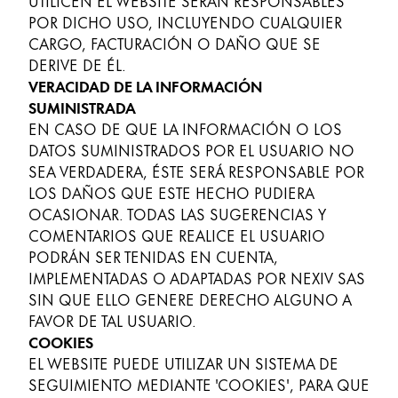
UTILICEN EL WEBSITE SERÁN RESPONSABLES
Oriente Medio
POR DICHO USO, INCLUYENDO CUALQUIER
Esta región contiene una lista de países con los id
CARGO, FACTURACIÓN O DAÑO QUE SE
Oceanía
DERIVE DE ÉL.
Esta región contiene una lista de países con los id
VERACIDAD DE LA INFORMACIÓN
SUMINISTRADA
EN
CASO DE QUE LA INFORMACIÓN O LOS
DATOS SUMINISTRADOS POR EL USUARIO NO
SEA VERDADERA, ÉSTE SERÁ RESPONSABLE POR
LOS DAÑOS QUE ESTE HECHO PUDIERA
OCASIONAR. TODAS LAS SUGERENCIAS Y
COMENTARIOS QUE REALICE EL USUARIO
PODRÁN SER TENIDAS EN CUENTA,
IMPLEMENTADAS O ADAPTADAS POR NEXIV SAS
SIN QUE ELLO GENERE DERECHO ALGUNO A
FAVOR DE TAL USUARIO.
COOKIES
EL WEBSITE PUEDE UTILIZAR UN SISTEMA DE
SEGUIMIENTO MEDIANTE 'COOKIES', PARA QUE