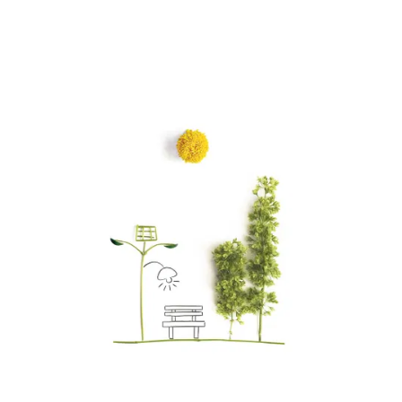
ES
/
AR
English
Registrarse
Registrarse
Singapore
English
Taiwan
中文
Thailand
ไทย
Vietnam
Tiếng Việt
Cambodia
English
Khmer
Malaysia
English