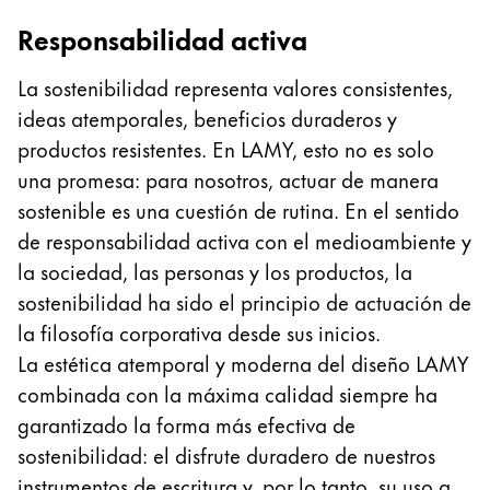
Oriente Medio
Responsabilidad activa
Esta región contiene una lista de países con los id
Oceanía
La sostenibilidad representa valores consistentes,
Esta región contiene una lista de países con los id
ideas atemporales, beneficios duraderos y
productos resistentes. En LAMY, esto no es solo
una promesa: para nosotros, actuar de manera
sostenible es una cuestión de rutina. En el sentido
de responsabilidad activa con el medioambiente y
la sociedad, las personas y los productos, la
sostenibilidad ha sido el principio de actuación de
la filosofía corporativa desde sus inicios.
La estética atemporal y moderna del diseño LAMY
combinada con la máxima calidad siempre ha
garantizado la forma más efectiva de
sostenibilidad: el disfrute duradero de nuestros
instrumentos de escritura y, por lo tanto, su uso a