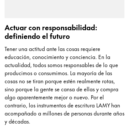
África
Esta región contiene una lista de países con los id
Escritura creativa con Betty Soldi
South Africa
Escritura creativa con Betty Soldi
Actuar con responsabilidad:
English
LAMY Stories
definiendo el futuro
LAMY dialog urushi
Asia-Pacífico
Esta región contiene una lista de países con los id
Tener una actitud ante las cosas requiere
Australia
educación, conocimiento y conciencia. En la
Acerca de LAMY
English
actualidad, todos somos responsables de lo que
China
producimos o consumimos. La mayoría de las
Cultura corporativa
中文
Calidad
cosas no se tiran porque estén realmente rotas,
Diseño
sino porque la gente se cansa de ellas y compra
South Korea
Responsabilidad
algo aparentemente mejor o nuevo. Por el
한국어
Espíritu pionero
contrario, los instrumentos de escritura LAMY han
Cultura corporativa
New Zealand
acompañado a millones de personas durante años
English
y décadas.
Philippines