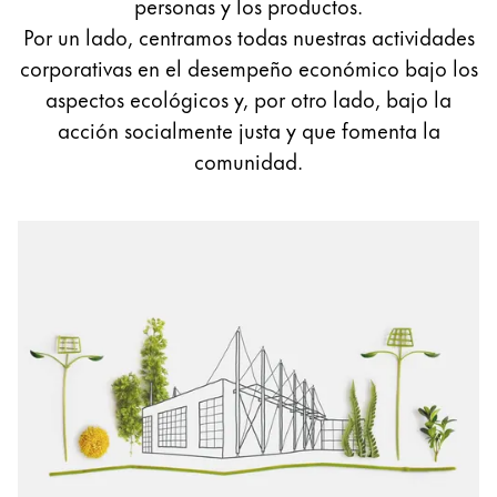
personas y los productos.
Sweden
Por un lado, centramos todas nuestras actividades
svenska
corporativas en el desempeño económico bajo los
Complementos y recambios
Türkiye
aspectos ecológicos y, por otro lado, bajo la
Türkçe
acción socialmente justa y que fomenta la
Recambios
Centroamérica y el Caribe
comunidad.
Tintas
Esta región contiene una lista de países con los id
Plumines
Norteamérica
Cuadernos
Esta región contiene una lista de países con los id
Sudamérica
Esta región contiene una lista de países con los id
Brazil
Regalos
português
Harry Potter
Chile
Sets de regalo
español
Grabado
Mexico
español
Inspiración