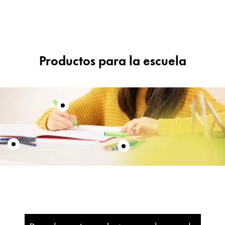
ES
/
AR
English
Registrarse
Registrarse
Singapore
English
Productos para la escuela
Taiwan
中文
Thailand
ไทย
Vietnam
Tiếng Việt
Cambodia
English
Khmer
Malaysia
English