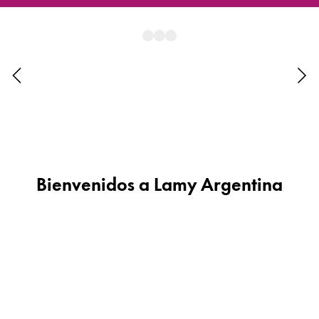
África
Esta región contiene una lista de países con los id
Escritura creativa con Betty Soldi
South Africa
Escritura creativa con Betty Soldi
English
LAMY Stories
LAMY dialog urushi
Asia-Pacífico
Esta región contiene una lista de países con los id
Australia
Acerca de LAMY
English
China
Bienvenidos a Lamy Argentina
Cultura corporativa
中文
Calidad
Diseño
South Korea
Responsabilidad
한국어
Espíritu pionero
Cultura corporativa
New Zealand
English
Philippines