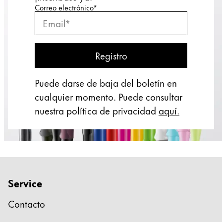
Introduzca su correo electrónico
Introduzca su correo electrónico para suscribirse a
Correo electrónico
*
Suscribirse al boletín
Registro
Puede darse de baja del boletín en
cualquier momento. Puede consultar
nuestra política de privacidad
aquí.
Service
Contacto