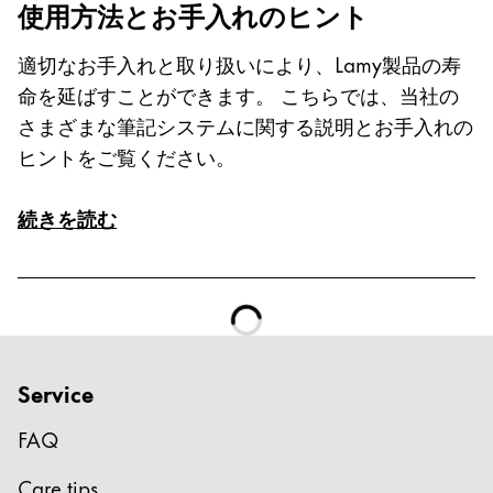
使用方法とお手入れのヒント
Cambodia
English
Khmer
適切なお手入れと取り扱いにより、Lamy製品の寿
Malaysia
命を延ばすことができます。 こちらでは、当社の
English
さまざまな筆記システムに関する説明とお手入れの
Middle East
ヒントをご覧ください。
この地域には、Lamyが顧客に提供している言語の
Ozania
続きを読む
この地域には、Lamyが顧客に提供している言語の
Service
FAQ
Care tips