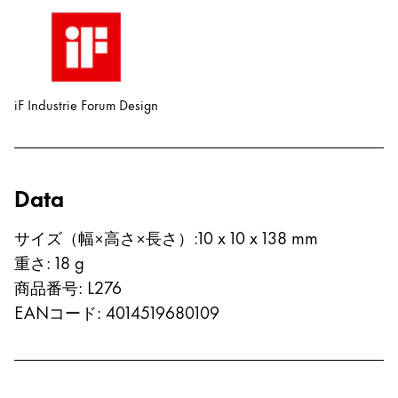
한국어
New Zealand
English
Philippines
iF Industrie Forum Design
English
Singapore
English
Data
Taiwan
サイズ（幅×高さ×長さ）
:
10 x 10 x 138 mm
中文
重さ
:
18
g
Thailand
商品番号
:
L276
EANコード
:
4014519680109
ไทย
Vietnam
Tiếng Việt