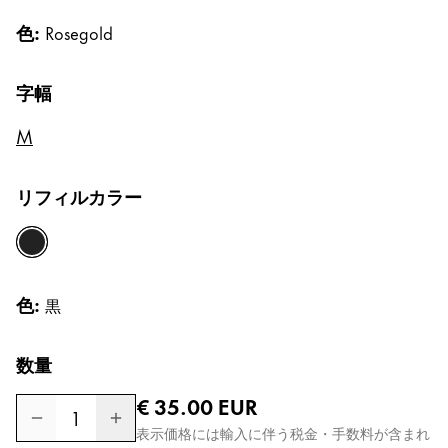
色:
Rosegold
Gifts & Engraving
字幅
Holiday Special
LAMY pico Lx
M
Inspiration
リフィルカラー
LAMY x Kunstpalast
黒
Lettering Workshop
Creative Writing
色:
黒
数量
Company
通常価格
€ 35.00
EUR
1
Corporate Culture
表示価格には輸入に伴う税金・手数料が含まれ