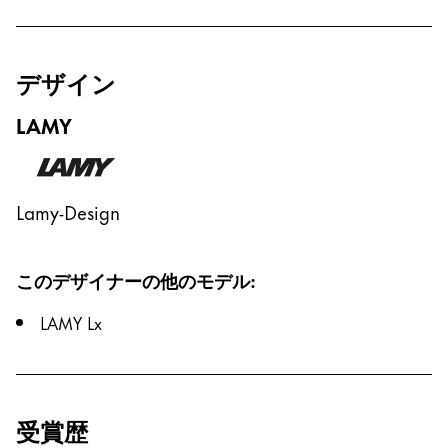
Chile
español
Mexico
デザイン
español
LAMY
Africa
この地域には、Lamyが顧客に提供している言語の
South Africa
Lamy-Design
English
Asia Pacific
この地域には、Lamyが顧客に提供している言語の
このデザイナーの他のモデル
:
Australia
English
LAMY Lx
China
中文
受賞歴
South Korea