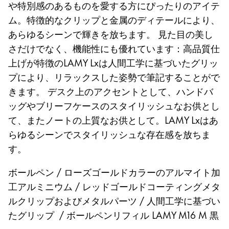
や特別感のあるものを愛する方にぴったりのアイテ
polski
ム。特徴的なクリップと金属のディテールにより、
Romania
あらゆるシーンで輝きを放ちます。 見た目の美し
română
さだけでなく、機能性にも優れています：高品質仕
上げが特徴のLAMY Lxは人間工学に基づいたグリッ
Sweden
プにより、リラックスした姿勢で筆記することがで
svenska
きます。 デスク上のアクセントとして、ハンドバ
Türkiye
ッグやブリーフケースのスタイリッシュなお供とし
Türkçe
て、またノートの上質なお供として。LAMY Lxはあ
Central America and Caribbean
らゆるシーンでスタイリッシュな存在感を放ちま
この地域には、Lamyが顧客に提供している言語の
す。
North America
この地域には、Lamyが顧客に提供している言語の
ボールペン / ローズゴールドカラーのアルマイト加
South America
工アルミニウム / レッドゴールドコーティングメタ
この地域には、Lamyが顧客に提供している言語の
Brazil
ルクリップおよびメタルパーツ / 人間工学に基づい
português
たグリップ / ボールペンリフィル LAMY M16 M 黒