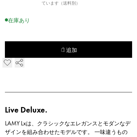
Quality
ています（送料別）
Design
Responsibility
在庫あり
Pioneering spirit
About your Order
追加
JA
/
IE
LAMY Lx ボールペン を追加
登録
登録
Global
グローバル地域は、Lamyが販売していないすべて
Europe
Live Deluxe.
この地域には、Lamyが顧客に提供している言語の
Greece
LAMY Lxは、クラシックなエレガンスとモダンなデ
Ελληνικά
ザインを組み合わせたモデルです。 一味違うもの
Poland