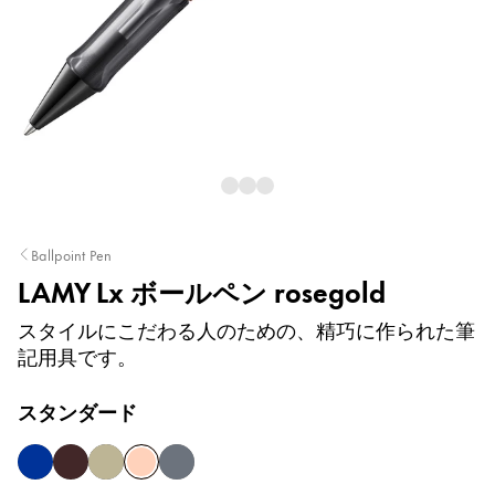
Painting & Drawing
Water Colour
Colour Pencils
Accessories
Ballpoint Pen
Equipment & Accessories
LAMY Lx ボールペン rosegold
Refills
スタイルにこだわる人のための、精巧に作られた筆
Ink
記用具です。
Spare Parts
Nibs
スタンダード
Cases
Notebooks
blue
marron
palladium
rosegold
ruthenium