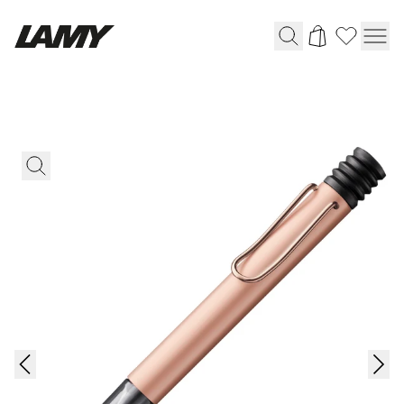
Writing Tools
Fountain pens
Ballpoint Pens
Mechanical Pencils
Rollerball Pens
Multisystem Pens
Digital Writing
For Apple
For Android
Digital Paper