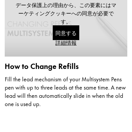
データ保護上の理由から、この要素にはマ
ーケティングクッキーへの同意が必要で
Painting & Drawing
す。
同意する
Water Colour
Colour Pencils
詳細情報
Accessories
How to Change Refills
Equipment & Accessories
Fill the lead mechanism of your Multisystem Pens
Refills
pen with up to three leads at the same time. A new
Ink
lead will then automatically slide in when the old
Spare Parts
one is used up.
Nibs
Cases
Notebooks