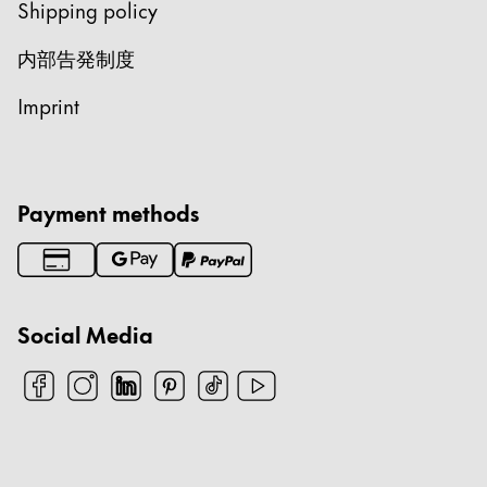
Cambodia
Shipping policy
English
Khmer
内部告発制度
Malaysia
Imprint
English
Middle East
この地域には、Lamyが顧客に提供している言語の
Ozania
Payment methods
この地域には、Lamyが顧客に提供している言語の
Social Media