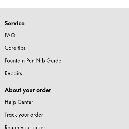
Chile
español
Mexico
Service
español
FAQ
Africa
Care tips
この地域には、Lamyが顧客に提供している言語の
South Africa
Fountain Pen Nib Guide
English
Asia Pacific
Repairs
この地域には、Lamyが顧客に提供している言語の
Australia
About your order
English
Help Center
China
中文
Track your order
South Korea
Return your order