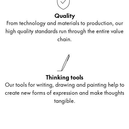
polski
Quality
Romania
From technology and materials to production, our
română
high quality standards run through the entire value
Sweden
chain.
svenska
Türkiye
Türkçe
Central America and Caribbean
Thinking tools
この地域には、Lamyが顧客に提供している言語の
Our tools for writing, drawing and painting help to
North America
create new forms of expression and make thoughts
この地域には、Lamyが顧客に提供している言語の
South America
tangible.
この地域には、Lamyが顧客に提供している言語の
Brazil
português