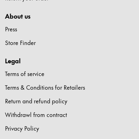
한국어
New Zealand
About us
English
Press
Philippines
Store Finder
English
Singapore
Legal
English
Terms of service
Taiwan
Terms & Conditions for Retailers
中文
Thailand
Return and refund policy
ไทย
Withdrawl from contract
Vietnam
Privacy Policy
Tiếng Việt