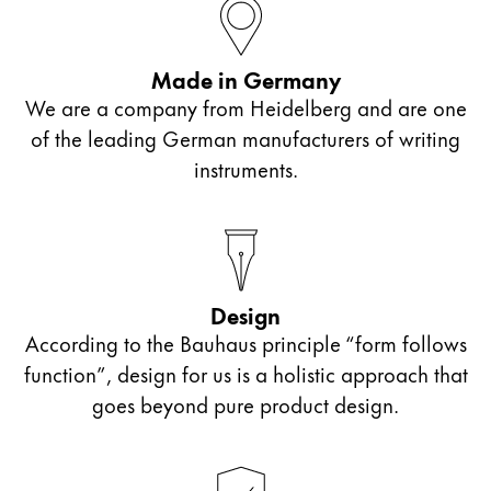
Quality
Design
Responsibility
Made in Germany
Pioneering spirit
We are a company from Heidelberg and are one
of the leading German manufacturers of writing
instruments.
About your Order
JA
/
IE
登録
登録
Design
Global
According to the Bauhaus principle “form follows
グローバル地域は、Lamyが販売していないすべて
Europe
function”, design for us is a holistic approach that
この地域には、Lamyが顧客に提供している言語の
goes beyond pure product design.
Greece
Ελληνικά
Poland