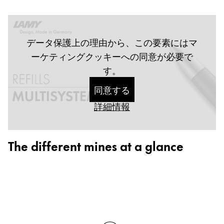
Gifts & Engraving
データ保護上の理由から、この要素にはマ
Holiday Special
ーケティングクッキーへの同意が必要で
LAMY pico Lx
す。
同意する
Inspiration
詳細情報
LAMY x Kunstpalast
Lettering Workshop
The different mines at a glance
Creative Writing
Company
Corporate Culture